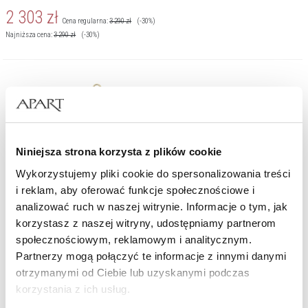
2 303
zł
Cena regularna:
3 290
zł
(-30%)
Najniższa cena:
3 290
zł
(-30%)
Niniejsza strona korzysta z plików cookie
Wykorzystujemy pliki cookie do spersonalizowania treści
i reklam, aby oferować funkcje społecznościowe i
analizować ruch w naszej witrynie. Informacje o tym, jak
korzystasz z naszej witryny, udostępniamy partnerom
społecznościowym, reklamowym i analitycznym.
Partnerzy mogą połączyć te informacje z innymi danymi
otrzymanymi od Ciebie lub uzyskanymi podczas
Bransoletka z żółtego złota z diamentami - kwiaty - 0,06 ct - próba 585
korzystania z ich usług.