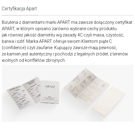
Certyfikacja Apart
Biżuteria z diamentami marki APART ma zawsze dołączony certyfikat
APART, w którym opisano zarówno wybrane cechy produktu
jak również jakość diamentu wg zasady 4C czyli masa, czystość,
barwa i szlif. Marka APART oferuje swoim Klientom piąte C
(confidence) czyli zaufanie. Kupujący zawsze mają pewność,
że kamień jest autentyczny i pochodzi z legalnych źródeł, z terenów
wolnych od konfliktów zbrojnych.