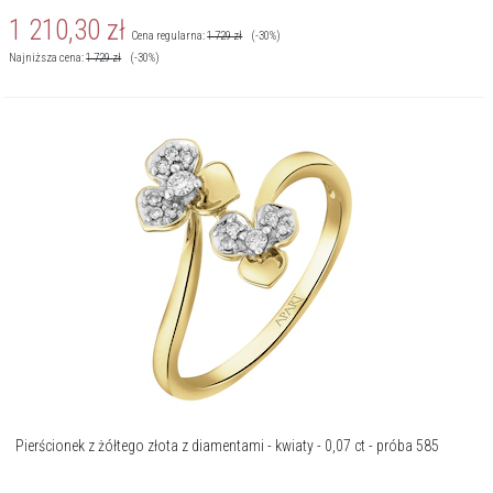
1 210,30
zł
Cena regularna:
1 729
zł
(-30%)
Najniższa cena:
1 729
zł
(-30%)
Pierścionek z żółtego złota z diamentami - kwiaty - 0,07 ct - próba 585