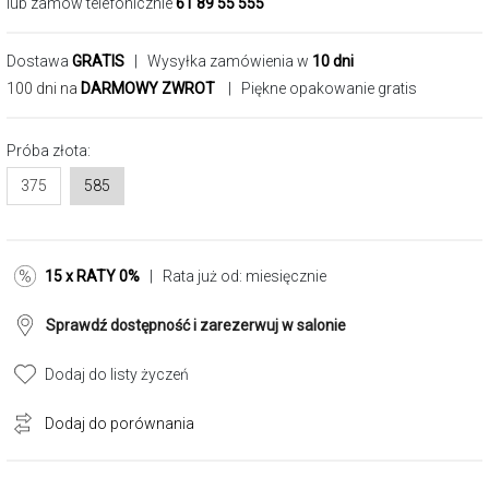
lub zamów telefonicznie
61 89 55 555
Dostawa
GRATIS
| Wysyłka zamówienia w
10 dni
100 dni na
DARMOWY ZWROT
| Piękne opakowanie gratis
Próba złota:
375
585
15 x RATY 0%
| Rata już od:
miesięcznie
Sprawdź dostępność i zarezerwuj w salonie
Dodaj do listy życzeń
Dodaj do porównania