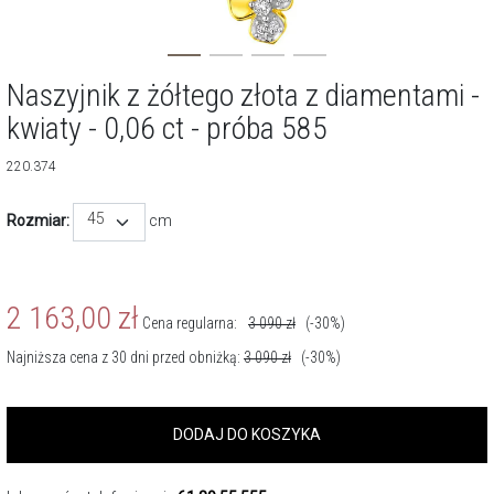
Naszyjnik z żółtego złota z diamentami -
kwiaty - 0,06 ct - próba 585
220.374
45
Rozmiar:
cm
2 163,00
zł
Cena regularna:
3 090
zł
(-30%)
Najniższa cena z 30 dni przed obniżką:
3 090
zł
(-30%)
DODAJ DO KOSZYKA