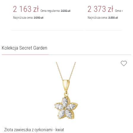
- kwiaty - próba 585
2 163
zł
2 373
zł
Cena regularna:
3 090
zł
Cena regularn
Najniższa cena:
3 090
zł
Najniższa cena:
3 390
zł
Kolekcja Secret Garden
Złota zawieszka z cyrkoniami - kwiat