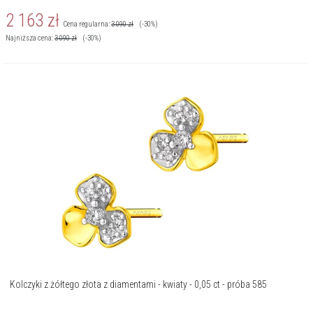
2 163
zł
Cena regularna:
3 090
zł
(-30%)
Najniższa cena:
3 090
zł
(-30%)
Kolczyki z żółtego złota z diamentami - kwiaty - 0,05 ct - próba 585