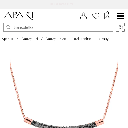
DARMOWE ZWROTY DO 100 DNI
Menu
główne
Apart.pl
Naszyjniki
Naszyjnik ze stali szlachetnej z markasytami