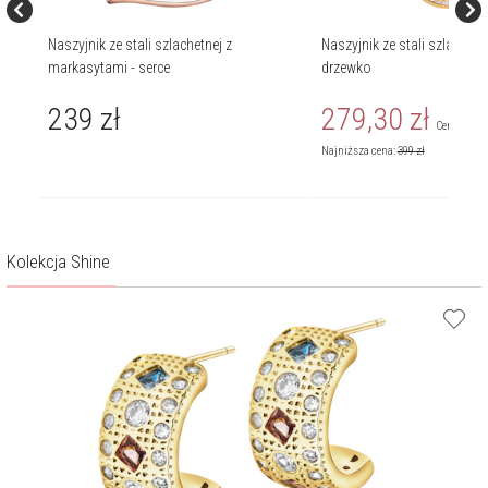
Naszyjnik ze stali szlachetnej z
Naszyjnik ze stali szlachetn
markasytami - serce
drzewko
239
zł
279,30
zł
Cena regul
Najniższa cena:
399
zł
Kolekcja Shine