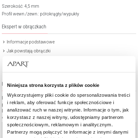
Szerokość: 4,5 mm
Profil wewn./zewn.: półokrągły/wypukły
Ekspert w obrączkach
Informacje podstawowe
Jak powstają obrączki
Wybrane zagadnienia
Eleganckie opakowanie
Niniejsza strona korzysta z plików cookie
Wykorzystujemy pliki cookie do spersonalizowania treści
Dbanie o obrączki powinno być naturalnym rytuałem, podobnie jak
i reklam, aby oferować funkcje społecznościowe i
pielęgnowanie uczucia, które symbolizują.
analizować ruch w naszej witrynie. Informacje o tym, jak
Dlatego do każdej pary obrączek dołączamy eleganckie opakowanie
korzystasz z naszej witryny, udostępniamy partnerom
oraz specjalną ściereczkę do ich czyszczenia.
społecznościowym, reklamowym i analitycznym.
Partnerzy mogą połączyć te informacje z innymi danymi