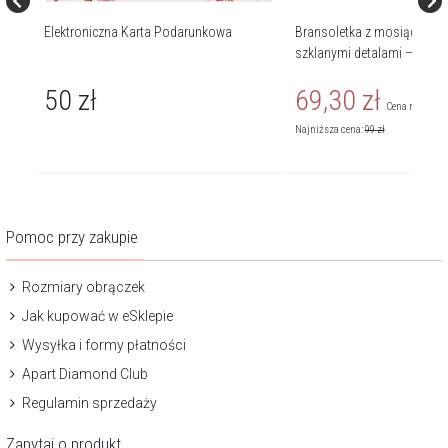
Elektroniczna Karta Podarunkowa
Bransoletka z mosiądzu po
szklanymi detalami – chwo
50
zł
69,30
zł
Cena regularn
Najniższa cena:
99
zł
Pomoc przy zakupie
Rozmiary obrączek
Jak kupować w eSklepie
Wysyłka i formy płatności
Apart Diamond Club
Regulamin sprzedaży
Zapytaj o produkt