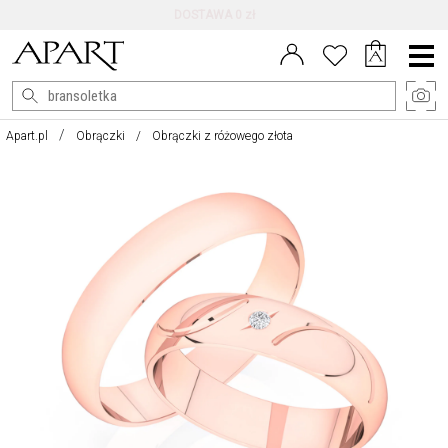
DARMOWE ZWROTY DO 100 DNI
Menu
główne
Apart.pl
Obrączki
Obrączki z różowego złota