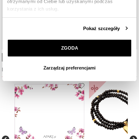
otrzymanymi od Ciebie lub uzyskanymi podczas
korzystania z ich usług.
Szczegółowe informacje o zasadach wykorzystania
Pokaż szczegóły
przez nas plików cookie znajdziesz w
Polityce
prywatności
.
ZGODA
Klikając
ZGODA
wyrażasz zgodę na zainstalowanie
High-contrast mode
wszystkich rodzajów plików cookie, z których
Zarządzaj preferencjami
korzystamy. Możesz również wybrać jaki rodzaj plików
Najczęściej wybierane
cookie zainstalujemy na Twoim urządzeniu, klikając
Zarządzaj preferencjami
. W każdej chwili możesz
%
dokonać zmiany wybranych przez Ciebie plików cookie.