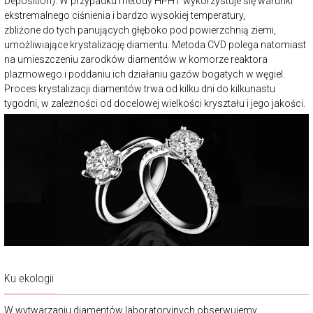
Deposition). W przypadku metody HPHT wykorzystuje się warunki
ekstremalnego ciśnienia i bardzo wysokiej temperatury,
zbliżone do tych panujących głęboko pod powierzchnią ziemi,
umożliwiające krystalizację diamentu. Metoda CVD polega natomiast
na umieszczeniu zarodków diamentów w komorze reaktora
plazmowego i poddaniu ich działaniu gazów bogatych w węgiel.
Proces krystalizacji diamentów trwa od kilku dni do kilkunastu
tygodni, w zależności od docelowej wielkości kryształu i jego jakości.
Ku ekologii
W wytwarzaniu diamentów laboratoryjnych obserwujemy