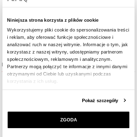
Niniejsza strona korzysta z plików cookie
Wykorzystujemy pliki cookie do spersonalizowania treści
i reklam, aby oferować funkcje społecznościowe i
analizować ruch w naszej witrynie. Informacje o tym, jak
korzystasz z naszej witryny, udostępniamy partnerom
społecznościowym, reklamowym i analitycznym.
Produkty do kompletu
Partnerzy mogą połączyć te informacje z innymi danymi
otrzymanymi od Ciebie lub uzyskanymi podczas
korzystania z ich usług.
Szczegółowe informacje o zasadach wykorzystania
Pokaż szczegóły
przez nas plików cookie znajdziesz w
Polityce
prywatności
.
ZGODA
Klikając
ZGODA
wyrażasz zgodę na zainstalowanie
wszystkich rodzajów plików cookie, z których