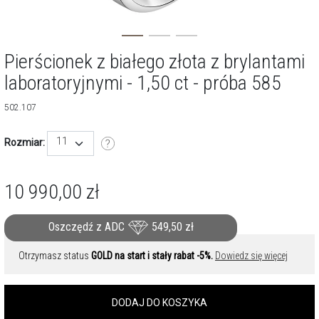
Pierścionek z białego złota z brylantami
laboratoryjnymi - 1,50 ct - próba 585
502.107
11
Rozmiar:
10 990,00
zł
Oszczędź z ADC
549,50
zł
Otrzymasz status
GOLD na start i stały rabat -5%.
Dowiedz się więcej
DODAJ DO KOSZYKA