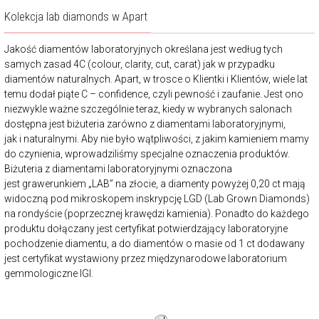
Kolekcja lab diamonds w Apart
Jakość diamentów laboratoryjnych określana jest według tych
samych zasad 4C (colour, clarity, cut, carat) jak w przypadku
diamentów naturalnych. Apart, w trosce o Klientki i Klientów, wiele lat
temu dodał piąte C – confidence, czyli pewność i zaufanie. Jest ono
niezwykle ważne szczególnie teraz, kiedy w wybranych salonach
dostępna jest biżuteria zarówno z diamentami laboratoryjnymi,
jak i naturalnymi. Aby nie było wątpliwości, z jakim kamieniem mamy
do czynienia, wprowadziliśmy specjalne oznaczenia produktów.
Biżuteria z diamentami laboratoryjnymi oznaczona
jest grawerunkiem „LAB” na złocie, a diamenty powyżej 0,20 ct mają
widoczną pod mikroskopem inskrypcję LGD (Lab Grown Diamonds)
na rondyście (poprzecznej krawędzi kamienia). Ponadto do każdego
produktu dołączany jest certyfikat potwierdzający laboratoryjne
pochodzenie diamentu, a do diamentów o masie od 1 ct dodawany
jest certyfikat wystawiony przez międzynarodowe laboratorium
gemmologiczne IGI.