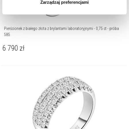
Zarządzaj preferencjami
korzystamy. Możesz również wybrać jaki rodzaj plików
cookie zainstalujemy na Twoim urządzeniu, klikając
Zarządzaj preferencjami
. W każdej chwili możesz
dokonać zmiany wybranych przez Ciebie plików cookie.
Pierścionek z białego złota z brylantami laboratoryjnymi - 0,75 ct - próba
585
6 790
zł