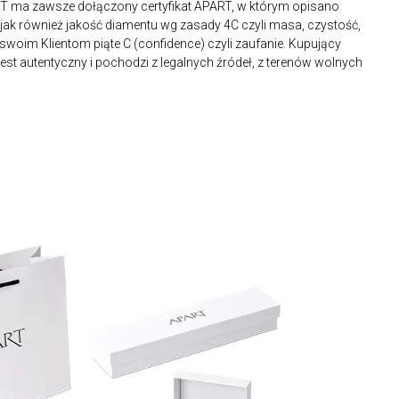
RT ma zawsze dołączony certyfikat APART, w którym opisano
ak również jakość diamentu wg zasady 4C czyli masa, czystość,
 swoim Klientom piąte C (confidence) czyli zaufanie. Kupujący
st autentyczny i pochodzi z legalnych źródeł, z terenów wolnych