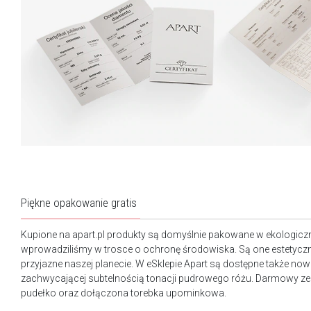
Piękne opakowanie gratis
Kupione na apart.pl produkty są domyślnie pakowane w ekologicz
wprowadziliśmy w trosce o ochronę środowiska. Są one estetyczn
przyjazne naszej planecie. W eSklepie Apart są dostępne także n
zachwycającej subtelnością tonacji pudrowego różu. Darmowy ze
pudełko oraz dołączona torebka upominkowa.