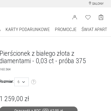
SALONY
A
KARTY PODARUNKOWE
PROMOCJE
ŚWIAT APART
Pierścionek z białego złota z
diamentami - 0,03 ct - próba 375
160.364
Rozmiar:
6
1 259,00
zł
Oszczędź z ADC
62,95
zł