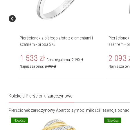
Pierścionek z białego złota z diamentami i
Pierścionek 
szafirem - próba 375
szafirem - p
1 533
zł
2 093
Cena regularna:
2 190
zł
Najniższa cena:
2 190
zł
Najniższa ce
Kolekcja Pierścionki zaręczynowe
Pierścionek zaręczynowy
Apart to symbol miłości i esencja pona
Nowość
Nowość