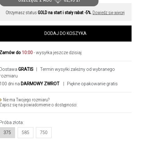
Otrzymasz status
GOLD na start i stały rabat -5%.
Dowiedz się więcej
DODAJ DO KOSZYKA
Zamów do
10:00
- wysyłka jeszcze dzisiaj
Dostawa
GRATIS
| Termin wysyłki zależny od wybranego
rozmiaru
100 dni na
DARMOWY ZWROT
| Piękne opakowanie gratis
Nie ma Twojego rozmiaru?
Zapisz się na powiadomienie o dostępności:
Próba złota:
375
585
750