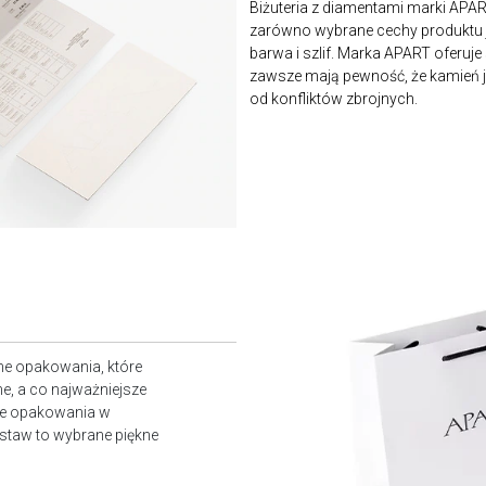
Biżuteria z diamentami marki APA
zarówno wybrane cechy produktu j
barwa i szlif. Marka APART oferuje
zawsze mają pewność, że kamień je
od konfliktów zbrojnych.
ne opakowania, które
e, a co najważniejsze
owe opakowania w
staw to wybrane piękne