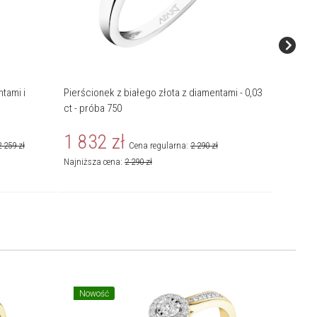
tami i
Pierścionek z białego złota z diamentami - 0,03
Pierścio
ct - próba 750
ct - pró
1 832
zł
2 72
2 259
zł
Cena regularna:
2 290
zł
Najniższa cena:
2 290
zł
Najniższa
Nowość