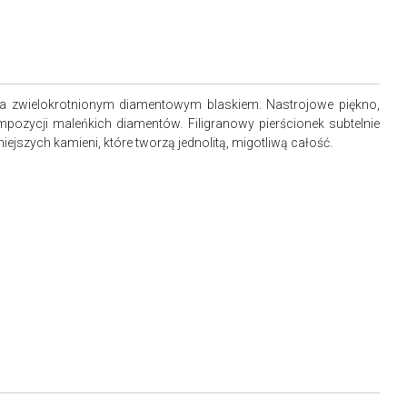
na zwielokrotnionym diamentowym blaskiem. Nastrojowe piękno,
pozycji maleńkich diamentów. Filigranowy pierścionek subtelnie
iejszych kamieni, które tworzą jednolitą, migotliwą całość.