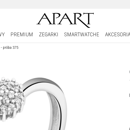
WY
PREMIUM
ZEGARKI
SMARTWATCHE
AKCESORI
t - próba 375