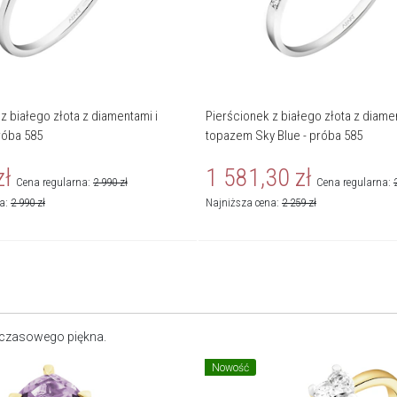
z białego złota z diamentami i
Pierścionek z białego złota z diamen
róba 585
topazem Sky Blue - próba 585
zł
1 581,30
zł
Cena regularna:
2 990
zł
Cena regularna:
na:
2 990
zł
Najniższa cena:
2 259
zł
dczasowego piękna.
Nowość