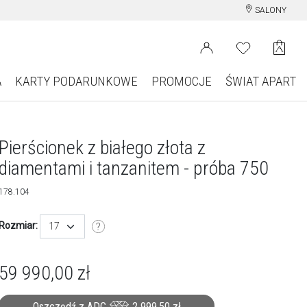
SALONY
A
KARTY PODARUNKOWE
PROMOCJE
ŚWIAT APART
Pierścionek z białego złota z
diamentami i tanzanitem - próba 750
178.104
Rozmiar:
17
59 990,00
zł
Oszczędź z ADC
2 999,50
zł