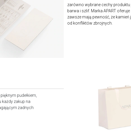
zarówno wybrane cechy produktu j
barwa i szlif. Marka APART oferuje
zawsze mają pewność, że kamień je
od konfliktów zbrojnych.
z pięknym pudełkiem,
u każdy zakup na
magającym żadnych