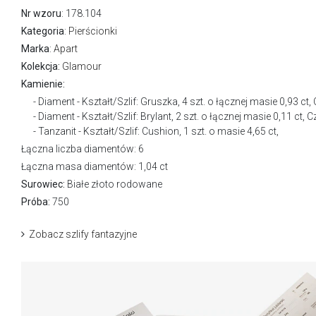
Nr wzoru
: 178.104
Kategoria
:
Pierścionki
Marka
:
Apart
Kolekcja:
Glamour
Kamienie:
Diament - Kształt/Szlif: Gruszka, 4 szt. o łącznej masie 0,93 c
Diament - Kształt/Szlif: Brylant, 2 szt. o łącznej masie 0,11 ct
Tanzanit - Kształt/Szlif: Cushion, 1 szt. o masie 4,65 ct,
Łączna liczba diamentów: 6
Łączna masa diamentów: 1,04 ct
Surowiec:
Białe złoto rodowane
Próba:
750
Zobacz szlify fantazyjne