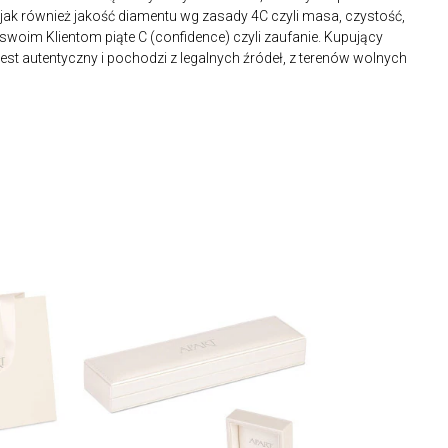
ak również jakość diamentu wg zasady 4C czyli masa, czystość,
 swoim Klientom piąte C (confidence) czyli zaufanie. Kupujący
st autentyczny i pochodzi z legalnych źródeł, z terenów wolnych