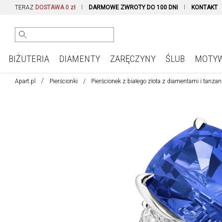
TERAZ
DOSTAWA 0 zł
DARMOWE ZWROTY DO 100 DNI
KONTAKT
BIŻUTERIA
DIAMENTY
ZARĘCZYNY
ŚLUB
MOTY
Apart.pl
Pierścionki
Pierścionek z białego złota z diamentami i tanza