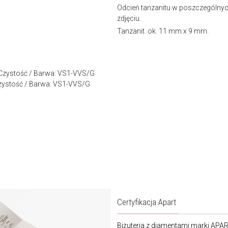
Odcień tanzanitu w poszczególnyc
zdjęciu.
Tanzanit ok. 11 mm x 9 mm.
t, Czystość / Barwa: VS1-VVS/G
, Czystość / Barwa: VS1-VVS/G
Certyfikacja Apart
Biżuteria z diamentami marki APA