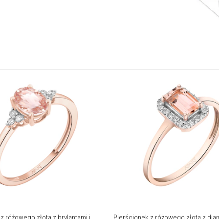
z różowego złota z brylantami i
Pierścionek z różowego złota z dia