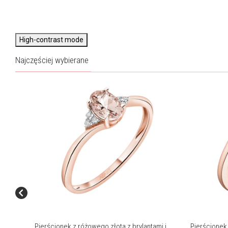
High-contrast mode
Najczęściej wybierane
Pierścionek z różowego złota z brylantami i
Pierścionek 