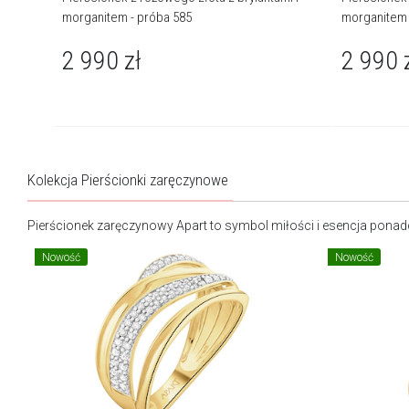
morganitem - próba 585
morganitem 
2 990
zł
2 990
Kolekcja Pierścionki zaręczynowe
Pierścionek zaręczynowy
Apart to symbol miłości i esencja pona
Nowość
Nowość