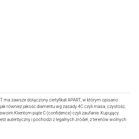
RT ma zawsze dołączony certyfikat APART, w którym opisano
ak również jakość diamentu wg zasady 4C czyli masa, czystość,
 swoim Klientom piąte C (confidence) czyli zaufanie. Kupujący
st autentyczny i pochodzi z legalnych źródeł, z terenów wolnych