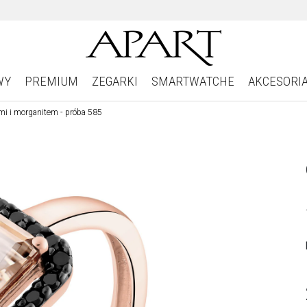
WY
PREMIUM
ZEGARKI
SMARTWATCHE
AKCESORI
ami i morganitem - próba 585