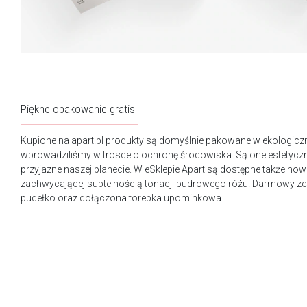
Piękne opakowanie gratis
Kupione na apart.pl produkty są domyślnie pakowane w ekologicz
wprowadziliśmy w trosce o ochronę środowiska. Są one estetyczn
przyjazne naszej planecie. W eSklepie Apart są dostępne także n
zachwycającej subtelnością tonacji pudrowego różu. Darmowy ze
pudełko oraz dołączona torebka upominkowa.