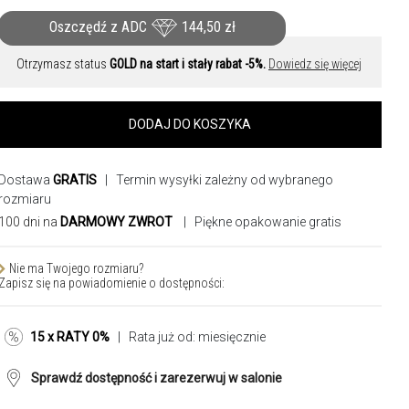
Oszczędź z ADC
144,50
zł
Otrzymasz status
GOLD na start i stały rabat -5%.
Dowiedz się więcej
DODAJ DO KOSZYKA
Dostawa
GRATIS
| Termin wysyłki zależny od wybranego
rozmiaru
100 dni na
DARMOWY ZWROT
| Piękne opakowanie gratis
Nie ma Twojego rozmiaru?
Zapisz się na powiadomienie o dostępności:
15 x RATY 0%
| Rata już od:
miesięcznie
Sprawdź dostępność i zarezerwuj w salonie