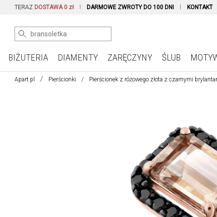
TERAZ
DOSTAWA 0 zł
DARMOWE ZWROTY DO 100 DNI
KONTAKT
BIŻUTERIA
DIAMENTY
ZARĘCZYNY
ŚLUB
MOTY
Apart.pl
Pierścionki
Pierścionek z różowego złota z czarnymi brylant