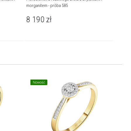
morganitem - próba 585
morganit
8 190
zł
6 79
Nowość