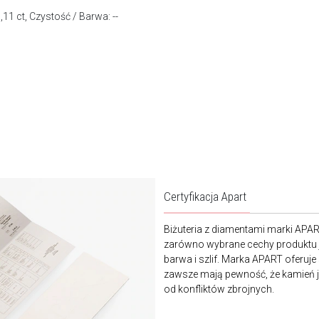
,11 ct, Czystość / Barwa: --
Certyfikacja Apart
Biżuteria z diamentami marki APA
zarówno wybrane cechy produktu j
barwa i szlif. Marka APART oferuje
zawsze mają pewność, że kamień je
od konfliktów zbrojnych.