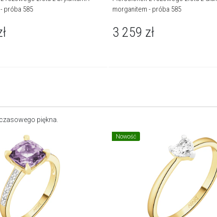
- próba 585
morganitem - próba 585
zł
3 259
zł
dczasowego piękna.
Nowość