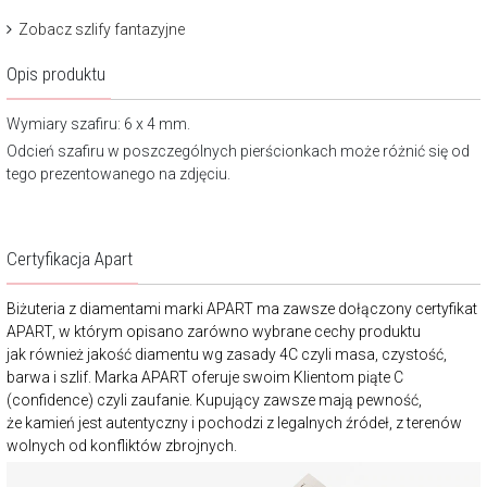
Zobacz szlify fantazyjne
Opis produktu
Wymiary szafiru: 6 x 4 mm.
Odcień szafiru w poszczególnych pierścionkach może różnić się od
tego prezentowanego na zdjęciu.
Certyfikacja Apart
Biżuteria z diamentami marki APART ma zawsze dołączony certyfikat
APART, w którym opisano zarówno wybrane cechy produktu
jak również jakość diamentu wg zasady 4C czyli masa, czystość,
barwa i szlif. Marka APART oferuje swoim Klientom piąte C
(confidence) czyli zaufanie. Kupujący zawsze mają pewność,
że kamień jest autentyczny i pochodzi z legalnych źródeł, z terenów
wolnych od konfliktów zbrojnych.