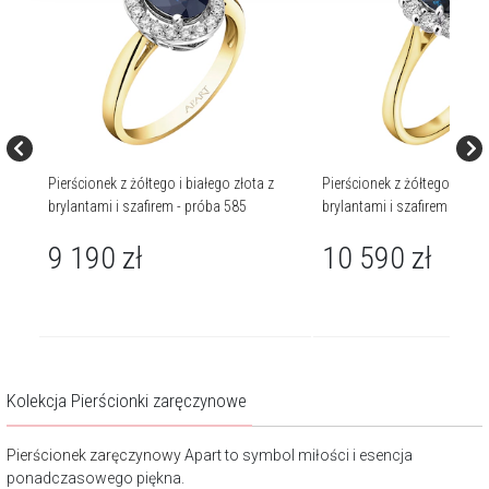
z
Pierścionek z żółtego i białego złota z
Pierścionek z żółtego i biał
5
brylantami i szafirem - próba 585
brylantami i szafirem - pró
9 190
zł
10 590
zł
Kolekcja Pierścionki zaręczynowe
Pierścionek zaręczynowy
Apart to symbol miłości i esencja
ponadczasowego piękna.