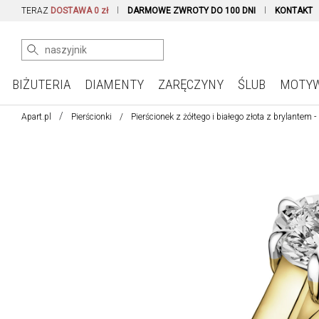
TERAZ
DOSTAWA 0 zł
DARMOWE ZWROTY DO 100 DNI
KONTAKT
BIŻUTERIA
DIAMENTY
ZARĘCZYNY
ŚLUB
MOTY
Apart.pl
Pierścionki
Pierścionek z żółtego i białego złota z brylantem -