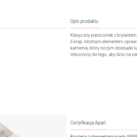
Opis produktu
Klasyczny pierścionek z brylantem
6 krap. Istotnym elementem oprawy
kamienia, który niczym dziesiątki lu
stworzony do tego, aby lśnić na s
Certyfikacja Apart
Biżuteria z diamentami marki APA