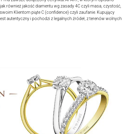
ak również jakość diamentu wg zasady 4C czyli masa, czystość,
 swoim Klientom piąte C (confidence) czyli zaufanie. Kupujący
st autentyczny i pochodzi z legalnych źródeł, z terenów wolnych