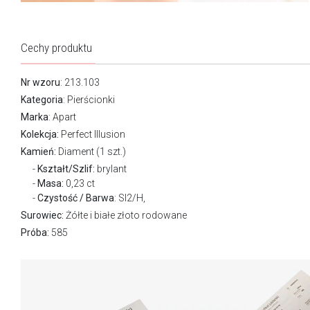
Cechy produktu
Nr wzoru
: 213.103
Kategoria
:
Pierścionki
Marka
:
Apart
Kolekcja:
Perfect Illusion
Kamień:
Diament (1 szt.)
Kształt/Szlif:
brylant
Masa:
0,23 ct
Czystość / Barwa
: SI2/H,
Surowiec:
Żółte i białe złoto rodowane
Próba:
585