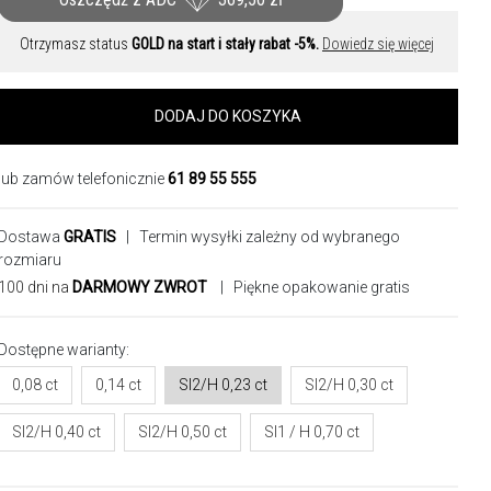
Otrzymasz status
GOLD na start i stały rabat -5%.
Dowiedz się więcej
DODAJ DO KOSZYKA
lub zamów telefonicznie
61 89 55 555
Dostawa
GRATIS
| Termin wysyłki zależny od wybranego
rozmiaru
100 dni na
DARMOWY ZWROT
| Piękne opakowanie gratis
Dostępne warianty:
0,08 ct
0,14 ct
SI2/H 0,23 ct
SI2/H 0,30 ct
SI2/H 0,40 ct
SI2/H 0,50 ct
SI1 / H 0,70 ct