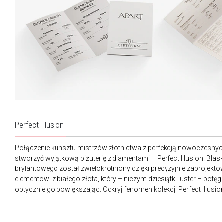
Perfect Illusion
Połączenie kunsztu mistrzów złotnictwa z perfekcją nowoczesnych
stworzyć wyjątkową biżuterię z diamentami – Perfect Illusion. Bla
brylantowego został zwielokrotniony dzięki precyzyjnie zaproje
elementowi z białego złota, który – niczym dziesiątki luster – potęgu
optycznie go powiększając. Odkryj fenomen kolekcji Perfect Illusio