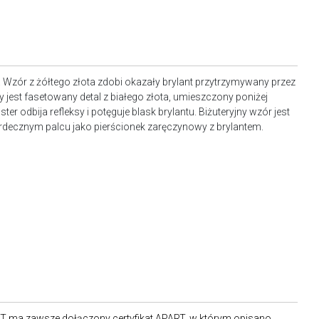
. Wzór z żółtego złota zdobi okazały brylant przytrzymywany przez
 jest fasetowany detal z białego złota, umieszczony poniżej
ster odbija refleksy i potęguje blask brylantu. Biżuteryjny wzór jest
erdecznym palcu jako pierścionek zaręczynowy z brylantem.
RT ma zawsze dołączony certyfikat APART, w którym opisano