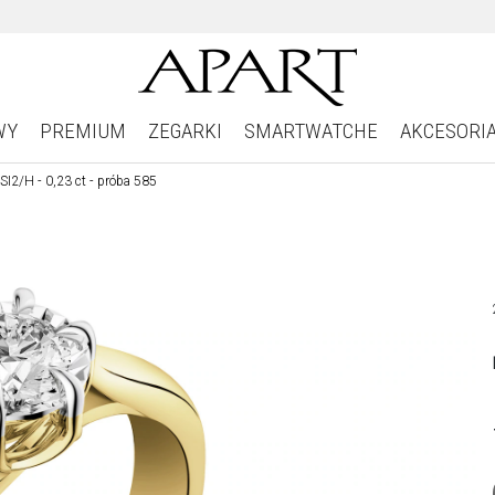
WY
PREMIUM
ZEGARKI
SMARTWATCHE
AKCESORI
 SI2/H - 0,23 ct - próba 585