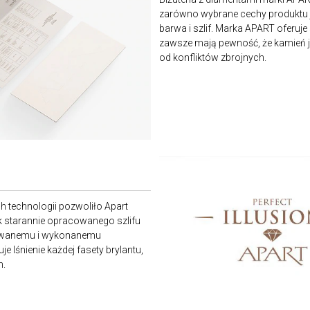
zarówno wybrane cechy produktu j
barwa i szlif. Marka APART oferuje
zawsze mają pewność, że kamień je
od konfliktów zbrojnych.
 technologii pozwoliło Apart
sk starannie opracowanego szlifu
ktowanemu i wykonanemu
je lśnienie każdej fasety brylantu,
n.