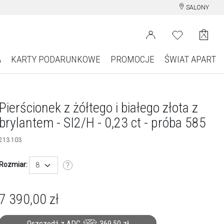
SALONY
A
KARTY PODARUNKOWE
PROMOCJE
ŚWIAT APART
Pierścionek z żółtego i białego złota z
brylantem - SI2/H - 0,23 ct - próba 585
213.103
Rozmiar:
8
7 390,00
zł
Oszczędź z ADC
369,50
zł