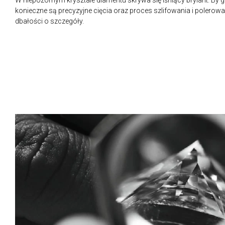
W niepozornym krysztale diamentu skrywa się lśniący brylant. By 
konieczne są precyzyjne cięcia oraz proces szlifowania i polerow
dbałości o szczegóły.