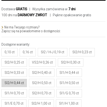
Dostawa
GRATIS
| Wysyłka zamówienia w
7 dni
100 dni na
DARMOWY ZWROT
| Piękne opakowanie gratis
Nie ma Twojego rozmiaru?
Zapisz się na powiadomienie o dostępności:
Dostępne warianty:
0,10 ct
0,16 ct
SI2 / H-J 0,19 ct
SI2/H 0,23 ct
SI2/H 0,25 ct
VS2/H 0,26 ct
SI2/H 0,30 ct
SI2/H 0,33 ct
SI2/H 0,40 ct
SI1/H 0,44 ct
SI2/H 0,44 ct
SI2/H 0,50 ct
SI1/H 0,50 ct
SI1/H 0,70 ct
SI2/H 0,70 ct
SI1/G 0,70 ct
SI1/E 0,70 ct
SI2/H 1,00 ct
SI1/H 1,00 ct