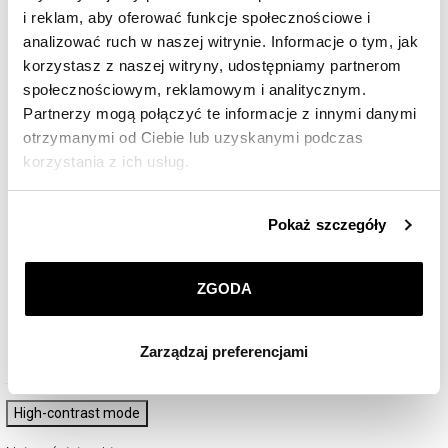
i reklam, aby oferować funkcje społecznościowe i
analizować ruch w naszej witrynie. Informacje o tym, jak
korzystasz z naszej witryny, udostępniamy partnerom
społecznościowym, reklamowym i analitycznym.
Partnerzy mogą połączyć te informacje z innymi danymi
otrzymanymi od Ciebie lub uzyskanymi podczas
korzystania z ich usług.
Szczegółowe informacje o zasadach wykorzystania
Pokaż szczegóły
przez nas plików cookie znajdziesz w
Polityce
Kolczyki z żółtego i białego złota z brylantami - SI1/H - 0,88 ct - próba 585
prywatności
.
ZGODA
Klikając
ZGODA
wyrażasz zgodę na zainstalowanie
26 990
zł
wszystkich rodzajów plików cookie, z których
Zarządzaj preferencjami
korzystamy. Możesz również wybrać jaki rodzaj plików
cookie zainstalujemy na Twoim urządzeniu, klikając
Zarządzaj preferencjami
. W każdej chwili możesz
High-contrast mode
dokonać zmiany wybranych przez Ciebie plików cookie.