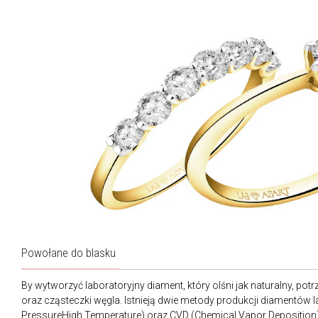
Powołane do blasku
By wytworzyć laboratoryjny diament, który olśni jak naturalny, po
oraz cząsteczki węgla. Istnieją dwie metody produkcji diamentów 
PressureHigh Temperature) oraz CVD (Chemical Vapor Depositio