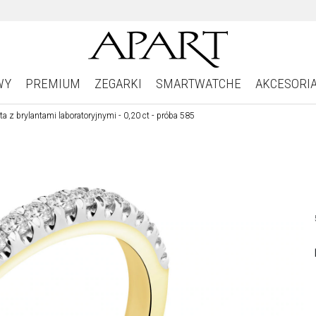
WY
PREMIUM
ZEGARKI
SMARTWATCHE
AKCESORI
ota z brylantami laboratoryjnymi - 0,20 ct - próba 585