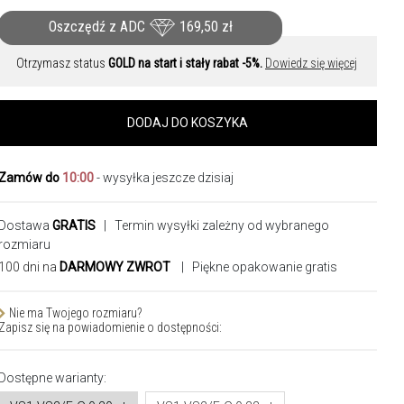
Oszczędź z ADC
169,50
zł
Otrzymasz status
GOLD na start i stały rabat -5%.
Dowiedz się więcej
DODAJ DO KOSZYKA
Zamów do
10:00
- wysyłka jeszcze dzisiaj
Dostawa
GRATIS
| Termin wysyłki zależny od wybranego
rozmiaru
100 dni na
DARMOWY ZWROT
| Piękne opakowanie gratis
Nie ma Twojego rozmiaru?
Zapisz się na powiadomienie o dostępności:
Dostępne warianty: