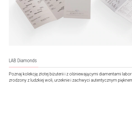
LAB Diamonds
Poznaj kolekcję złotej biżuterii i z olśniewającymi diamentami labo
zrodzony z ludzkiej woli, urzeknie i zachwyci autentycznym piękne