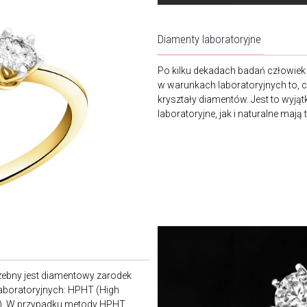
Diamenty laboratoryjne
Po kilku dekadach badań człowiek 
w warunkach laboratoryjnych to, co
kryształy diamentów. Jest to wyj
laboratoryjne, jak i naturalne maj
trzebny jest diamentowy zarodek
laboratoryjnych: HPHT (High
n). W przypadku metody HPHT