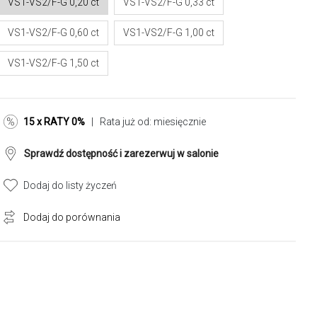
VS1-VS2/F-G 0,20 ct
VS1-VS2/F-G 0,33 ct
VS1-VS2/F-G 0,60 ct
VS1-VS2/F-G 1,00 ct
VS1-VS2/F-G 1,50 ct
15 x RATY 0%
| Rata już od:
miesięcznie
Sprawdź dostępność i zarezerwuj w salonie
Dodaj do listy życzeń
Dodaj do porównania