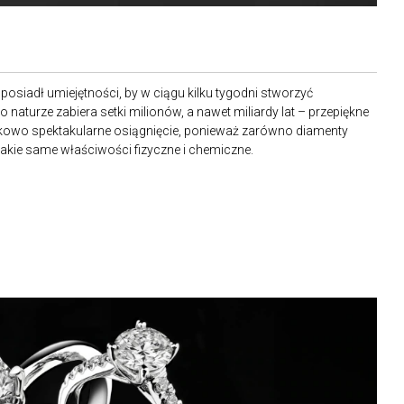
posiadł umiejętności, by w ciągu kilku tygodni stworzyć
 naturze zabiera setki milionów, a nawet miliardy lat – przepiękne
ątkowo spektakularne osiągnięcie, ponieważ zarówno diamenty
ą takie same właściwości fizyczne i chemiczne.