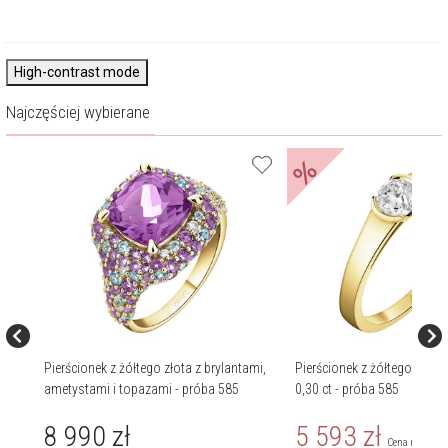
High-contrast mode
Najczęściej wybierane
%
i
Pierścionek z żółtego złota z brylantami,
Pierścionek z żółtego złota 
ametystami i topazami - próba 585
0,30 ct - próba 585
8 990
zł
5 593
zł
Cena regularn