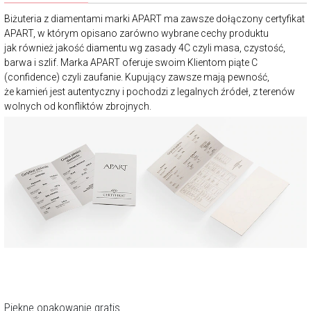
Biżuteria z diamentami marki APART ma zawsze dołączony certyfikat
APART, w którym opisano zarówno wybrane cechy produktu
jak również jakość diamentu wg zasady 4C czyli masa, czystość,
barwa i szlif. Marka APART oferuje swoim Klientom piąte C
(confidence) czyli zaufanie. Kupujący zawsze mają pewność,
że kamień jest autentyczny i pochodzi z legalnych źródeł, z terenów
wolnych od konfliktów zbrojnych.
Piękne opakowanie gratis