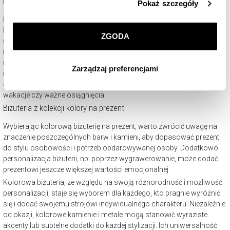
Kolorowe kamienie - na jaką okazję?
Pokaż szczegóły
przez nas plików cookie znajdziesz w
Polityce
Kolorowa biżuteria jest doskonałym wyborem na różnorodne okazje.
prywatności
.
Kamienie takie jak szafiry, rubiny czy szmaragdy mogą dodać
ZGODA
uroczystości strojom ślubnym, podczas gdy bardziej stonowane
Klikając
ZGODA
wyrażasz zgodę na zainstalowanie
barwy będą idealne na co dzień lub do pracy. Wybór koloru kamienia
wszystkich rodzajów plików cookie, z których
może również nawiązywać do osobistych preferencji, symbolizując
Zarządzaj preferencjami
korzystamy. Możesz również wybrać jaki rodzaj plików
różne cechy lub emocje, co czyni kolorową biżuterię wyjątkowo
cookie zainstalujemy na Twoim urządzeniu, klikając
osobistym prezentem na takie okazje jak rocznice, urodziny lub
Zarządzaj preferencjami
. W każdej chwili możesz
wakacje czy ważne osiągnięcia.
dokonać zmiany wybranych przez Ciebie plików cookie.
Biżuteria z kolekcji kolory na prezent
Wybierając kolorową biżuterię na prezent, warto zwrócić uwagę na
znaczenie poszczególnych barw i kamieni, aby dopasować prezent
do stylu osobowości i potrzeb obdarowywanej osoby. Dodatkowo
personalizacja biżuterii, np. poprzez wygrawerowanie, może dodać
prezentowi jeszcze większej wartości emocjonalnej.
Kolorowa biżuteria, ze względu na swoją różnorodność i możliwość
personalizacji, staje się wyborem dla każdego, kto pragnie wyróżnić
się i dodać swojemu strojowi indywidualnego charakteru. Niezależnie
od okazji, kolorowe kamienie i metale mogą stanowić wyraziste
akcenty lub subtelne dodatki do każdej stylizacji. Ich uniwersalność