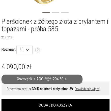
Pierścionek z żółtego złota z brylantem i
topazami - próba 585
214.118
10
Rozmiar:
4 090,00
zł
Oszczędź z ADC
204,50
zł
Otrzymasz status
GOLD na start i stały rabat -5%.
Dowiedz się więcej
DODAJ DO KOSZYKA