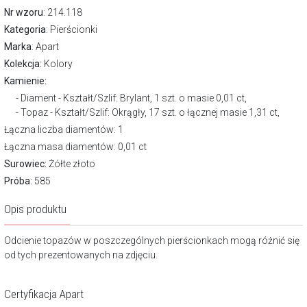
Nr wzoru
: 214.118
Kategoria
:
Pierścionki
Marka
:
Apart
Kolekcja:
Kolory
Kamienie:
Diament - Kształt/Szlif: Brylant, 1 szt. o masie 0,01 ct,
Topaz - Kształt/Szlif: Okrągły, 17 szt. o łącznej masie 1,31 ct,
Łączna liczba diamentów: 1
Łączna masa diamentów: 0,01 ct
Surowiec:
Żółte złoto
Próba:
585
Opis produktu
Odcienie topazów w poszczególnych pierścionkach mogą różnić się
od tych prezentowanych na zdjęciu.
Certyfikacja Apart