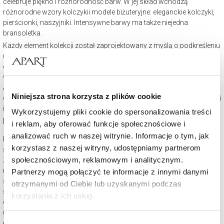
celebruje piękno i różnorodność barw. W jej skład wchodzą
różnorodne wzory kolczykii modele biżuteryjne: eleganckie kolczyki,
pierścionki, naszyjniki. Intensywne barwy ma także niejedna
bransoletka.
Każdy element kolekcji został zaprojektowany z myślą o podkreśleniu
unikatowego charakteru kolorowych kamieni, oferując szeroki wybór
dla osób ceniących zarówno subtelną elegancję, jak i odważne,
wyraziste akcenty. Dzięki zróżnicowaniu stylów, kolekcja Kolory od
Apart umożliwia indywidualne dopasowanie biżuterii do osobistego
Niniejsza strona korzysta z plików cookie
gustu i stylu życia, stanowiąc doskonałe uzupełnienie każdej stylizacji
i sposób, by wyrazić swoją osobowość.
Wykorzystujemy pliki cookie do spersonalizowania treści
Dla kogo kolorowa biżuteria?
i reklam, aby oferować funkcje społecznościowe i
analizować ruch w naszej witrynie. Informacje o tym, jak
Kolorowa biżuteria nie zna ograniczeń wiekowych czy stylistycznych,
korzystasz z naszej witryny, udostępniamy partnerom
stając się atrakcyjnym wyborem dla szerokiego spektrum osób.
społecznościowym, reklamowym i analitycznym.
Zróżnicowane wzornictwo pozwala na dopasowanie do
różnorodnych gustów i potrzeb, od subtelnych, codziennych
Partnerzy mogą połączyć te informacje z innymi danymi
stylizacji po wyjątkowe okazje. Uniwersalność kolorowej biżuterii
otrzymanymi od Ciebie lub uzyskanymi podczas
sprawia, że jest ona doskonałym wyborem dla każdego, kto pragnie
korzystania z ich usług.
dodać swojemu wyglądowi odrobinę barwy i blasku. Podkreśla
unikalny styl, dodaje wyrazistości outfitom, nie tylko w wakacje!
Szczegółowe informacje o zasadach wykorzystania