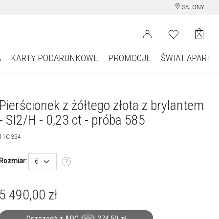
SALONY
A
KARTY PODARUNKOWE
PROMOCJE
ŚWIAT APART
Pierścionek z żółtego złota z brylantem
- SI2/H - 0,23 ct - próba 585
110.354
Rozmiar:
6
5 490,00
zł
Oszczędź z ADC
274,50
zł