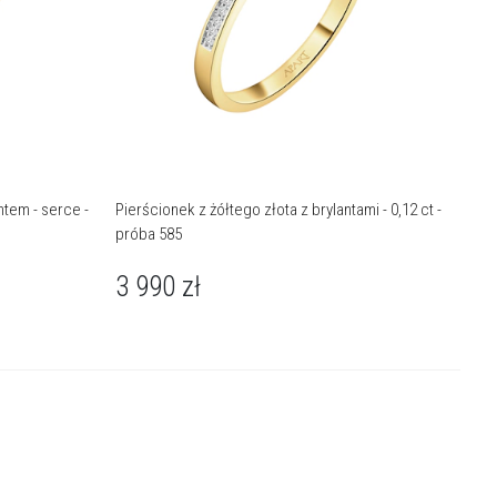
ntem - serce -
Pierścionek z żółtego złota z brylantami - 0,12 ct -
próba 585
3 990
zł