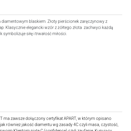
 diamentowym blaskiem. Złoty pierścionek zaręczynowy z
p. Klasycznie elegancki wzór z żółtego złota zachwyci każdą
k symbolizuje siłę i trwałość miłości.
RT ma zawsze dołączony certyfikat APART, w którym opisano
ak również jakość diamentu wg zasady 4C czyli masa, czystość,
 swoim Klientom piąte C (confidence) czyli zaufanie. Kupujący