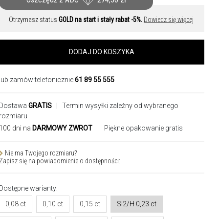
Otrzymasz status
GOLD na start i stały rabat -5%.
Dowiedz się więcej
DODAJ DO KOSZYKA
lub zamów telefonicznie
61 89 55 555
Dostawa
GRATIS
| Termin wysyłki zależny od wybranego
rozmiaru
100 dni na
DARMOWY ZWROT
| Piękne opakowanie gratis
Nie ma Twojego rozmiaru?
Zapisz się na powiadomienie o dostępności:
Dostępne warianty:
0,08 ct
0,10 ct
0,15 ct
SI2/H 0,23 ct