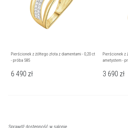
Pierścionek z żółtego złota z diamentami - 0,20 ct
Pierścionek z ż
- próba 585
ametystem - p
6 490
zł
3 690
zł
Sprawdź dostępność w salonie