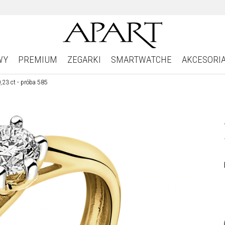
WY
PREMIUM
ZEGARKI
SMARTWATCHE
AKCESORI
0,23 ct - próba 585