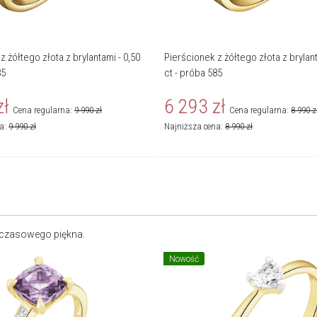
z żółtego złota z brylantami - 0,50
Pierścionek z żółtego złota z brylant
85
ct - próba 585
zł
6 293
zł
Cena regularna:
9 990
zł
Cena regularna:
8 990
z
na:
9 990
zł
Najniższa cena:
8 990
zł
dczasowego piękna.
Nowość