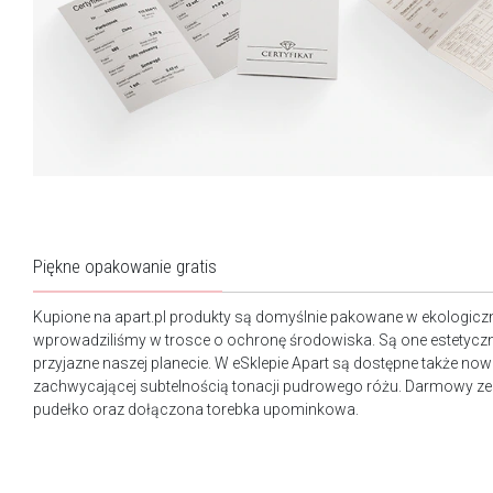
Piękne opakowanie gratis
Kupione na apart.pl produkty są domyślnie pakowane w ekologicz
wprowadziliśmy w trosce o ochronę środowiska. Są one estetyczn
przyjazne naszej planecie. W eSklepie Apart są dostępne także n
zachwycającej subtelnością tonacji pudrowego różu. Darmowy ze
pudełko oraz dołączona torebka upominkowa.