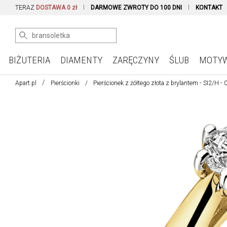
TERAZ
DOSTAWA 0 zł
DARMOWE ZWROTY DO 100 DNI
KONTAKT
BIŻUTERIA
DIAMENTY
ZARĘCZYNY
ŚLUB
MOTY
Apart.pl
Pierścionki
Pierścionek z żółtego złota z brylantem - SI2/H - 