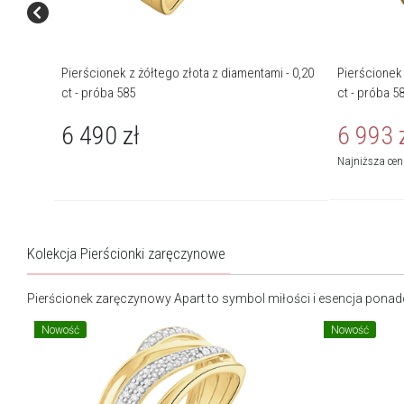
Pierścionek z żółtego złota z diamentami - 0,20
Pierścionek 
ct - próba 585
ct - próba 5
6 490
zł
6 993
Najniższa ce
Kolekcja Pierścionki zaręczynowe
Pierścionek zaręczynowy
Apart to symbol miłości i esencja pona
Nowość
Nowość