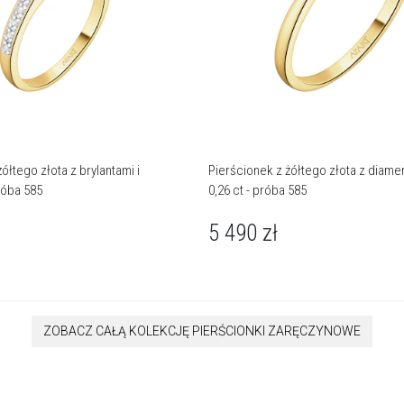
ółtego złota z brylantami i
Pierścionek z żółtego złota z diame
róba 585
0,26 ct - próba 585
5 490
zł
ZOBACZ CAŁĄ KOLEKCJĘ PIERŚCIONKI ZARĘCZYNOWE