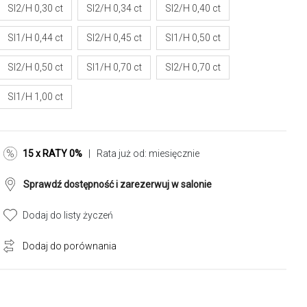
SI2/H 0,30 ct
SI2/H 0,34 ct
SI2/H 0,40 ct
SI1/H 0,44 ct
SI2/H 0,45 ct
SI1/H 0,50 ct
SI2/H 0,50 ct
SI1/H 0,70 ct
SI2/H 0,70 ct
SI1/H 1,00 ct
15 x RATY 0%
| Rata już od:
miesięcznie
Sprawdź dostępność i zarezerwuj w salonie
Dodaj do listy życzeń
Dodaj do porównania