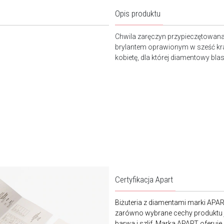
Opis produktu
Chwila zaręczyn przypieczętowana
brylantem oprawionym w sześć kra
kobietę, dla której diamentowy blas
Certyfikacja Apart
Biżuteria z diamentami marki APA
zarówno wybrane cechy produktu j
barwa i szlif. Marka APART oferuje