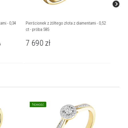
ami - 0,34
Pierścionek z żółtego złota z diamentami - 0,52
Pierścio
ct - próba 585
serce - 0
7 690
zł
5 49
ł
Nowość