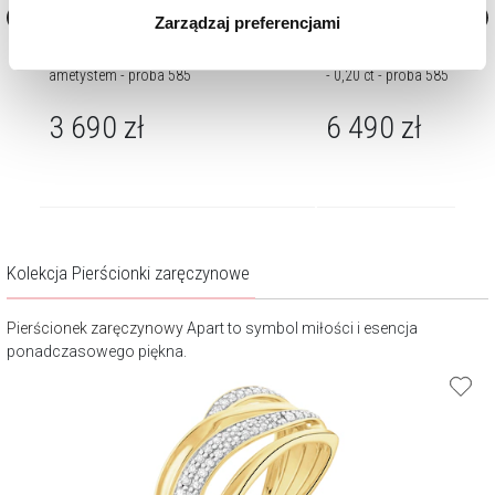
Zarządzaj preferencjami
korzystamy. Możesz również wybrać jaki rodzaj plików
cookie zainstalujemy na Twoim urządzeniu, klikając
m -
Pierścionek z żółtego złota z brylantami i
Pierścionek z żółtego złota
ametystem - próba 585
- 0,20 ct - próba 585
Zarządzaj preferencjami
. W każdej chwili możesz
dokonać zmiany wybranych przez Ciebie plików cookie.
3 690
zł
6 490
zł
Kolekcja Pierścionki zaręczynowe
Pierścionek zaręczynowy
Apart to symbol miłości i esencja
ponadczasowego piękna.