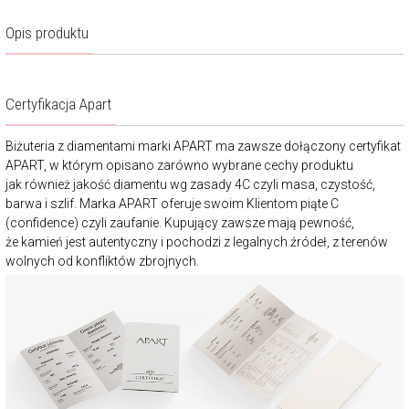
Opis produktu
Certyfikacja Apart
Biżuteria z diamentami marki APART ma zawsze dołączony certyfikat
APART, w którym opisano zarówno wybrane cechy produktu
jak również jakość diamentu wg zasady 4C czyli masa, czystość,
barwa i szlif. Marka APART oferuje swoim Klientom piąte C
(confidence) czyli zaufanie. Kupujący zawsze mają pewność,
że kamień jest autentyczny i pochodzi z legalnych źródeł, z terenów
wolnych od konfliktów zbrojnych.