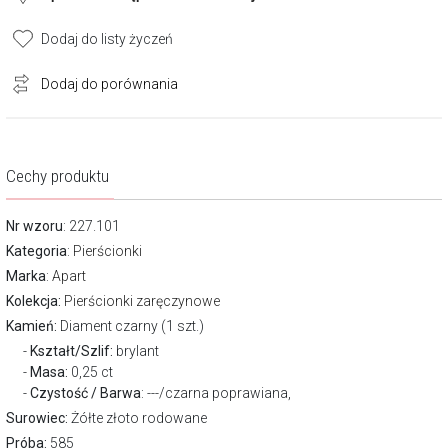
Dodaj do listy życzeń
Dodaj do porównania
Cechy produktu
Nr wzoru
: 227.101
Kategoria
:
Pierścionki
Marka
:
Apart
Kolekcja:
Pierścionki zaręczynowe
Kamień:
Diament czarny (1 szt.)
Kształt/Szlif:
brylant
Masa:
0,25 ct
Czystość / Barwa
: ---/czarna poprawiana,
Surowiec:
Żółte złoto rodowane
Próba:
585