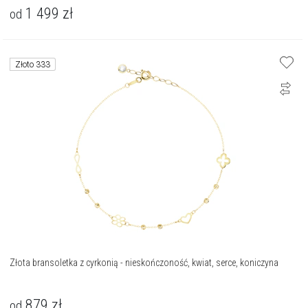
1 499
zł
od
Złoto 333
Złota bransoletka z cyrkonią - nieskończoność, kwiat, serce, koniczyna
879
zł
od