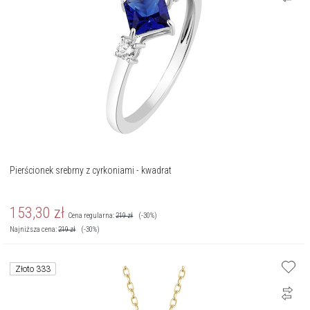
Pierścionek srebrny z cyrkoniami - kwadrat
153,30
zł
Cena regularna:
219
zł
(-30%)
Najniższa cena:
219
zł
(-30%)
Złoto 333