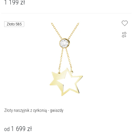
1 199
zł
Złoto 585
Złoty naszyjnik z cyrkonią - gwiazdy
1 699
zł
od