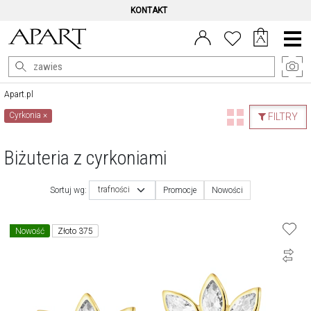
KONTAKT
Menu
główne
Apart.pl
Cyrkonia
×
FILTRY
Biżuteria z cyrkoniami
trafności
Sortuj wg:
Promocje
Nowości
Nowość
Złoto 375