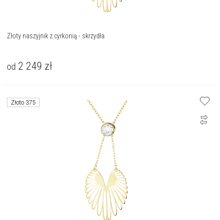
Złoty naszyjnik z cyrkonią - skrzydła
2 249
zł
od
Złoto 375