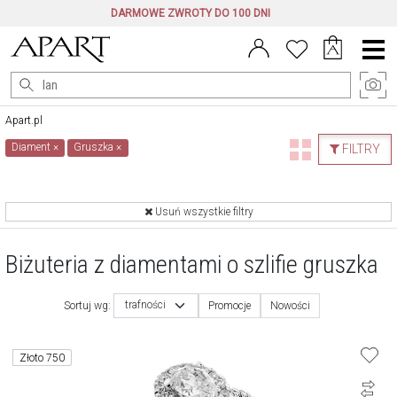
DARMOWE ZWROTY DO 100 DNI
Menu
główne
Apart.pl
Diament
×
Gruszka
×
FILTRY
Usuń wszystkie filtry
Biżuteria z diamentami o szlifie gruszka
trafności
Sortuj wg:
Promocje
Nowości
Złoto 750