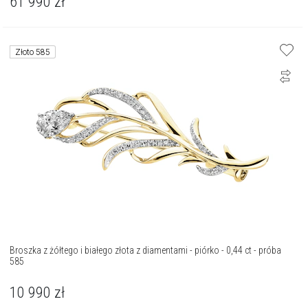
61 990
zł
Złoto 585
Broszka z żółtego i białego złota z diamentami - piórko - 0,44 ct - próba
585
10 990
zł