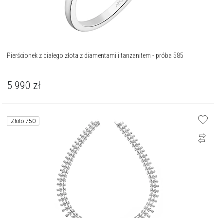
Pierścionek z białego złota z diamentami i tanzanitem - próba 585
5 990
zł
Złoto 750