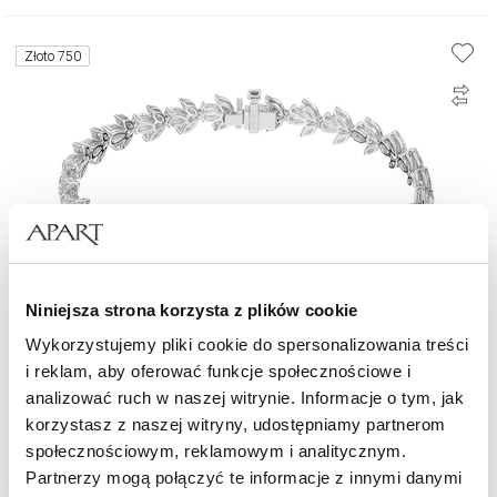
Złoto 750
Niniejsza strona korzysta z plików cookie
Wykorzystujemy pliki cookie do spersonalizowania treści
i reklam, aby oferować funkcje społecznościowe i
Bransoletka z białego złota z diamentami - 8,77 ct - próba 750
analizować ruch w naszej witrynie. Informacje o tym, jak
korzystasz z naszej witryny, udostępniamy partnerom
129 000
zł
społecznościowym, reklamowym i analitycznym.
Partnerzy mogą połączyć te informacje z innymi danymi