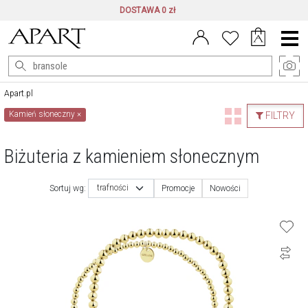
DOSTAWA 0 zł
Menu
główne
Apart.pl
Kamień słoneczny
×
FILTRY
Biżuteria z kamieniem słonecznym
trafności
Sortuj wg:
Promocje
Nowości