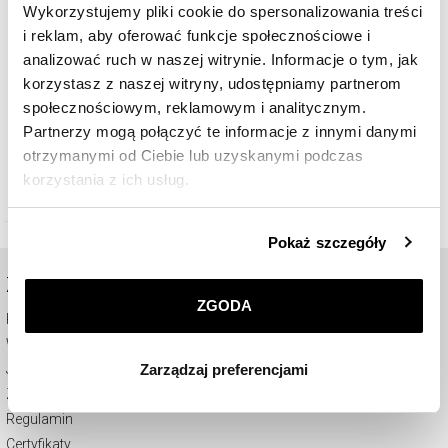
Wykorzystujemy pliki cookie do spersonalizowania treści
i reklam, aby oferować funkcje społecznościowe i
analizować ruch w naszej witrynie. Informacje o tym, jak
korzystasz z naszej witryny, udostępniamy partnerom
społecznościowym, reklamowym i analitycznym.
Bransoletka z mosiądzu pozłacana z agatami, kamieniami słonecznymi i
Partnerzy mogą połączyć te informacje z innymi danymi
szklanymi detalami - rozeta
otrzymanymi od Ciebie lub uzyskanymi podczas
korzystania z ich usług.
169
zł
Szczegółowe informacje o zasadach wykorzystania
Pokaż szczegóły
przez nas plików cookie znajdziesz w
Polityce
prywatności
.
ZAKUPY ONLINE
ZGODA
Pomoc - częste pytania
Klikając
ZGODA
wyrażasz zgodę na zainstalowanie
Wysyłka i płatność
wszystkich rodzajów plików cookie, z których
Zarządzaj preferencjami
Jak kupować
korzystamy. Możesz również wybrać jaki rodzaj plików
Zwrot
cookie zainstalujemy na Twoim urządzeniu, klikając
Zarządzaj preferencjami
. W każdej chwili możesz
Regulamin
dokonać zmiany wybranych przez Ciebie plików cookie.
Certyfikaty