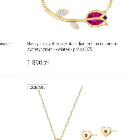
binami
Naszyjnik z żółtego złota z diamentami i rubinem
syntetycznym - kwiatek - próba 375
1 890
zł
)
Złoto 585