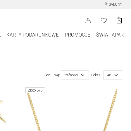
SALONY
A
KARTY PODARUNKOWE
PROMOCJE
ŚWIAT APART
Sortuj wg:
trafności
Pokaż
48
Złoto 375