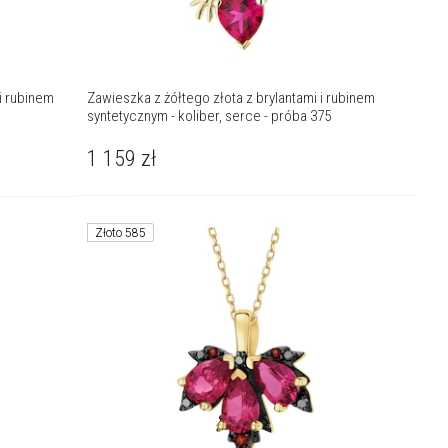
i rubinem
Zawieszka z żółtego złota z brylantami i rubinem
syntetycznym - koliber, serce - próba 375
1 159
zł
Złoto 585