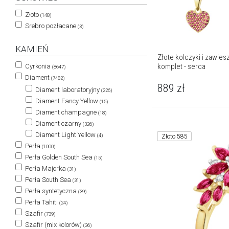
Złoto
(148)
Srebro pozłacane
(3)
KAMIEŃ
Złote kolczyki i zawies
komplet - serca
Cyrkonia
(8647)
Diament
(7482)
889
zł
Diament laboratoryjny
(226)
Diament Fancy Yellow
(15)
Diament champagne
(18)
Diament czarny
(326)
Diament Light Yellow
(4)
Złoto 585
Perła
(1000)
Perła Golden South Sea
(15)
Perła Majorka
(31)
Perła South Sea
(31)
Perła syntetyczna
(39)
Perła Tahiti
(24)
Szafir
(739)
Szafir (mix kolorów)
(36)