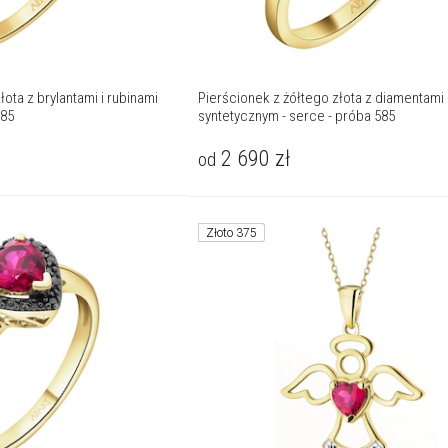
łota z brylantami i rubinami
Pierścionek z żółtego złota z diamentami 
585
syntetycznym - serce - próba 585
2 690
zł
od
Złoto 375