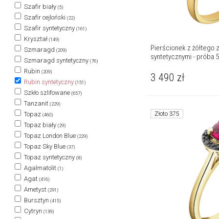
Szafir biały
(5)
Szafir cejloński
(22)
Szafir syntetyczny
(161)
Kryształ
(149)
Pierścionek z żółtego z
Szmaragd
(209)
syntetycznymi - próba 
Szmaragd syntetyczny
(76)
Rubin
(209)
3 490
zł
Rubin syntetyczny
(151)
Szkło szlifowane
(657)
Tanzanit
(229)
Topaz
Złoto 375
(460)
Topaz biały
(29)
Topaz London Blue
(229)
Topaz Sky Blue
(37)
Topaz syntetyczny
(8)
Agalmatolit
(1)
Agat
(416)
Ametyst
(291)
Bursztyn
(415)
Cytryn
(139)