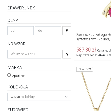
GRAWERUNEK
CENA
Zawieszka z żółtego zł
syntetycznym - koliber,
NR WZORU
587,30
zł
Cena regu
Najniższa cena:
839
zł
(-
MARKA
Złoto 333
Apart
(151)
KOLEKCJA
Wszystkie kolekcje
SUROWIEC