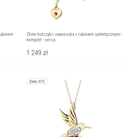
rubinem
Złote kolczyki i zawieszka z rubinami syntetycznymi -
komplet - serca
1 249
zł
Złoto 375