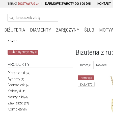
TERAZ
DOSTAWA 0 zł
DARMOWE ZWROTY DO 100 DNI
KONTAKT
BIŻUTERIA
DIAMENTY
ZARĘCZYNY
ŚLUB
MOTY
Apart.pl
Biżuteria z r
Rubin syntetyczny
×
PRODUKTY
Promocje
Nowości
Pierścionki
(59)
Promocja
Sygnety
(1)
Złoto 375
Bransoletki
(4)
Kolczyki
(41)
Naszyjniki
(4)
Zawieszki
(37)
Komplety
(5)