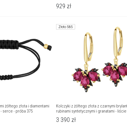
929
zł
Złoto 585
mi żółtego złota i diamentami
Kolczyki z żółtego złota z czarnymi brylan
- serce - próba 375
rubinami syntetycznymi i granatami - liście 
próba 585
3 390
zł