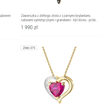
rubinem
Zawieszka z żółtego złota z czarnymi brylantami,
rubinami syntetycznymi i granatami - liść klonu - próba
585
1 990
zł
Złoto 375