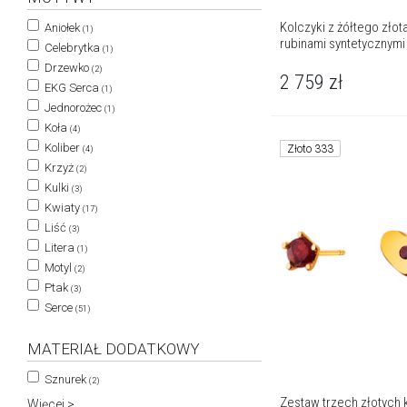
Kolczyki z żółtego złota
Aniołek
(1)
rubinami syntetycznymi
Celebrytka
(1)
Drzewko
(2)
2 759
zł
EKG Serca
(1)
Jednorożec
(1)
Koła
(4)
Koliber
Złoto 333
(4)
Krzyż
(2)
Kulki
(3)
Kwiaty
(17)
Liść
(3)
Litera
(1)
Motyl
(2)
Ptak
(3)
Serce
(51)
MATERIAŁ DODATKOWY
Sznurek
(2)
Zestaw trzech złotych
Więcej >