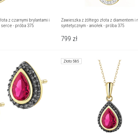
łota z czarnymi brylantami i
Zawieszka z żółtego złota z diamentem i 
 serce - próba 375
syntetycznym - aniołek - próba 375
799
zł
Złoto 585