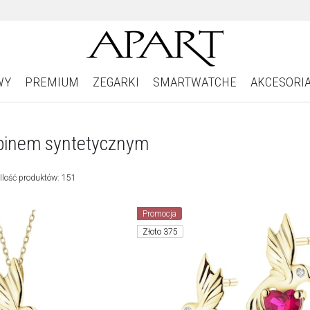
WY
PREMIUM
ZEGARKI
SMARTWATCHE
AKCESORI
ubinem syntetycznym
Ilość produktów: 151
Promocja
Złoto 375