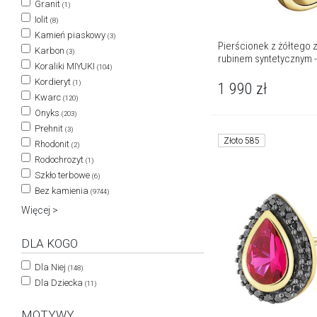
Granit
(1)
Iolit
(8)
Kamień piaskowy
(3)
Pierścionek z żółtego z
Karbon
(3)
rubinem syntetycznym -
Koraliki MIYUKI
(104)
Kordieryt
(1)
1 990
zł
Kwarc
(120)
Onyks
(203)
Prehnit
(3)
Złoto 585
Rhodonit
(2)
Rodochrozyt
(1)
Szkło terbowe
(6)
Bez kamienia
(9744)
Więcej >
DLA KOGO
Dla Niej
(148)
Dla Dziecka
(11)
MOTYWY