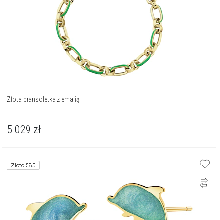
Złota bransoletka z emalią
5 029
zł
Złoto 585