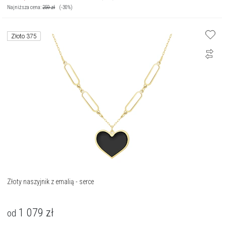
Najniższa cena:
259
zł
(-30%)
Złoto 375
Złoty naszyjnik z emalią - serce
1 079
zł
od