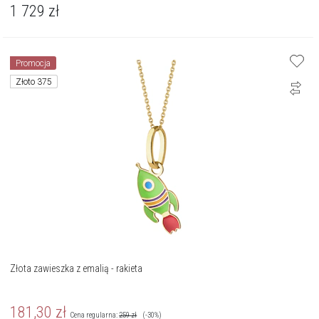
1 729
zł
Promocja
Złoto 375
Złota zawieszka z emalią - rakieta
181,30
zł
Cena regularna:
259
zł
(-30%)