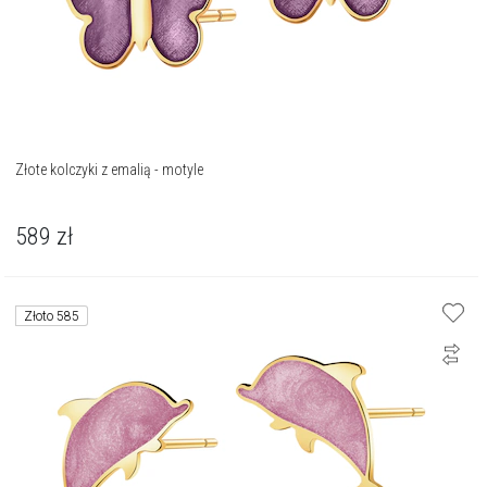
Złote kolczyki z emalią - motyle
589
zł
Złoto 585