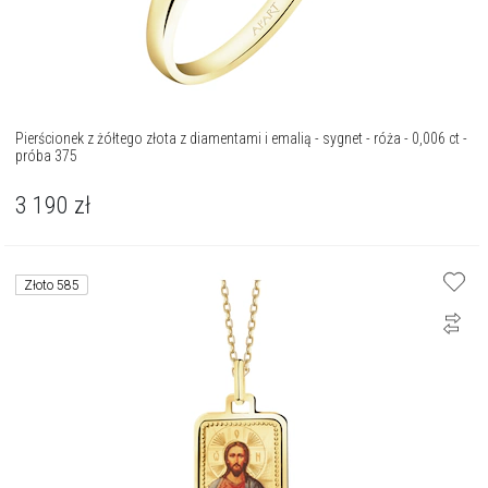
Pierścionek z żółtego złota z diamentami i emalią - sygnet - róża - 0,006 ct -
próba 375
3 190
zł
Złoto 585