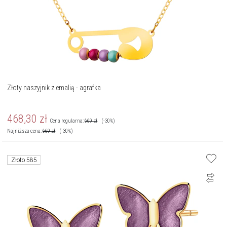
Złoty naszyjnik z emalią - agrafka
468,30
zł
Cena regularna:
669
zł
(-30%)
Najniższa cena:
669
zł
(-30%)
Złoto 585