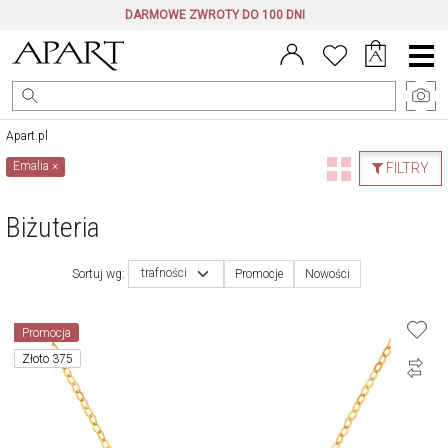
DARMOWE ZWROTY DO 100 DNI
Menu
główne
Apart.pl
Emalia
×
FILTRY
Biżuteria
trafności
Sortuj wg:
Promocje
Nowości
Promocja
Złoto 375