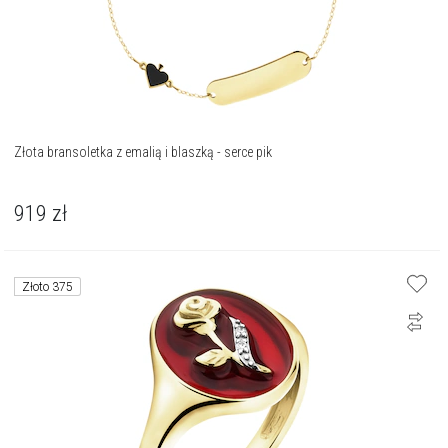
Złota bransoletka z emalią i blaszką - serce pik
919
zł
Złoto 375