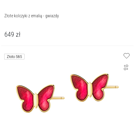
Złote kolczyki z emalią - gwiazdy
649
zł
Złoto 585