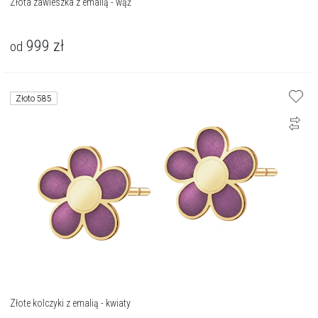
Złota zawieszka z emalią - wąż
999
zł
od
Złoto 585
Złote kolczyki z emalią - kwiaty