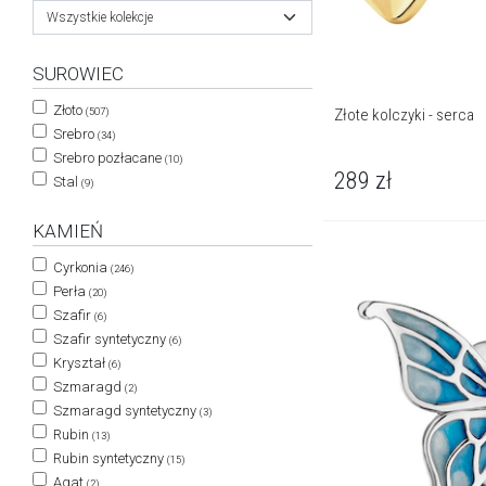
Wszystkie kolekcje
SUROWIEC
Złoto
Złote kolczyki - serca
(507)
Srebro
(34)
Srebro pozłacane
(10)
289
zł
Stal
(9)
KAMIEŃ
Cyrkonia
(246)
Perła
(20)
Szafir
(6)
Szafir syntetyczny
(6)
Kryształ
(6)
Szmaragd
(2)
Szmaragd syntetyczny
(3)
Rubin
(13)
Rubin syntetyczny
(15)
Agat
(2)