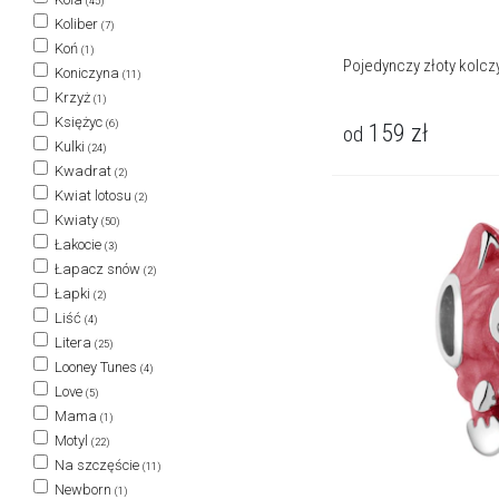
(45)
Koliber
(7)
Koń
(1)
Pojedynczy złoty kolcz
Koniczyna
(11)
Krzyż
(1)
Księżyc
(6)
159
zł
od
Kulki
(24)
Kwadrat
(2)
Kwiat lotosu
(2)
Kwiaty
(50)
Łakocie
(3)
Łapacz snów
(2)
Łapki
(2)
Liść
(4)
Litera
(25)
Looney Tunes
(4)
Love
(5)
Mama
(1)
Motyl
(22)
Na szczęście
(11)
Newborn
(1)