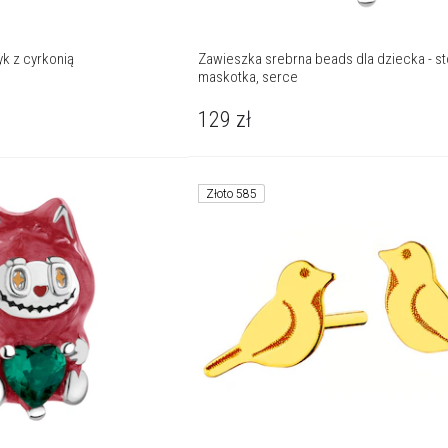
yk z cyrkonią
Zawieszka srebrna beads dla dziecka - st
maskotka, serce
129
zł
Złoto 585