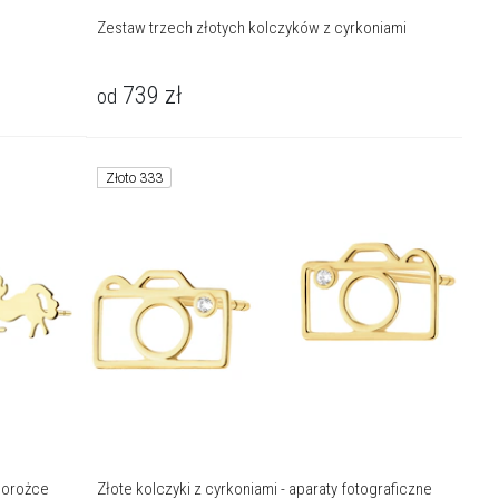
Zestaw trzech złotych kolczyków z cyrkoniami
739
zł
od
Złoto 333
dnorożce
Złote kolczyki z cyrkoniami - aparaty fotograficzne