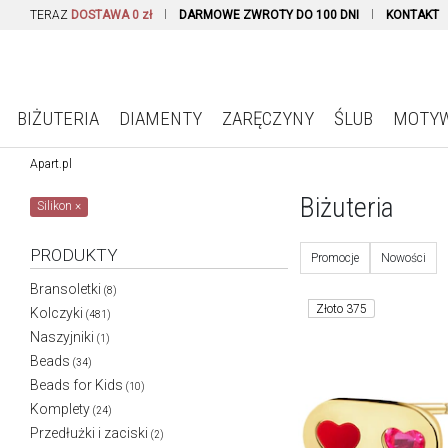
TERAZ
DOSTAWA 0 zł
DARMOWE ZWROTY DO 100 DNI
KONTAKT
BIŻUTERIA
DIAMENTY
ZARĘCZYNY
ŚLUB
MOTY
Apart.pl
Biżuteria
Silikon
×
PRODUKTY
Promocje
Nowości
Bransoletki
(8)
Złoto 375
Kolczyki
(481)
Naszyjniki
(1)
Beads
(34)
Beads for Kids
(10)
Komplety
(24)
Przedłużki i zaciski
(2)