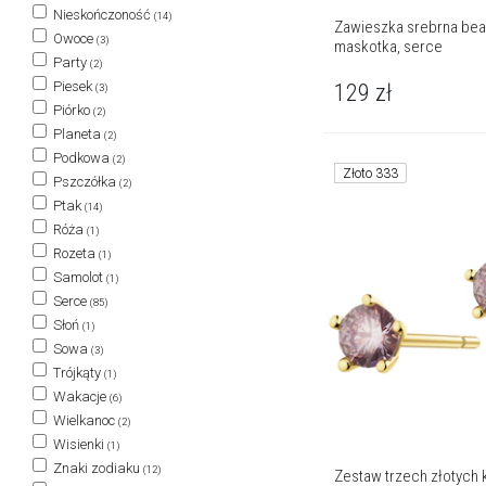
Nieskończoność
(14)
Zawieszka srebrna bead
Owoce
(3)
maskotka, serce
Party
(2)
Piesek
129
zł
(3)
Piórko
(2)
Planeta
(2)
Podkowa
(2)
Złoto 333
Pszczółka
(2)
Ptak
(14)
Róża
(1)
Rozeta
(1)
Samolot
(1)
Serce
(85)
Słoń
(1)
Sowa
(3)
Trójkąty
(1)
Wakacje
(6)
Wielkanoc
(2)
Wisienki
(1)
Znaki zodiaku
(12)
Zestaw trzech złotych 