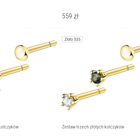
559
zł
Złoto 333
 kolczyków
Zestaw trzech złotych kolczyków