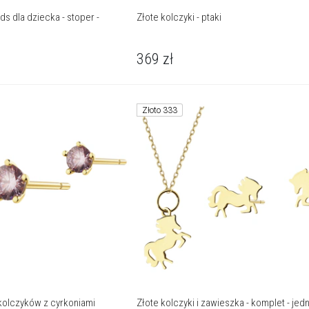
s dla dziecka - stoper -
Złote kolczyki - ptaki
369
zł
Złoto 333
kolczyków z cyrkoniami
Złote kolczyki i zawieszka - komplet - je