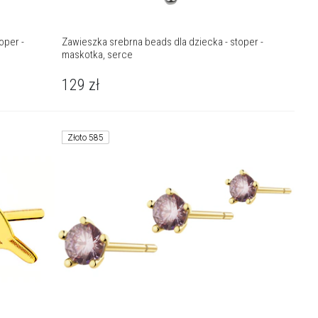
oper -
Zawieszka srebrna beads dla dziecka - stoper -
maskotka, serce
129
zł
Złoto 585