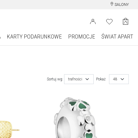
SALONY
A
KARTY PODARUNKOWE
PROMOCJE
ŚWIAT APART
Sortuj wg:
trafności
Pokaż
48