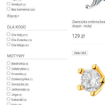
Ametyst
(2)
Bez kamienia
(242)
Więcej >
Zawieszka srebrna bead
stoper - motyl
DLA KOGO
Dla Niej
129
zł
(477)
Dla Dziecka
(79)
Dla Niego
(41)
Złoto 333
MOTYWY
Biedronka
(8)
Celebrytka
(1)
Drzewko
(2)
Dziewczynka
(1)
Gwiazda
(29)
Jednorożec
(6)
Joga
(4)
Kokardki
(5)
Koła