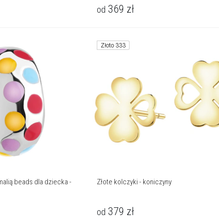
369
zł
od
Złoto 333
alią beads dla dziecka -
Złote kolczyki - koniczyny
379
zł
od