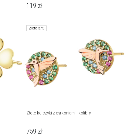
119
zł
Złoto 375
Złote kolczyki z cyrkoniami - kolibry
759
zł