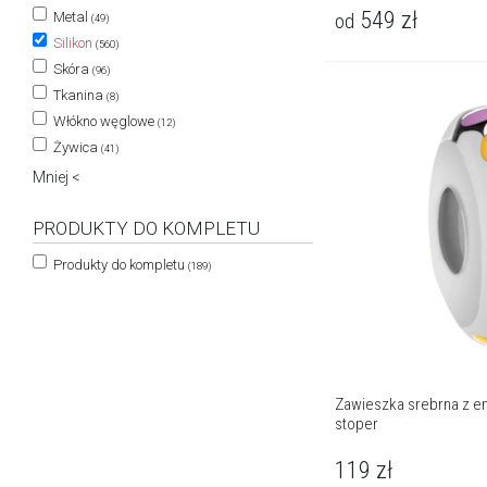
549
zł
od
Metal
(49)
Silikon
(560)
Skóra
(96)
Tkanina
(8)
Włókno węglowe
(12)
Żywica
(41)
Mniej <
PRODUKTY DO KOMPLETU
Produkty do kompletu
(189)
Zawieszka srebrna z em
stoper
119
zł