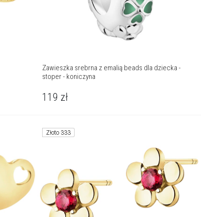
Zawieszka srebrna z emalią beads dla dziecka -
stoper - koniczyna
119
zł
Złoto 333