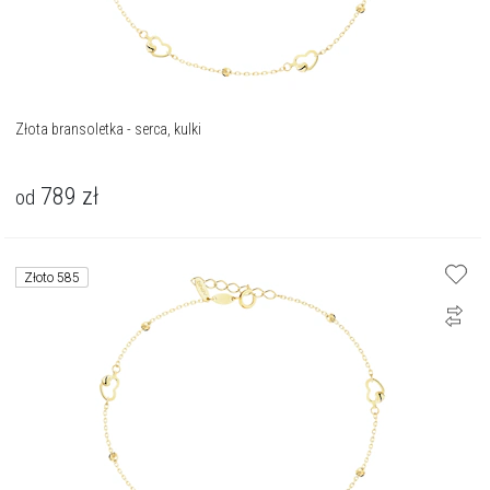
Złota bransoletka - serca, kulki
789
zł
od
Złoto 585