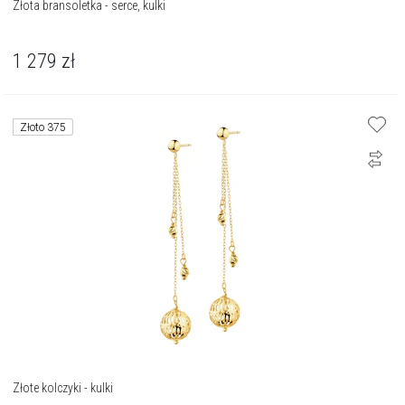
Złota bransoletka - serce, kulki
1 279
zł
Złoto 375
Złote kolczyki - kulki