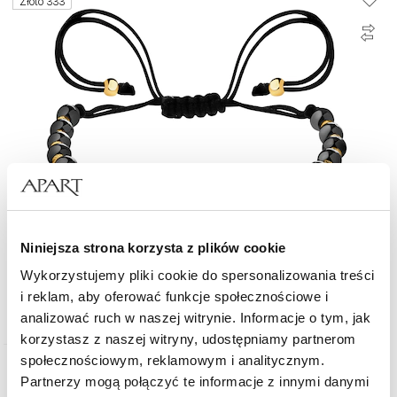
Złoto 333
Niniejsza strona korzysta z plików cookie
Bransoletka z hematytami i elementami z żółtego złota - kulki
Wykorzystujemy pliki cookie do spersonalizowania treści
i reklam, aby oferować funkcje społecznościowe i
669
zł
analizować ruch w naszej witrynie. Informacje o tym, jak
korzystasz z naszej witryny, udostępniamy partnerom
społecznościowym, reklamowym i analitycznym.
Złoto 375
Partnerzy mogą połączyć te informacje z innymi danymi