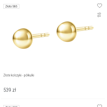
Złoto 585
Złote kolczyki - półkulki
539
zł