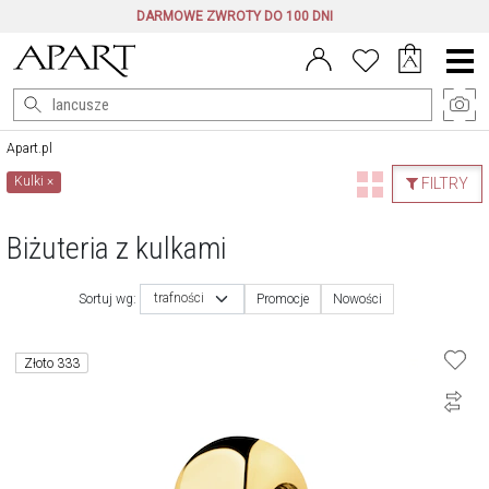
DARMOWE ZWROTY DO 100 DNI
Menu
główne
Apart.pl
Kulki
×
FILTRY
Biżuteria z kulkami
trafności
Sortuj wg:
Promocje
Nowości
Złoto 333