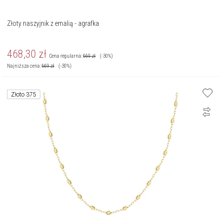
Złoty naszyjnik z emalią - agrafka
468,30
zł
Cena regularna:
669
zł
(-30%)
Najniższa cena:
669
zł
(-30%)
Złoto 375