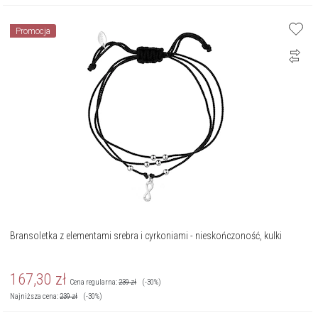
Promocja
Bransoletka z elementami srebra i cyrkoniami - nieskończoność, kulki
167,30
zł
Cena regularna:
239
zł
(-30%)
Najniższa cena:
239
zł
(-30%)