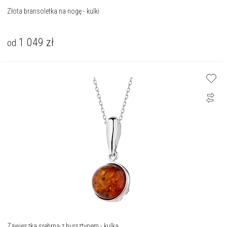
Złota bransoletka na nogę - kulki
1 049
zł
od
Zawieszka srebrna z bursztynem - kulka