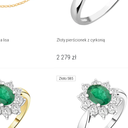
a lisa
Złoty pierścionek z cyrkonią
2 279
zł
Złoto 585