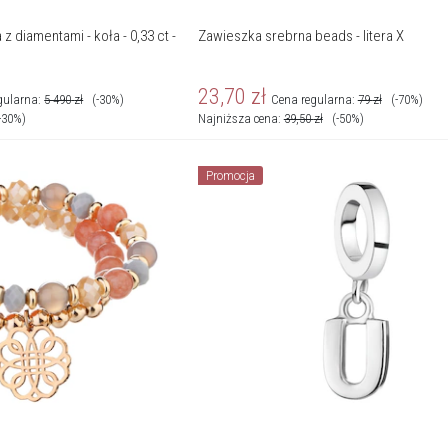
 z diamentami - koła - 0,33 ct -
Zawieszka srebrna beads - litera X
23,70
zł
gularna:
5 490
zł
(-30%)
Cena regularna:
79
zł
(-70%)
-30%)
Najniższa cena:
39,50
zł
(-50%)
Promocja