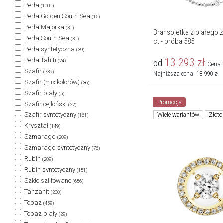
Perła
(1000)
Perła Golden South Sea
(15)
Perła Majorka
(31)
Bransoletka z białego zł
Perła South Sea
(31)
ct - próba 585
Perła syntetyczna
(39)
13 293
zł
Perła Tahiti
od
(24)
Cena 
Szafir
(739)
Najniższa cena:
18 990
zł
Szafir (mix kolorów)
(36)
Szafir biały
(5)
Promocja
Szafir cejloński
(22)
Szafir syntetyczny
Wiele wariantów
Złoto
(161)
Kryształ
(149)
Szmaragd
(209)
Szmaragd syntetyczny
(76)
Rubin
(209)
Rubin syntetyczny
(151)
Szkło szlifowane
(656)
Tanzanit
(230)
Topaz
(459)
Topaz biały
(29)