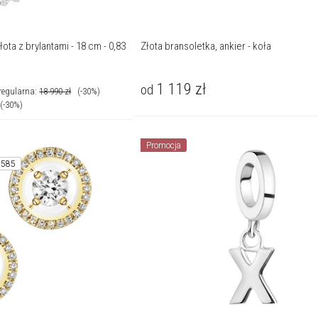
ota z brylantami - 18 cm - 0,83
Złota bransoletka, ankier - koła
1 119
zł
od
regularna:
18 990
zł
(-30%)
(-30%)
Promocja
 585