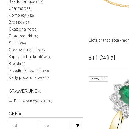
Beads for Kids
(115)
Charms
(258)
Komplety
(412)
Broszki
(137)
Okazjonalne
(30)
Złote zegarki
(18)
Złota bransoletka - mon
Spinki
(94)
Obrączki męskie
(157)
1 249
zł
Klipsy do banknotów
od
(4)
Breloki
(3)
Przedłużki i zaciski
(20)
Karty podarunkowe
(14)
Złoto 585
GRAWERUNEK
Do grawerowania
(1080)
CENA