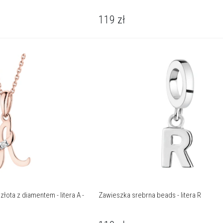
119
zł
ota z diamentem - litera A -
Zawieszka srebrna beads - litera R