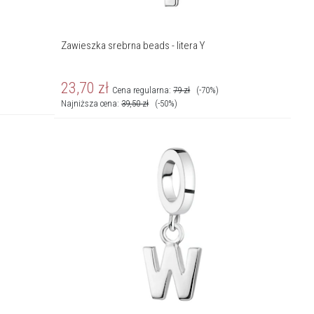
Zawieszka srebrna beads - litera Y
23,70
zł
Cena regularna:
79
zł
(-70%)
Najniższa cena:
39,50
zł
(-50%)