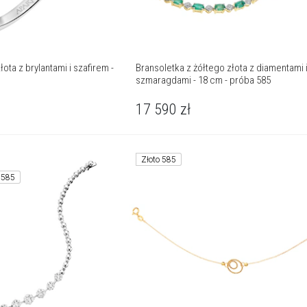
ota z brylantami i szafirem -
Bransoletka z żółtego złota z diamentami 
szmaragdami - 18 cm - próba 585
17 590
zł
Złoto 585
 585