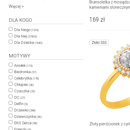
Bransoletka z mosiądzu
Więcej >
kamieniami słonecznymi
169
zł
DLA KOGO
Dla Niego
(1374)
Dla Niej
(27402)
Dla Dziecka
Złoto 333
(1640)
MOTYWY
Aniołek
(173)
Biedronka
(57)
Celebrytka
(178)
Chłopiec
(36)
Czaszka
(25)
DC
(27)
Delfin
(9)
Drzewko
(298)
Dziewczynka
(56)
EKG Serca
Złoty pierścionek z cy
(58)
Friends
(9)