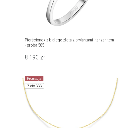
Pierścionek z białego złota z brylantami i tanzanitem
- próba 585
8 190
zł
Promocja
Złoto 333