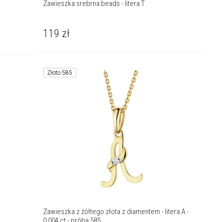
Zawieszka srebrna beads - litera T
119
zł
Złoto 585
Zawieszka z żółtego złota z diamentem - litera A -
0,004 ct - próba 585