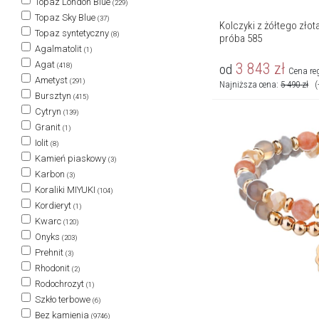
Topaz London Blue
(229)
Topaz Sky Blue
(37)
Kolczyki z żółtego złota
Topaz syntetyczny
(8)
próba 585
Agalmatolit
(1)
Agat
3 843
zł
od
(418)
Cena re
Ametyst
(291)
Najniższa cena:
5 490
zł
(
Bursztyn
(415)
Cytryn
(139)
Granit
(1)
Iolit
(8)
Kamień piaskowy
(3)
Karbon
(3)
Koraliki MIYUKI
(104)
Kordieryt
(1)
Kwarc
(120)
Onyks
(203)
Prehnit
(3)
Rhodonit
(2)
Rodochrozyt
(1)
Szkło terbowe
(6)
Bez kamienia
(9746)