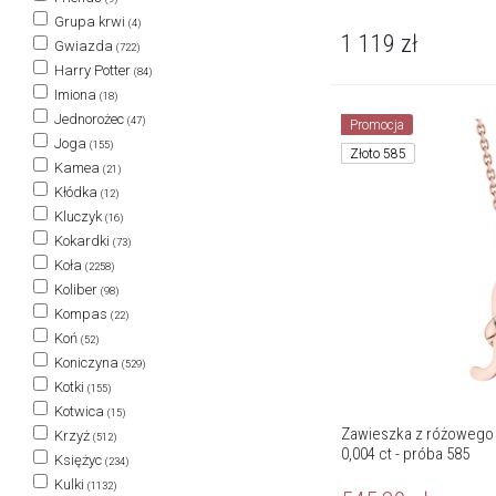
Grupa krwi
(4)
1 119
zł
Gwiazda
(722)
Harry Potter
(84)
Imiona
(18)
Jednorożec
(47)
Promocja
Joga
(155)
Złoto 585
Kamea
(21)
Kłódka
(12)
Kluczyk
(16)
Kokardki
(73)
Koła
(2258)
Koliber
(98)
Kompas
(22)
Koń
(52)
Koniczyna
(529)
Kotki
(155)
Kotwica
(15)
Zawieszka z różowego zł
Krzyż
(512)
0,004 ct - próba 585
Księżyc
(234)
Kulki
(1132)