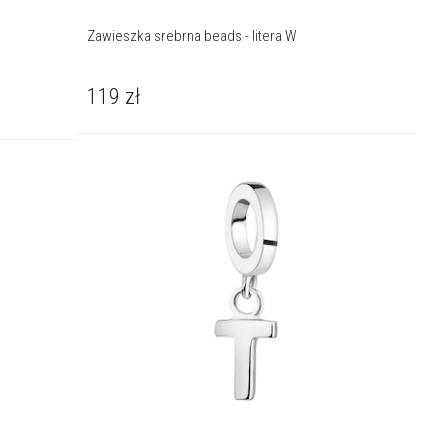
Zawieszka srebrna beads - litera W
119
zł