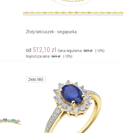
Złoty łańcuszek - singapurka
512,10
zł
od
Cena regularna:
569
zł
(-10%)
Najniższa cena:
569
zł
(-10%)
Złoto 585