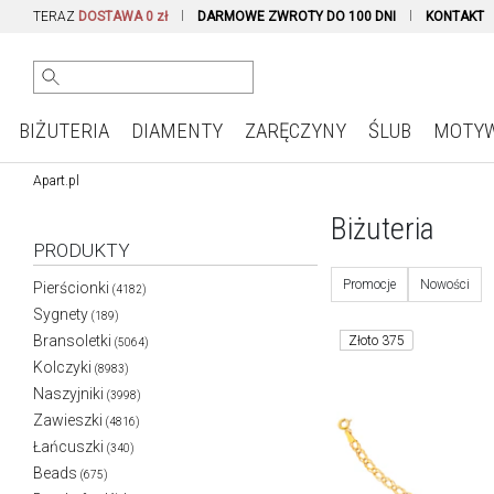
TERAZ
DOSTAWA 0 zł
DARMOWE ZWROTY DO 100 DNI
KONTAKT
BIŻUTERIA
DIAMENTY
ZARĘCZYNY
ŚLUB
MOTY
Apart.pl
Biżuteria
PRODUKTY
Promocje
Nowości
Pierścionki
(4182)
Sygnety
(189)
Bransoletki
Złoto 375
(5064)
Kolczyki
(8983)
Naszyjniki
(3998)
Zawieszki
(4816)
Łańcuszki
(340)
Beads
(675)