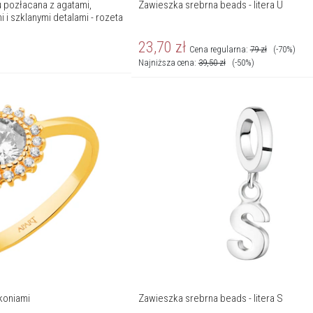
 pozłacana z agatami,
Zawieszka srebrna beads - litera U
 i szklanymi detalami - rozeta
23,70
zł
Cena regularna:
79
zł
(-70%)
Najniższa cena:
39,50
zł
(-50%)
rkoniami
Zawieszka srebrna beads - litera S