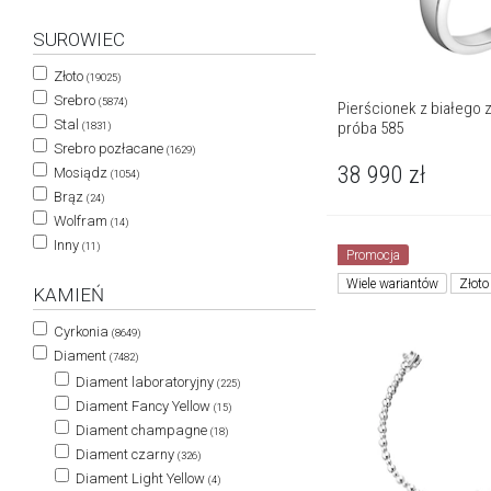
SUROWIEC
Złoto
(19025)
Srebro
(5874)
Pierścionek z białego zł
Stal
próba 585
(1831)
Srebro pozłacane
(1629)
38 990
zł
Mosiądz
(1054)
Brąz
(24)
Wolfram
(14)
Inny
(11)
Promocja
Wiele wariantów
Złoto
KAMIEŃ
Cyrkonia
(8649)
Diament
(7482)
Diament laboratoryjny
(225)
Diament Fancy Yellow
(15)
Diament champagne
(18)
Diament czarny
(326)
Diament Light Yellow
(4)