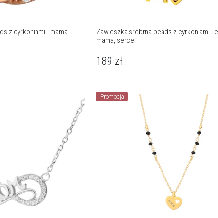
ds z cyrkoniami - mama
Zawieszka srebrna beads z cyrkoniami i e
mama, serce
189
zł
Promocja