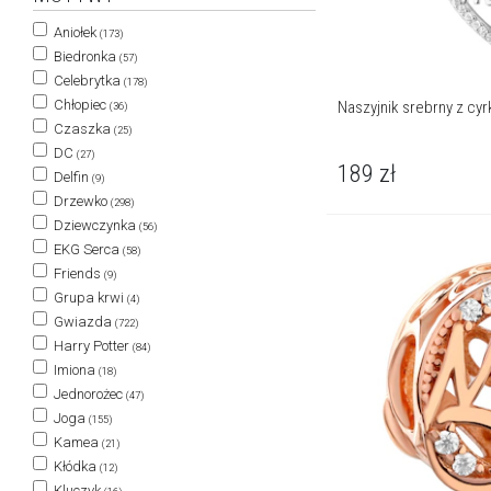
Aniołek
(173)
Biedronka
(57)
Celebrytka
(178)
Chłopiec
Naszyjnik srebrny z cy
(36)
Czaszka
(25)
DC
(27)
189
zł
Delfin
(9)
Drzewko
(298)
Dziewczynka
(56)
EKG Serca
(58)
Friends
(9)
Grupa krwi
(4)
Gwiazda
(722)
Harry Potter
(84)
Imiona
(18)
Jednorożec
(47)
Joga
(155)
Kamea
(21)
Kłódka
(12)
Kluczyk