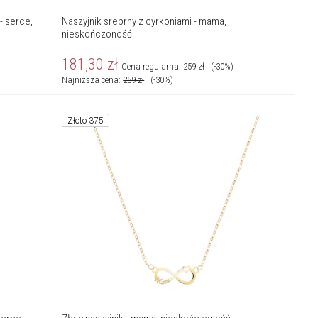
- serce,
Naszyjnik srebrny z cyrkoniami - mama,
nieskończoność
181,30
zł
Cena regularna:
259
zł
(-30%)
Najniższa cena:
259
zł
(-30%)
Złoto 375