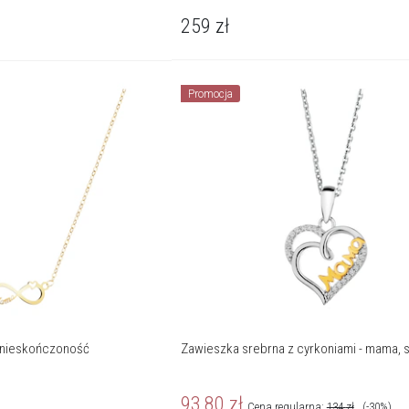
259
zł
Promocja
, nieskończoność
Zawieszka srebrna z cyrkoniami - mama, 
93,80
zł
Cena regularna:
134
zł
(-30%)