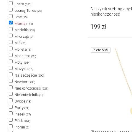
Litera
(636)
Naszyjnik srebrny z cy
Looney Tunes
(22)
nieskończoność
Love
(75)
Mama
(142)
199
zł
Medalik
(232)
Miłorząb
(9)
Miś
(76)
Moneta
Złoto 585
(3)
Monstera
(28)
Motyl
(684)
Muzyka
(16)
Na szczęście
(290)
Newborn
(36)
Nieskończoność
(621)
Nieśmiertelnik
(68)
Owoce
(18)
Party
(21)
Piesek
(77)
Piórko
(61)
Piorun
(7)