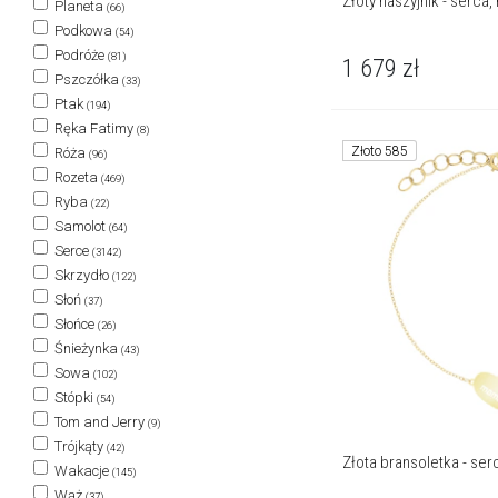
Złoty naszyjnik - serca
Planeta
(66)
Podkowa
(54)
Podróże
(81)
1 679
zł
Pszczółka
(33)
Ptak
(194)
Ręka Fatimy
(8)
Złoto 585
Róża
(96)
Rozeta
(469)
Ryba
(22)
Samolot
(64)
Serce
(3142)
Skrzydło
(122)
Słoń
(37)
Słońce
(26)
Śnieżynka
(43)
Sowa
(102)
Stópki
(54)
Tom and Jerry
(9)
Trójkąty
(42)
Złota bransoletka - se
Wakacje
(145)
Wąż
(37)