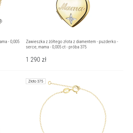
ama - 0,005
Zawieszka z żółtego złota z diamentem - puzderko -
serce, mama - 0,005 ct - próba 375
1 290
zł
Złoto 375