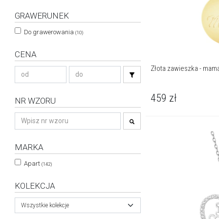
GRAWERUNEK
Do grawerowania
(10)
CENA
Złota zawieszka - mam
459
zł
NR WZORU
MARKA
Apart
(142)
KOLEKCJA
Wszystkie kolekcje