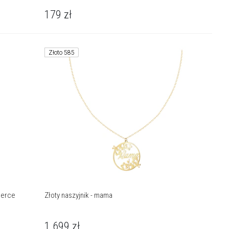
179
zł
Złoto 585
serce
Złoty naszyjnik - mama
1 699
zł