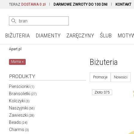
TERAZ
DOSTAWA 0 zł
DARMOWE ZWROTY DO 100 DNI
KONTAKT
BIŻUTERIA
DIAMENTY
ZARĘCZYNY
ŚLUB
MOTY
Apart.pl
Biżuteria
Mama
×
PRODUKTY
Promocje
Nowości
Pierścionki
(1)
Złoto 375
Bransoletki
(27)
Kolczyki
(3)
Naszyjniki
(56)
Zawieszki
(28)
Beads
(24)
Charms
(3)