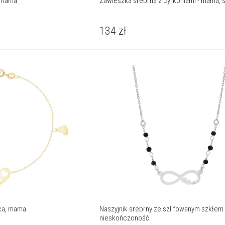
, mama
Zawieszka srebrna z cyrkoniami - mama, 
134
zł
rca, mama
Naszyjnik srebrny ze szlifowanym szkłem
nieskończoność