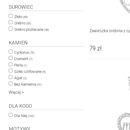
SUROWIEC
Złoto
(59)
Srebro
(55)
Srebro pozłacane
Zawieszka srebrna z c
(28)
KAMIEŃ
79
zł
Cyrkonia
(75)
Diament
(7)
Perła
(1)
Szkło szlifowane
(9)
Agat
(2)
Bez kamienia
(51)
Więcej >
DLA KOGO
Dla Niej
(142)
MOTYWY