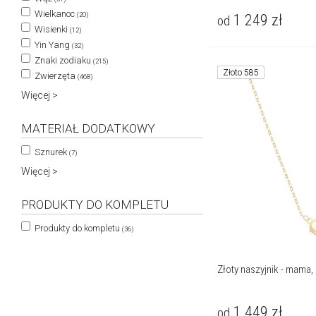
Wielkanoc
(20)
1 249
zł
od
Wisienki
(12)
Yin Yang
(32)
Znaki zodiaku
(215)
Złoto 585
Zwierzęta
(468)
Więcej >
MATERIAŁ DODATKOWY
Sznurek
(7)
Więcej >
PRODUKTY DO KOMPLETU
Produkty do kompletu
(36)
Złoty naszyjnik - mama
1 449
zł
od