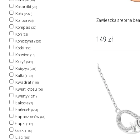
(16)
Kokardki
(73)
Koła
(2258)
Zawieszka srebrna bea
Koliber
(98)
Kompas
(22)
Koń
(52)
149
zł
Koniczyna
(529)
Kotki
(155)
Kotwica
(15)
Krzyż
(512)
Księżyc
(234)
Kulki
(1132)
Kwadrat
(140)
Kwiat lotosu
(76)
Kwiaty
(1241)
Łakocie
(7)
Łańcuch
(654)
Łapacz snów
(64)
Łapki
(112)
Łezki
(140)
Liść
(503)