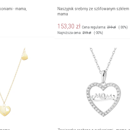
rkoniami - mama,
Naszyjnik srebrny ze szlifowanym szkłem 
mama
153,30
zł
Cena regularna:
219
zł
(-30%)
Najniższa cena:
219
zł
(-30%)