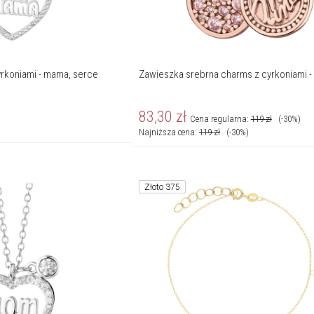
yrkoniami - mama, serce
Zawieszka srebrna charms z cyrkoniami 
83,30
zł
Cena regularna:
119
zł
(-30%)
Najniższa cena:
119
zł
(-30%)
Złoto 375