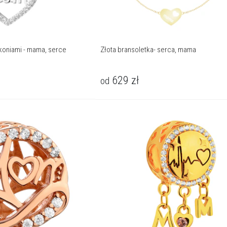
rkoniami - mama, serce
Złota bransoletka- serca, mama
629
zł
od