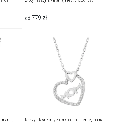
serce
Złoty naszyjnik - mama, nieskończoność
779
zł
od
 - mama,
Naszyjnik srebrny z cyrkoniami - serce, mama