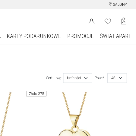
SALONY
A
KARTY PODARUNKOWE
PROMOCJE
ŚWIAT APART
Sortuj wg:
trafności
Pokaż
48
Złoto 375