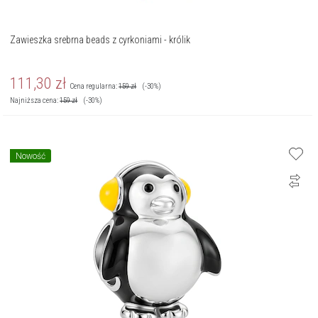
Zawieszka srebrna beads z cyrkoniami - królik
111,30
zł
Cena regularna:
159
zł
(-30%)
Najniższa cena:
159
zł
(-30%)
Nowość