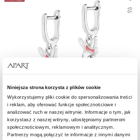
Niniejsza strona korzysta z plików cookie
Kolczyki srebrne z emalią - króliczki
Wykorzystujemy pliki cookie do spersonalizowania treści
i reklam, aby oferować funkcje społecznościowe i
107,80
zł
Cena regularna:
154
zł
(-30%)
analizować ruch w naszej witrynie. Informacje o tym, jak
Najniższa cena:
154
zł
(-30%)
korzystasz z naszej witryny, udostępniamy partnerom
społecznościowym, reklamowym i analitycznym.
Partnerzy mogą połączyć te informacje z innymi danymi