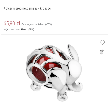
Kolczyki srebrne z emalią - króliczki
65,80
zł
Cena regularna:
94
zł
(-30%)
Najniższa cena:
94
zł
(-30%)