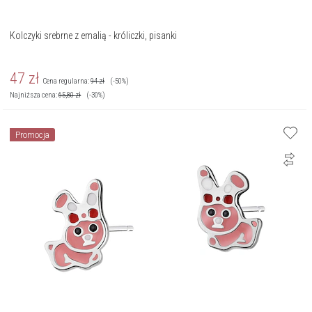
Kolczyki srebrne z emalią - króliczki, pisanki
47
zł
Cena regularna:
94
zł
(-50%)
Najniższa cena:
65,80
zł
(-30%)
Promocja