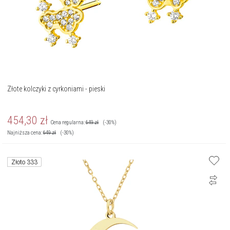
Złote kolczyki z cyrkoniami - pieski
454,30
zł
Cena regularna:
649
zł
(-30%)
Najniższa cena:
649
zł
(-30%)
Złoto 333