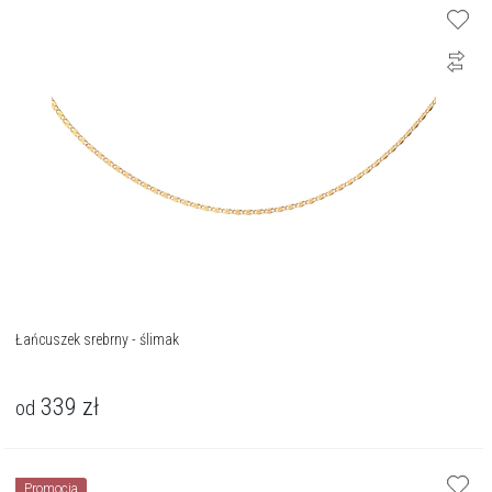
Łańcuszek srebrny - ślimak
339
zł
od
Promocja