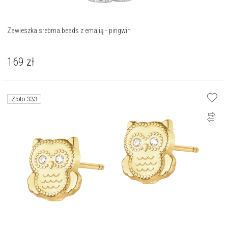
Zawieszka srebrna beads z emalią - pingwin
169
zł
Złoto 333