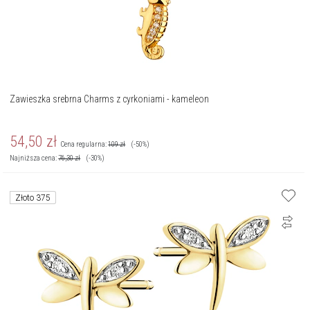
Zawieszka srebrna Charms z cyrkoniami - kameleon
54,50
zł
Cena regularna:
109
zł
(-50%)
Najniższa cena:
76,30
zł
(-30%)
Złoto 375