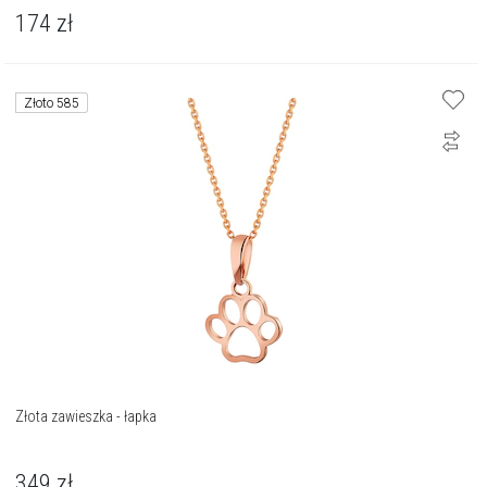
174
zł
Złoto 585
Złota zawieszka - łapka
349
zł