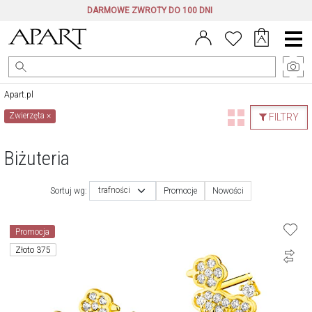
DARMOWE ZWROTY DO 100 DNI
Menu
główne
Apart.pl
Zwierzęta
×
FILTRY
Biżuteria
trafności
Sortuj wg:
Promocje
Nowości
Promocja
Złoto 375