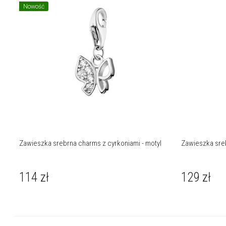
Nowość
Zawieszka srebrna charms z cyrkoniami - motyl
Zawieszka sreb
114
zł
129
zł