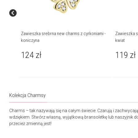
Zawieszka srebrna new charms z cyrkoniami -
Zawieszka s
koniczyna
kwiat
124
zł
119
zł
Kolekcja Charmsy
Charms – tak nazywają się na całym świecie. Czarują i zachwycaj
wdziękiem. Stwórz własną, wyjątkową bransoletkę lub naszyjnik docz
przecież zmienną jest!