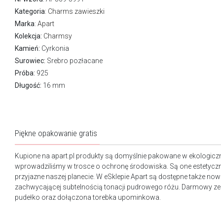
Kategoria
:
Charms zawieszki
Marka
:
Apart
Kolekcja:
Charmsy
Kamień:
Cyrkonia
Surowiec:
Srebro pozłacane
Próba:
925
Długość:
16 mm
Piękne opakowanie gratis
Kupione na apart.pl produkty są domyślnie pakowane w ekologicz
wprowadziliśmy w trosce o ochronę środowiska. Są one estetyczn
przyjazne naszej planecie. W eSklepie Apart są dostępne także n
zachwycającej subtelnością tonacji pudrowego różu. Darmowy ze
pudełko oraz dołączona torebka upominkowa.