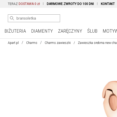
TERAZ
DOSTAWA 0 zł
DARMOWE ZWROTY DO 100 DNI
KONTAKT
BIŻUTERIA
DIAMENTY
ZARĘCZYNY
ŚLUB
MOTY
Apart.pl
Charms
Charms zawieszki
Zawieszka srebrna new char