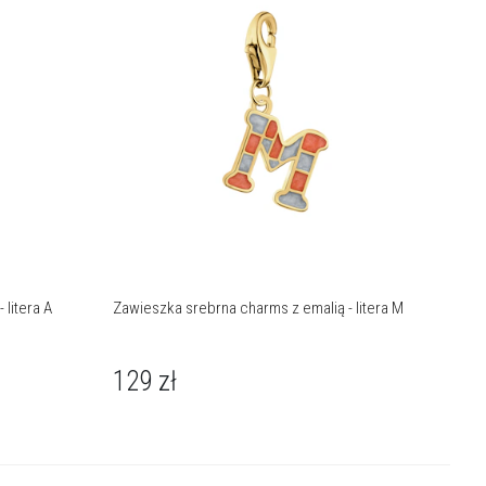
 litera A
Zawieszka srebrna charms z emalią - litera M
129
zł