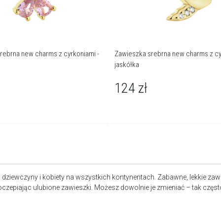
rebrna new charms z cyrkoniami -
Zawieszka srebrna new charms z cy
jaskółka
124
zł
ą dziewczyny i kobiety na wszystkich kontynentach. Zabawne, lekkie z
epiając ulubione zawieszki. Możesz dowolnie je zmieniać – tak często, j