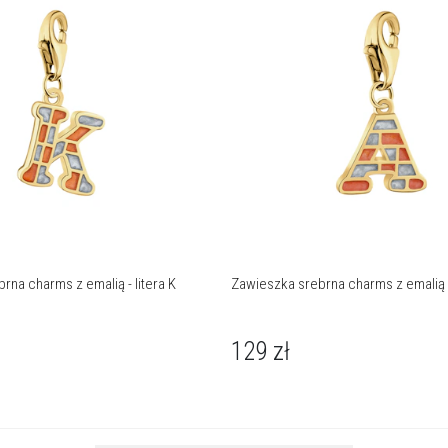
rna charms z emalią - litera K
Zawieszka srebrna charms z emalią -
129
zł