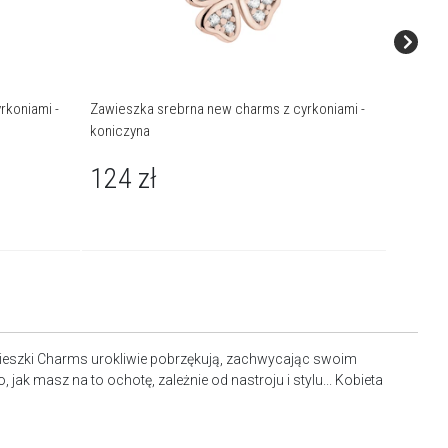
rkoniami -
Zawieszka srebrna new charms z cyrkoniami -
Zawieszk
koniczyna
żaba
124
zł
119
awieszki Charms urokliwie pobrzękują, zachwycając swoim
ak masz na to ochotę, zależnie od nastroju i stylu... Kobieta