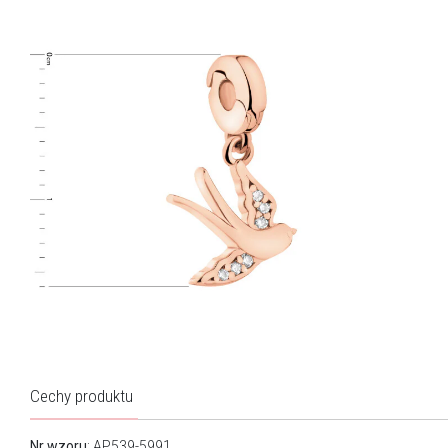
Cechy produktu
Nr wzoru
: AP539-5991