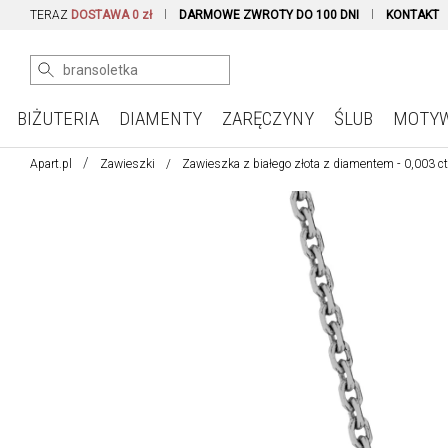
TERAZ
DOSTAWA 0 zł
DARMOWE ZWROTY DO 100 DNI
KONTAKT
BIŻUTERIA
DIAMENTY
ZARĘCZYNY
ŚLUB
MOTY
Apart.pl
Zawieszki
Zawieszka z białego złota z diamentem - 0,003 ct