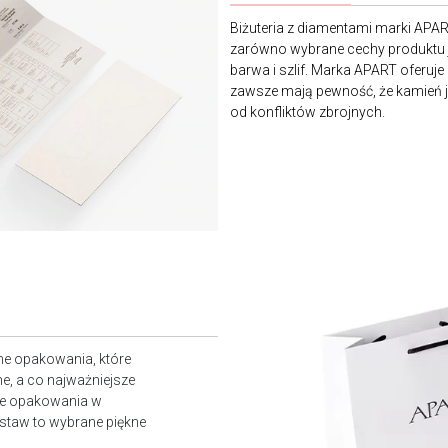
Biżuteria z diamentami marki APA
zarówno wybrane cechy produktu j
barwa i szlif. Marka APART oferuje
zawsze mają pewność, że kamień je
od konfliktów zbrojnych.
ne opakowania, które
e, a co najważniejsze
owe opakowania w
staw to wybrane piękne