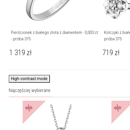
Pierścionek z białego złota z diamentem - 0,003 ct
Kolczyki z biał
- próba 375
próba 375
1 319
zł
719
zł
High-contrast mode
Najczęściej wybierane
%
%