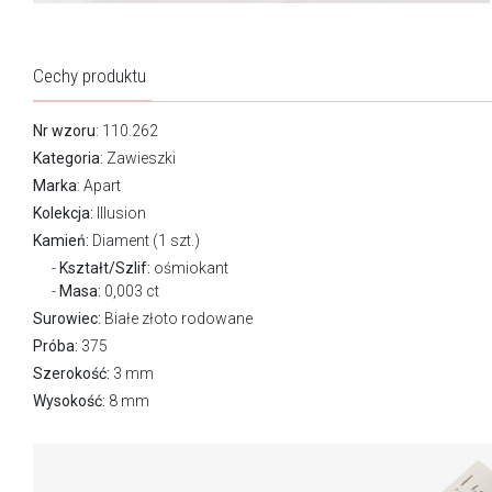
Cechy produktu
Nr wzoru
: 110.262
Kategoria
:
Zawieszki
Marka
:
Apart
Kolekcja:
Illusion
Kamień:
Diament (1 szt.)
Kształt/Szlif:
ośmiokant
Masa:
0,003 ct
Surowiec:
Białe złoto rodowane
Próba:
375
Szerokość:
3 mm
Wysokość:
8 mm