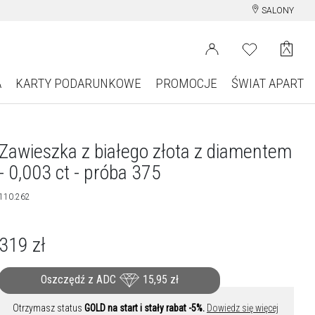
SALONY
A
KARTY PODARUNKOWE
PROMOCJE
ŚWIAT APART
Zawieszka z białego złota z diamentem
- 0,003 ct - próba 375
110.262
319
zł
Oszczędź z ADC
15,95
zł
Otrzymasz status
GOLD na start i stały rabat -5%.
Dowiedz się więcej