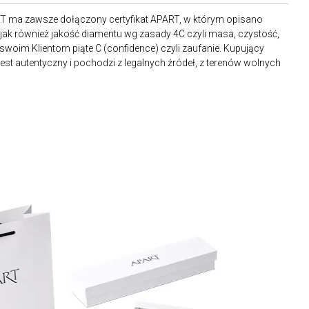
RT ma zawsze dołączony certyfikat APART, w którym opisano
ak również jakość diamentu wg zasady 4C czyli masa, czystość,
 swoim Klientom piąte C (confidence) czyli zaufanie. Kupujący
st autentyczny i pochodzi z legalnych źródeł, z terenów wolnych