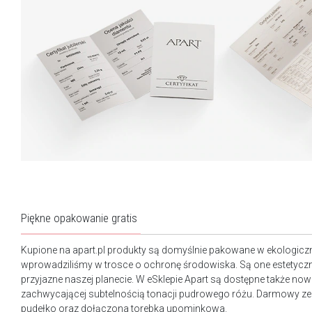
Piękne opakowanie gratis
Kupione na apart.pl produkty są domyślnie pakowane w ekologicz
wprowadziliśmy w trosce o ochronę środowiska. Są one estetyczn
przyjazne naszej planecie. W eSklepie Apart są dostępne także n
zachwycającej subtelnością tonacji pudrowego różu. Darmowy ze
pudełko oraz dołączona torebka upominkowa.