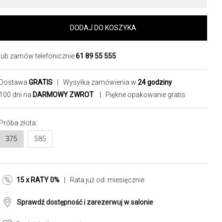
DODAJ DO KOSZYKA
lub zamów telefonicznie
61 89 55 555
Dostawa
GRATIS
| Wysyłka zamówienia w
24 godziny
100 dni na
DARMOWY ZWROT
| Piękne opakowanie gratis
Próba złota:
375
585
15 x RATY 0%
| Rata już od:
miesięcznie
Sprawdź dostępność i zarezerwuj w salonie