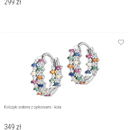
299
zł
Kolczyki srebrne z cyrkoniami - koła
349
zł