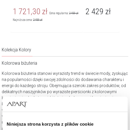
1 721,30
zł
2 429
zł
Cena regularna:
2 459
zł
Najniższa cena:
2 459
zł
Kolekcja Kolory
Kolorowa biżuteria
Kolorowa biżuteria stanowi wyrazisty trend w świecie mody, zyskując
na popularności dzięki swojej zdolności do dodawania charakteru i
energii do każdego stroju. Obejmująca szeroki zakres produktów, od
delikatnych naszyjników po wyraziste pierścionki z kolorowymi
kamieniami szlachetnymi, biżuteria z kolorowymi kamieniami czy
barwną emalią oferuje nieograniczone możliwości personalizacji i
wyrażania osobowości. W erze, gdzie indywidualizm i osobiste
wyróżnienie się są cenione, kolorowe akcenty w biżuterii pozwalają
na unikalne przedstawienie siebie.
Niniejsza strona korzysta z plików cookie
Kolekcja kolory w Apart