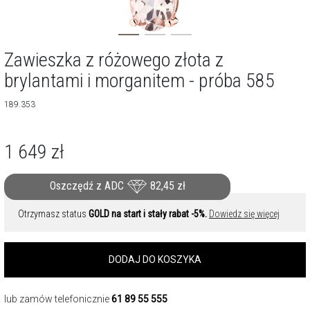
Zawieszka z różowego złota z
brylantami i morganitem - próba 585
189.353
1 649
zł
Oszczędź z ADC
82,45
zł
Otrzymasz status
GOLD na start i stały rabat -5%.
Dowiedz się więcej
DODAJ DO KOSZYKA
lub zamów telefonicznie
61 89 55 555