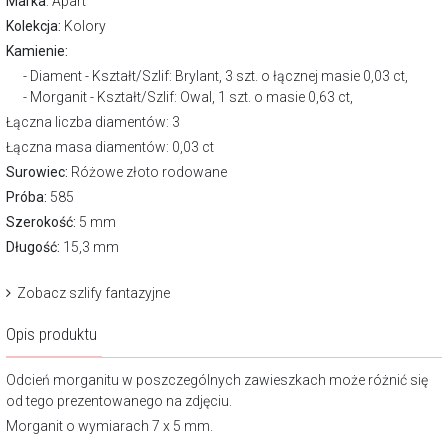
Marka
:
Apart
Kolekcja:
Kolory
Kamienie:
Diament - Kształt/Szlif: Brylant, 3 szt. o łącznej masie 0,03 ct,
Morganit - Kształt/Szlif: Owal, 1 szt. o masie 0,63 ct,
Łączna liczba diamentów: 3
Łączna masa diamentów: 0,03 ct
Surowiec:
Różowe złoto rodowane
Próba:
585
Szerokość:
5 mm
Długość:
15,3 mm
Zobacz szlify fantazyjne
Opis produktu
Odcień morganitu w poszczególnych zawieszkach może różnić się
od tego prezentowanego na zdjęciu.
Morganit o wymiarach 7 x 5 mm.