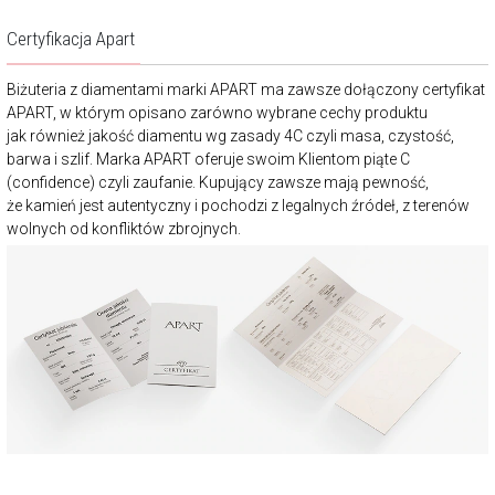
Certyfikacja Apart
Biżuteria z diamentami marki APART ma zawsze dołączony certyfikat
APART, w którym opisano zarówno wybrane cechy produktu
jak również jakość diamentu wg zasady 4C czyli masa, czystość,
barwa i szlif. Marka APART oferuje swoim Klientom piąte C
(confidence) czyli zaufanie. Kupujący zawsze mają pewność,
że kamień jest autentyczny i pochodzi z legalnych źródeł, z terenów
wolnych od konfliktów zbrojnych.