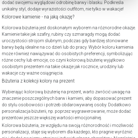
dodać swojemu wyglądowi odrobinę barwy i blasku. Podkreśla
unikalny styl, dodaje wyrazistości outfitom, nie tylko w wakacje!
Kolorowe kamienie - na jaką okazję?
Kolorowa biżuteria jest doskonałym wyborem na różnorodne okazje.
Kamienie takie jak szafiry, rubiny czy szmaragdy mogą dodać
uroczystości strojom ślubnym, podczas gdy bardziej stonowane
barwy będą idealne na co dzień lub do pracy. Wybór koloru kamienia
może również nawiązywać do osobistych preferencji, symbolizując
różne cechy lub emocje, co czyni kolorową biżuterię wyjątkowo
osobistym prezentem na takie okazje jak rocznice, urodziny lub
wakacje czy ważne osiągnięcia.
Biżuteria z kolekcji kolory na prezent
Wybierając kolorową biżuterię na prezent, warto zwrócić uwagę na
znaczenie poszczególnych barw i kamieni, aby dopasować prezent
do stylu osobowości i potrzeb obdarowywanej osoby. Dodatkowo
personalizacja biżuterii, np. poprzez wygrawerowanie, może dodać
prezentowi jeszcze większej wartości emocjonalnej.
Kolorowa biżuteria, ze względu na swoją różnorodność i możliwość
personalizacji, staje się wyborem dla każdego, kto pragnie wyróżnić