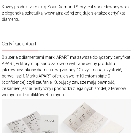
Każdy produkt z kolekcji Your Diamond Story jest sprzedawany wraz
z elegancką szkatułką, wewnątrz której znajduje się także certyfikat
diamentu.
Certyfikacja Apart
Biżuteria z diamentami marki APART ma zawsze dołączony certyfikat
APART, w którym opisano zarówno wybrane cechy produktu
jak również jakość diamentu wg zasady 4C czyli masa, czystość,
barwa i szlif. Marka APART oferuje swoim Klientom piąte C
(confidence) czyli zaufanie. Kupujący zawsze mają pewność,
że kamień jest autentyczny i pochodzi z legalnych źródeł, z terenów
wolnych od konfliktów zbrojnych.