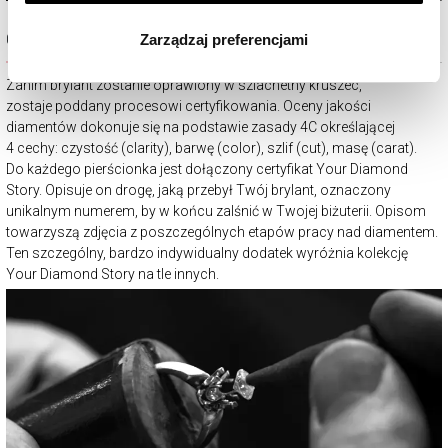
wszystkich rodzajów plików cookie, z których
Ocena jakości
Zarządzaj preferencjami
korzystamy. Możesz również wybrać jaki rodzaj plików
cookie zainstalujemy na Twoim urządzeniu, klikając
Zanim brylant zostanie oprawiony w szlachetny kruszec,
Zarządzaj preferencjami
. W każdej chwili możesz
zostaje poddany procesowi certyfikowania. Oceny jakości
dokonać zmiany wybranych przez Ciebie plików cookie.
diamentów dokonuje się na podstawie zasady 4C określającej
4 cechy: czystość (clarity), barwę (color), szlif (cut), masę (carat).
Do każdego pierścionka jest dołączony certyfikat Your Diamond
Story. Opisuje on drogę, jaką przebył Twój brylant, oznaczony
unikalnym numerem, by w końcu zalśnić w Twojej biżuterii. Opisom
towarzyszą zdjęcia z poszczególnych etapów pracy nad diamentem.
Ten szczególny, bardzo indywidualny dodatek wyróżnia kolekcję
Your Diamond Story na tle innych.