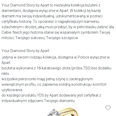
Your Diamond Story by Apart to niezwykła kolekcja biżuterii z
diamentami, dostępna wyłącznie w Apart. W kolekcji tej każdy
diament ma swoją indywidualną, udokumentowaną w postaci
certyfikatu historię. To opowieść o najpiękniejszym kamieniu
szlachetnym i drodze, jaką musi przebyć, by w pełni blasku zalśnić dla
Ciebie. Niech jego historia stanie się wspaniałym symbolem Twojej
miłości, Twojego sukcesu, Twojego szczęścia.
Your Diamond Story by Apart:
jedyna w swoim rodzaju kolekcja, dostępna w Polsce wyłącznie w
Apart
biżuteria wykonana z 18-karatowego złota (próba 750) bez dodatku
niklu
wszystkie pierścionki mają pełną szynę o zaokrąglonym
wewnętrznym profilu, co zapewnia solidną konstrukcję i komfort
użytkowania
do każdego produktu YDS by Apart dodawany jest certyfikat z
indywidualnymi zdjęciami Twojego diamentu