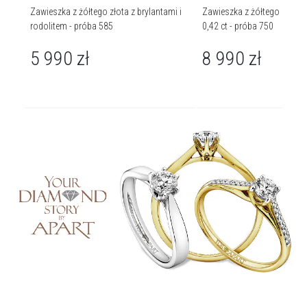
i -
Zawieszka z żółtego złota z brylantami i
Zawieszka z żółtego złota z
rodolitem - próba 585
0,42 ct - próba 750
5 990
zł
8 990
zł