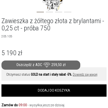
Zawieszka z żółtego złota z brylantami -
0,25 ct - próba 750
205.105
5 190
zł
Oszczędź z ADC
259,50
zł
Otrzymasz status
GOLD na start i stały rabat -5%.
Dowiedz się więcej
DODAJ DO KOSZYKA
Zamów do
09:00
- wysyłka jeszcze dzisiaj