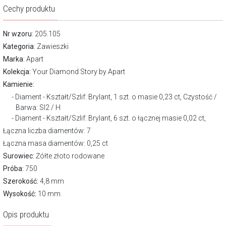
Cechy produktu
Nr wzoru
: 205.105
Kategoria
:
Zawieszki
Marka
:
Apart
Kolekcja:
Your Diamond Story by Apart
Kamienie:
Diament - Kształt/Szlif: Brylant, 1 szt. o masie 0,23 ct, Czystość /
Barwa: SI2 / H
Diament - Kształt/Szlif: Brylant, 6 szt. o łącznej masie 0,02 ct,
Łączna liczba diamentów: 7
Łączna masa diamentów: 0,25 ct
Surowiec:
Żółte złoto rodowane
Próba:
750
Szerokość:
4,8 mm
Wysokość:
10 mm
Opis produktu