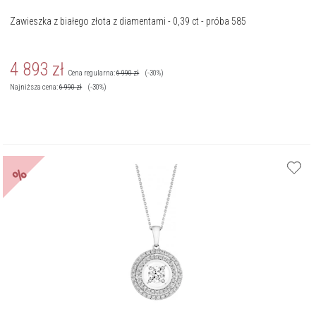
Zawieszka z białego złota z diamentami - 0,39 ct - próba 585
4 893
zł
Cena regularna:
6 990
zł
(-30%)
Najniższa cena:
6 990
zł
(-30%)
%