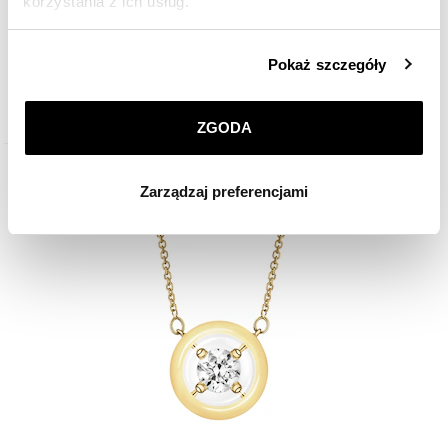
korzystania z ich usług.
Kolczyki z żółtego złota z brylantami - koła - 0,16 ct - próba 585
Szczegółowe informacje o zasadach wykorzystania
Pokaż szczegóły
przez nas plików cookie znajdziesz w
Polityce
2 793
zł
Cena regularna:
3 990
zł
(-30%)
prywatności
.
Najniższa cena:
3 990
zł
(-30%)
ZGODA
Klikając
ZGODA
wyrażasz zgodę na zainstalowanie
wszystkich rodzajów plików cookie, z których
Zarządzaj preferencjami
korzystamy. Możesz również wybrać jaki rodzaj plików
cookie zainstalujemy na Twoim urządzeniu, klikając
Zarządzaj preferencjami
. W każdej chwili możesz
dokonać zmiany wybranych przez Ciebie plików cookie.