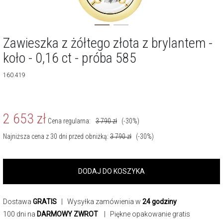
Zawieszka z żółtego złota z brylantem -
koło - 0,16 ct - próba 585
160.419
2 653
zł
Cena regularna:
3 790
zł
(-30%)
Najniższa cena z 30 dni przed obniżką:
3 790
zł
(-30%)
DODAJ DO KOSZYKA
Dostawa
GRATIS
| Wysyłka zamówienia w
24 godziny
100 dni na
DARMOWY ZWROT
| Piękne opakowanie gratis