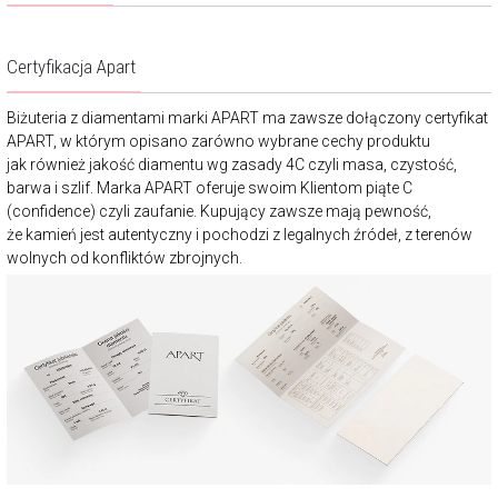
Certyfikacja Apart
Biżuteria z diamentami marki APART ma zawsze dołączony certyfikat
APART, w którym opisano zarówno wybrane cechy produktu
jak również jakość diamentu wg zasady 4C czyli masa, czystość,
barwa i szlif. Marka APART oferuje swoim Klientom piąte C
(confidence) czyli zaufanie. Kupujący zawsze mają pewność,
że kamień jest autentyczny i pochodzi z legalnych źródeł, z terenów
wolnych od konfliktów zbrojnych.