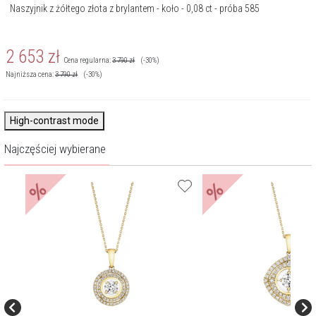
Naszyjnik z żółtego złota z brylantem - koło - 0,08 ct - próba 585
2 653
zł
Cena regularna:
3 790
zł
(-30%)
Najniższa cena:
3 790
zł
(-30%)
High-contrast mode
Najczęściej wybierane
%
%