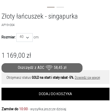
Złoty łańcuszek - singapurka
AP19-004
40
Rozmiar:
cm
1 169,00
zł
Oszczędź z ADC
58,45
zł
Otrzymasz status
GOLD na start i stały rabat -5%.
Dowiedz się więcej
DODAJ DO KOSZYKA
Zamów do
10:00
- wysyłka jeszcze dzisiaj