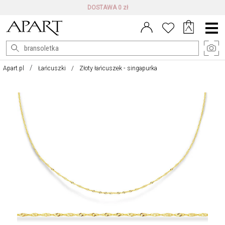
DARMOWE ZWROTY DO 100 DNI
Menu
główne
Apart.pl
Łańcuszki
Złoty łańcuszek - singapurka