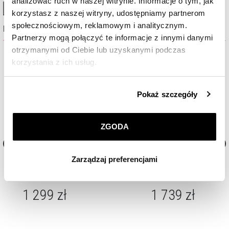
analizować ruch w naszej witrynie. Informacje o tym, jak
High-contrast mode
korzystasz z naszej witryny, udostępniamy partnerom
społecznościowym, reklamowym i analitycznym.
Najczęściej wybierane
Partnerzy mogą połączyć te informacje z innymi danymi
otrzymanymi od Ciebie lub uzyskanymi podczas
korzystania z ich usług.
Szczegółowe informacje o zasadach wykorzystania
Pokaż szczegóły
przez nas plików cookie znajdziesz w
Polityce
prywatności
.
ZGODA
Klikając
ZGODA
wyrażasz zgodę na zainstalowanie
wszystkich rodzajów plików cookie, z których
Zarządzaj preferencjami
korzystamy. Możesz również wybrać jaki rodzaj plików
Złoty łańcuszek - singapurka
Złoty łańcuszek - singapurk
cookie zainstalujemy na Twoim urządzeniu, klikając
Zarządzaj preferencjami
. W każdej chwili możesz
1 299
zł
1 739
zł
dokonać zmiany wybranych przez Ciebie plików cookie.