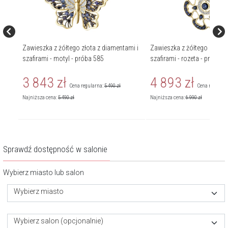
mi -
Zawieszka z żółtego złota z diamentami i
Zawieszka z żółtego złota 
szafirami - motyl - próba 585
szafirami - rozeta - próba 5
3 843
zł
4 893
zł
Cena regularna:
5 490
zł
Cena regularn
Najniższa cena:
5 490
zł
Najniższa cena:
6 990
zł
Sprawdź dostępność w salonie
Wybierz miasto lub salon
Wybierz miasto
Wybierz salon (opcjonalnie)