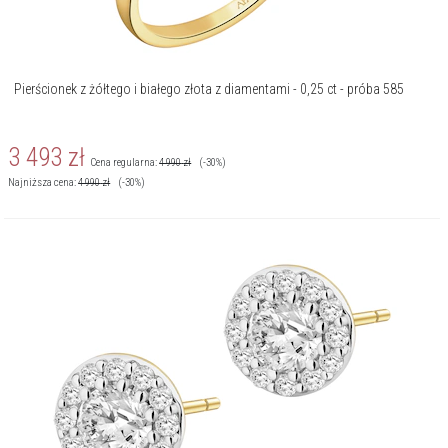
Pierścionek z żółtego i białego złota z diamentami - 0,25 ct - próba 585
3 493
zł
Cena regularna:
4 990
zł
(-30%)
Najniższa cena:
4 990
zł
(-30%)