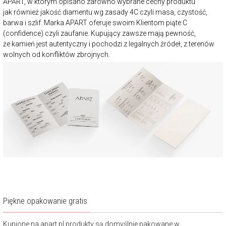
APART, w którym opisano zarówno wybrane cechy produktu
jak również jakość diamentu wg zasady 4C czyli masa, czystość,
barwa i szlif. Marka APART oferuje swoim Klientom piąte C
(confidence) czyli zaufanie. Kupujący zawsze mają pewność,
że kamień jest autentyczny i pochodzi z legalnych źródeł, z terenów
wolnych od konfliktów zbrojnych.
Piękne opakowanie gratis
Kupione na apart.pl produkty są domyślnie pakowane w