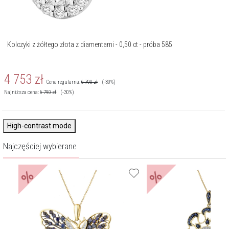
Kolczyki z żółtego złota z diamentami - 0,50 ct - próba 585
4 753
zł
Cena regularna:
6 790
zł
(-30%)
Najniższa cena:
6 790
zł
(-30%)
High-contrast mode
Najczęściej wybierane
%
%