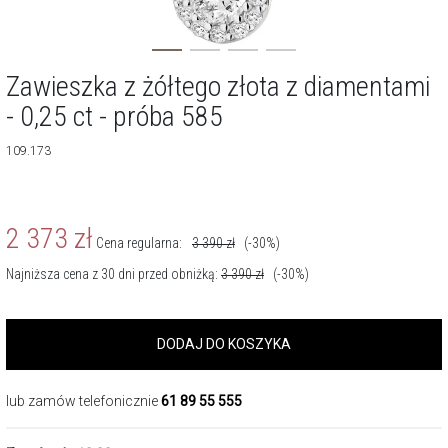
Zawieszka z żółtego złota z diamentami
- 0,25 ct - próba 585
109.173
2 373
zł
Cena regularna:
3 390
zł
(-30%)
Najniższa cena z 30 dni przed obniżką:
3 390
zł
(-30%)
DODAJ DO KOSZYKA
lub zamów telefonicznie
61 89 55 555