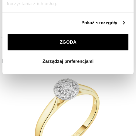
korzystania z ich usług.
1 739
zł
Szczegółowe informacje o zasadach wykorzystania
Pokaż szczegóły
przez nas plików cookie znajdziesz w
Polityce
prywatności
.
ZGODA
Klikając
ZGODA
wyrażasz zgodę na zainstalowanie
Pokaż wszystkie łańcuszki złote
wszystkich rodzajów plików cookie, z których
Produkty do kompletu
Zarządzaj preferencjami
korzystamy. Możesz również wybrać jaki rodzaj plików
cookie zainstalujemy na Twoim urządzeniu, klikając
Zarządzaj preferencjami
. W każdej chwili możesz
dokonać zmiany wybranych przez Ciebie plików cookie.