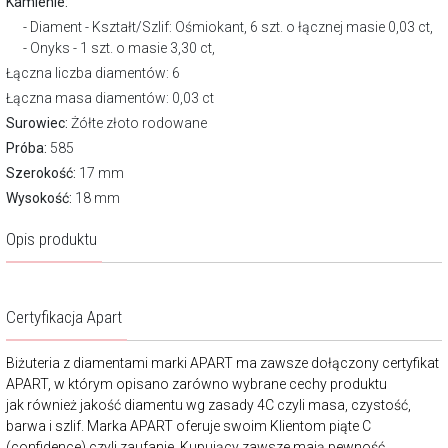
Kamienie:
Diament - Kształt/Szlif: Ośmiokant, 6 szt. o łącznej masie 0,03 ct,
Onyks - 1 szt. o masie 3,30 ct,
Łączna liczba diamentów: 6
Łączna masa diamentów: 0,03 ct
Surowiec:
Żółte złoto rodowane
Próba:
585
Szerokość:
17 mm
Wysokość:
18 mm
Opis produktu
Certyfikacja Apart
Biżuteria z diamentami marki APART ma zawsze dołączony certyfikat
APART, w którym opisano zarówno wybrane cechy produktu
jak również jakość diamentu wg zasady 4C czyli masa, czystość,
barwa i szlif. Marka APART oferuje swoim Klientom piąte C
(confidence) czyli zaufanie. Kupujący zawsze mają pewność,