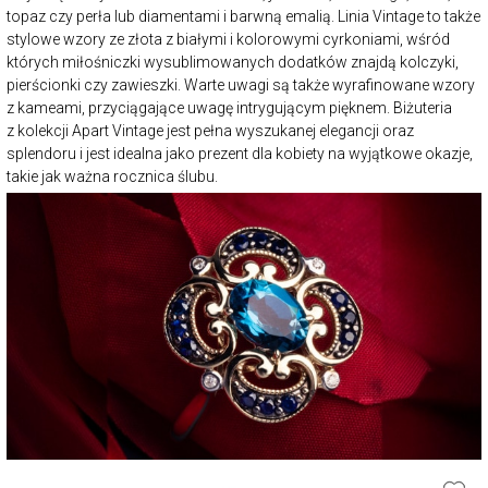
topaz czy perła lub diamentami i barwną emalią. Linia Vintage to także
stylowe wzory ze złota z białymi i kolorowymi cyrkoniami, wśród
których miłośniczki wysublimowanych dodatków znajdą kolczyki,
pierścionki czy zawieszki. Warte uwagi są także wyrafinowane wzory
z kameami, przyciągające uwagę intrygującym pięknem. Biżuteria
z kolekcji Apart Vintage jest pełna wyszukanej elegancji oraz
splendoru i jest idealna jako prezent dla kobiety na wyjątkowe okazje,
takie jak ważna rocznica ślubu.