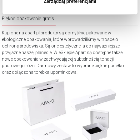
Zarządzaj preferencjami
korzystamy. Możesz również wybrać jaki rodzaj plików
cookie zainstalujemy na Twoim urządzeniu, klikając
Zarządzaj preferencjami
. W każdej chwili możesz
Piękne opakowanie gratis
dokonać zmiany wybranych przez Ciebie plików cookie.
Kupione na apart.pl produkty są domyślnie pakowane w
ekologiczne opakowania, które wprowadziliśmy w trosce o
ochronę środowiska. Są one estetyczne, a co najważniejsze
przyjazne naszej planecie. W eSklepie Apart są dostępne także
nowe opakowania w zachwycającej subtelnością tonacji
pudrowego różu. Darmowy zestaw to wybrane piękne pudełko
oraz dołączona torebka upominkowa.