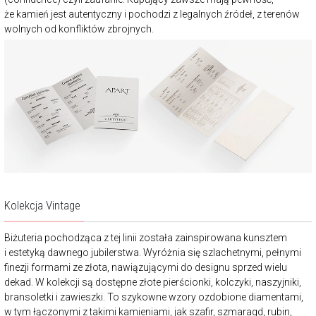
że kamień jest autentyczny i pochodzi z legalnych źródeł, z terenów
wolnych od konfliktów zbrojnych.
Kolekcja Vintage
Biżuteria pochodząca z tej linii została zainspirowana kunsztem
i estetyką dawnego jubilerstwa. Wyróżnia się szlachetnymi, pełnymi
finezji formami ze złota, nawiązującymi do designu sprzed wielu
dekad. W kolekcji są dostępne złote pierścionki, kolczyki, naszyjniki,
bransoletki i zawieszki. To szykowne wzory ozdobione diamentami,
w tym łączonymi z takimi kamieniami, jak szafir, szmaragd, rubin,