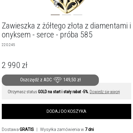
Zawieszka z żółtego złota z diamentami i
onyksem - serce - próba 585
220.245
2 990
zł
Oszczędź z ADC
149,50
zł
Otrzymasz status
GOLD na start i stały rabat -5%.
Dowiedz się więcej
DODAJ DO KOSZYKA
Dostawa
GRATIS
| Wysyłka zamówienia w
7 dni