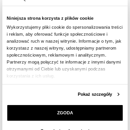
Niniejsza strona korzysta z plików cookie
Wykorzystujemy pliki cookie do spersonalizowania treści
i reklam, aby oferować funkcje społecznościowe i
analizować ruch w naszej witrynie. Informacje o tym, jak
korzystasz z naszej witryny, udostępniamy partnerom
Kolczyki z żółtego złota z czarnymi brylantami i tanzanitami - próba 585
społecznościowym, reklamowym i analitycznym.
Partnerzy mogą połączyć te informacje z innymi danymi
3 659
zł
otrzymanymi od Ciebie lub uzyskanymi podczas
korzystania z ich usług.
Szczegółowe informacje o zasadach wykorzystania
Pokaż szczegóły
przez nas plików cookie znajdziesz w
Polityce
prywatności
.
ZOBACZ CAŁĄ KOLEKCJĘ VINTAGE
ZGODA
Klikając
ZGODA
wyrażasz zgodę na zainstalowanie
wszystkich rodzajów plików cookie, z których