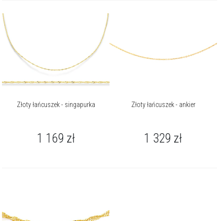
Złoty łańcuszek - singapurka
Złoty łańcuszek - ankier
1 169
zł
1 329
zł