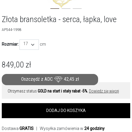
Złota bransoletka - serca, łapka, love
AP544-1998
17
Rozmiar:
cm
849,00
zł
Oszczędź z ADC
42,45
zł
Otrzymasz status
GOLD na start i stały rabat -5%.
Dowiedz się więcej
DODAJ DO KOSZYKA
Dostawa
GRATIS
| Wysyłka zamówienia w
24 godziny