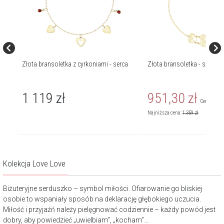
Złota bransoletka z cyrkoniami - serca
Złota bransoletka - serca
1 119
zł
951,30
zł
Cena regul
Najniższa cena:
1 359
zł
Kolekcja Love Love
Biżuteryjne serduszko – symbol miłości. Ofiarowanie go bliskiej
osobie to wspaniały sposób na deklarację głębokiego uczucia.
Miłość i przyjaźń należy pielęgnować codziennie – każdy powód jest
dobry, aby powiedzieć „uwielbiam”, „kocham”…