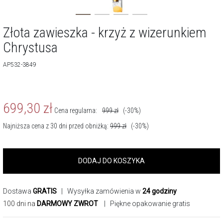
Złota zawieszka - krzyż z wizerunkiem
Chrystusa
AP532-3849
699,30
zł
Cena regularna:
999
zł
(-30%)
Najniższa cena z 30 dni przed obniżką:
999
zł
(-30%)
DODAJ DO KOSZYKA
Dostawa
GRATIS
| Wysyłka zamówienia w
24 godziny
100 dni na
DARMOWY ZWROT
| Piękne opakowanie gratis