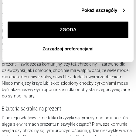
aniołkami
, których rolą będzie strzec malucha.
Szczegółowe informacje o zasadach wykorzystania
Pokaż szczegóły
przez nas plików cookie znajdziesz w
Polityce
Zawieszka krzyżyk
prywatności
.
Symbol krzyża silnie związany jest z wiarą. Niemniej w świecie
ZGODA
biżuterii możliwe jest pewne odstępstwo od klasycznego wzoru na
Klikając
ZGODA
wyrażasz zgodę na zainstalowanie
rzecz zdobienia. Dlatego
krzyżyk będący zawieszką
, pamiątką ważnej
wszystkich rodzajów plików cookie, z których
uroczystości religijnej, nie musi być już chowany. Przeciwnie. Ma
Zarządzaj preferencjami
korzystamy. Możesz również wybrać jaki rodzaj plików
szansę być przepiękną ozdobą noszoną z dumą i przyjemnością.
cookie zainstalujemy na Twoim urządzeniu, klikając
Zawieszka krzyżyk na łańcuszku jest bardzo często wybierany na
Zarządzaj preferencjami
. W każdej chwili możesz
prezent – zwłaszcza komunijny, czy też chrzcielny – zarówno dla
dziewczynki, jak i chłopca, choć nie ma wątpliwości, że wiele modeli
dokonać zmiany wybranych przez Ciebie plików cookie.
ma
charakter uniwersalny
, nawet te z dodatkowymi zdobieniami.
Nieco mniejszy krzyż lub lekko
zdobiony choćby cyrkoniami
może
być także niezwykłym upominkiem dla osoby starszej, przywiązanej
do symboli wiary.
Biżuteria sakralna na prezent
Dlaczego właściwie medaliki i krzyżyki są tymi symbolami, po które
sięga się w ramach prezentu niezwykle często?
Pierwsza komunia
święta
czy chrzciny są tymi uroczystościami, gdzie niezwykle ważna