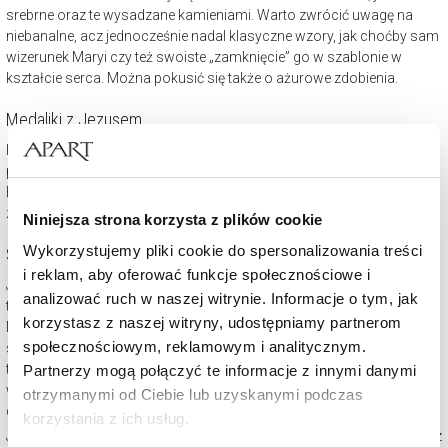
srebrne oraz te wysadzane kamieniami. Warto zwrócić uwagę na
niebanalne, acz jednocześnie nadal klasyczne wzory, jak choćby sam
wizerunek Maryi czy też swoiste „zamknięcie” go w szablonie w
kształcie serca. Można pokusić się także o ażurowe zdobienia.
Medaliki z Jezusem
Równie ważnym i prezentowanym szeroko motywem są medaliki z
postacią Jezusa, które dodatkowo można opatrzyć grawerunkiem.
Będą z pewnością niezwykłym upominkiem. Podobnie jak srebrna
zawieszka z wizerunkiem świętego Krzysztofa, patrona kierowców.
Niniejsza strona korzysta z plików cookie
Wykorzystujemy pliki cookie do spersonalizowania treści
Szkaplerze
i reklam, aby oferować funkcje społecznościowe i
Jubiler Apart przygotował także szeroki wybór szkaplerzy. Szkaplerz
analizować ruch w naszej witrynie. Informacje o tym, jak
to dosłownie wierzchnia część habitu w niektórych zakonach.
korzystasz z naszej witryny, udostępniamy partnerom
Medalik szkaplerz, czy inaczej medalik szkaplerzny ma za zadanie
społecznościowym, reklamowym i analitycznym.
symbolizować te same wartości duchowe. Charakterystyczna dla
tego modelu biżuterii jest dwustronność. Na jego awersie znajduje się
Partnerzy mogą połączyć te informacje z innymi danymi
wizerunek Jezusa z Najświętszym Sercem, z kolei na rewersie
otrzymanymi od Ciebie lub uzyskanymi podczas
dowolny wizerunek Matki Bożej.
korzystania z ich usług.
Jeśli szukamy prezentu dla młodszych dzieci, sprawdzą się
medaliki z