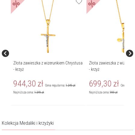
%
%
tusa
Złota zawieszka z wizerunkiem Chrystusa
Złota zawieszka z wizerunk
- krzyż
- krzyż
944,30
zł
699,30
zł
Cena regularna:
1 349
zł
Cena regul
Najniższa cena:
1 349
zł
Najniższa cena:
999
zł
Kolekcja Medaliki i krzyżyki