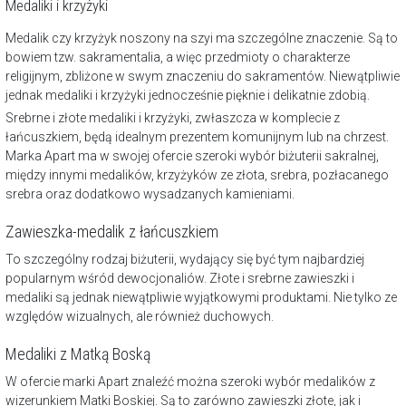
Medaliki i krzyżyki
Medalik czy krzyżyk noszony na szyi ma szczególne znaczenie. Są to
bowiem tzw. sakramentalia, a więc przedmioty o charakterze
religijnym, zbliżone w swym znaczeniu do sakramentów. Niewątpliwie
jednak medaliki i krzyżyki jednocześnie pięknie i delikatnie zdobią.
Srebrne i złote medaliki i krzyżyki, zwłaszcza w komplecie z
łańcuszkiem, będą idealnym prezentem komunijnym lub na chrzest.
Marka Apart ma w swojej ofercie szeroki wybór biżuterii sakralnej,
między innymi medalików, krzyżyków ze złota, srebra, pozłacanego
srebra oraz dodatkowo wysadzanych kamieniami.
Zawieszka-medalik z łańcuszkiem
To szczególny rodzaj biżuterii, wydający się być tym najbardziej
popularnym wśród dewocjonaliów. Złote i srebrne zawieszki i
medaliki są jednak niewątpliwie wyjątkowymi produktami. Nie tylko ze
względów wizualnych, ale również duchowych.
Medaliki z Matką Boską
W ofercie marki Apart znaleźć można szeroki wybór medalików z
wizerunkiem Matki Boskiej. Są to zarówno zawieszki złote, jak i