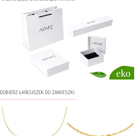
DOBIERZ ŁAŃCUSZEK DO ZAWIESZKI