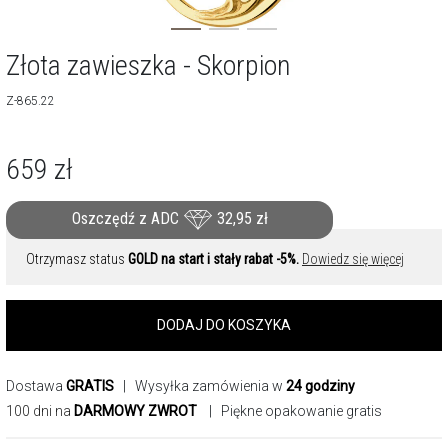
Złota zawieszka - Skorpion
Z-865.22
659
zł
Oszczędź z ADC
32,95
zł
Otrzymasz status
GOLD na start i stały rabat -5%.
Dowiedz się więcej
DODAJ DO KOSZYKA
Dostawa
GRATIS
| Wysyłka zamówienia w
24 godziny
100 dni na
DARMOWY ZWROT
| Piękne opakowanie gratis