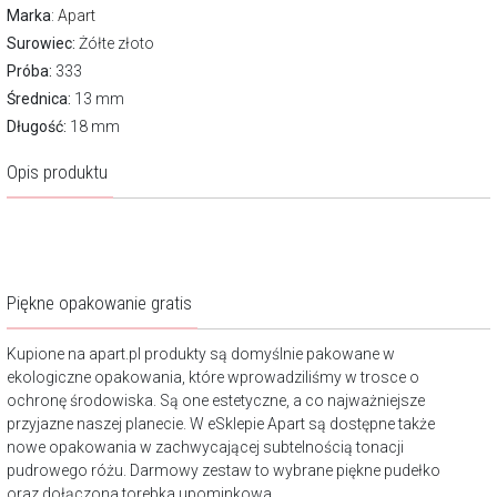
Marka
:
Apart
Surowiec:
Żółte złoto
Próba:
333
Średnica:
13 mm
Długość:
18 mm
Opis produktu
Piękne opakowanie gratis
Kupione na apart.pl produkty są domyślnie pakowane w
ekologiczne opakowania, które wprowadziliśmy w trosce o
ochronę środowiska. Są one estetyczne, a co najważniejsze
przyjazne naszej planecie. W eSklepie Apart są dostępne także
nowe opakowania w zachwycającej subtelnością tonacji
pudrowego różu. Darmowy zestaw to wybrane piękne pudełko
oraz dołączona torebka upominkowa.