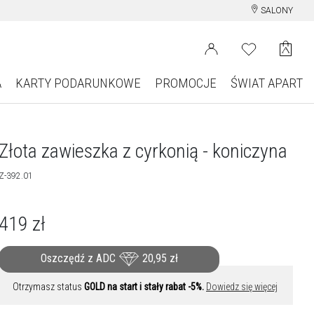
SALONY
A
KARTY PODARUNKOWE
PROMOCJE
ŚWIAT APART
Złota zawieszka z cyrkonią - koniczyna
Z-392.01
419
zł
Oszczędź z ADC
20,95
zł
Otrzymasz status
GOLD na start i stały rabat -5%.
Dowiedz się więcej