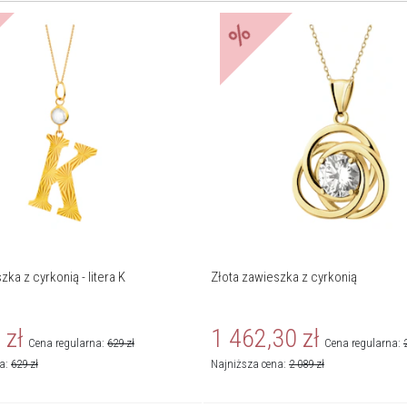
%
zka z cyrkonią - litera K
Złota zawieszka z cyrkonią
0
zł
1 462,30
zł
Cena regularna:
629
zł
Cena regularna:
na:
629
zł
Najniższa cena:
2 089
zł