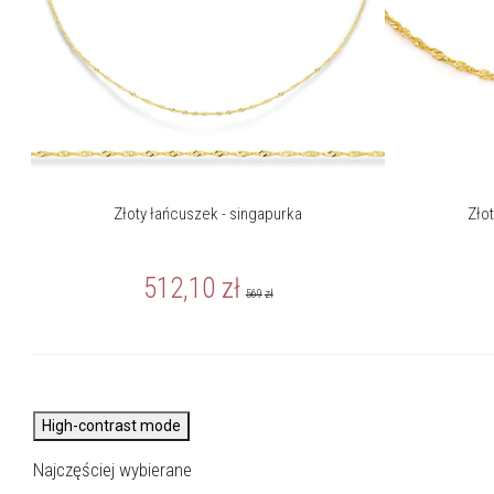
Złoty łańcuszek - singapurka
Zło
512,10
zł
569
zł
High-contrast mode
Najczęściej wybierane