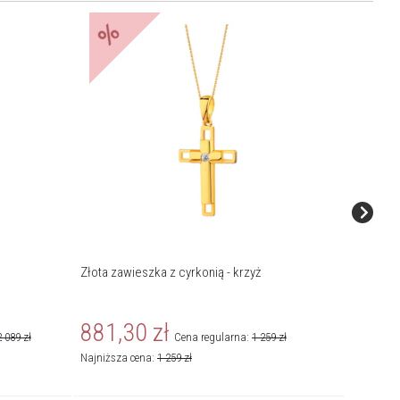
%
%
Złota zawieszka z cyrkonią - krzyż
Złota za
881,30
zł
524,
2 089
zł
Cena regularna:
1 259
zł
Najniższa cena:
1 259
zł
Najniższa