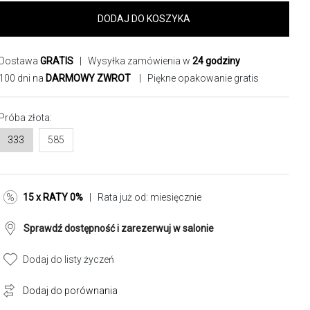
DODAJ DO KOSZYKA
Dostawa
GRATIS
| Wysyłka zamówienia w
24 godziny
100 dni na
DARMOWY ZWROT
| Piękne opakowanie gratis
Próba złota:
333
585
15 x RATY 0%
| Rata już od:
miesięcznie
Sprawdź dostępność i zarezerwuj w salonie
Dodaj do listy życzeń
Dodaj do porównania