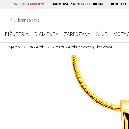
TERAZ
DOSTAWA 0 zł
DARMOWE ZWROTY DO 100 DNI
KONTAKT
BIŻUTERIA
DIAMENTY
ZARĘCZYNY
ŚLUB
MOTY
Apart.pl
Zawieszki
Złota zawieszka z cyrkonią - koniczyna