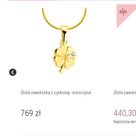
%
Złota zawieszka z cyrkonią - koniczyna
Złota zawies
769
zł
440,3
Najniższa ce