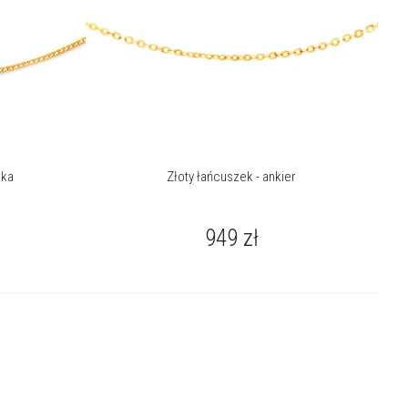
rka
Złoty łańcuszek - ankier
949
zł