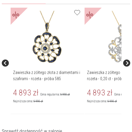
%
%
mi -
Zawieszka z żółtego złota z diamentami i
Zawieszka z żółtego złota 
szafirami - rozeta - próba 585
rozeta - 0,20 ct - próba 585
4 893
zł
4 893
zł
Cena regularna:
6 990
zł
Cena regularn
Najniższa cena:
6 990
zł
Najniższa cena:
6 990
zł
Sprawdź dostępność w salonie