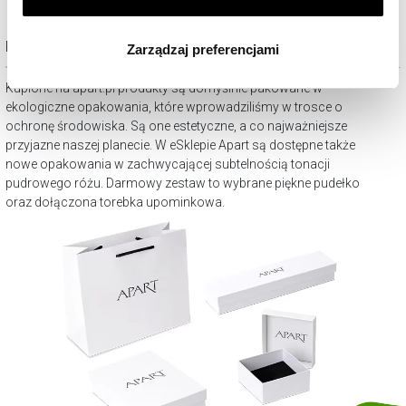
Klikając
ZGODA
wyrażasz zgodę na zainstalowanie
wszystkich rodzajów plików cookie, z których
Piękne opakowanie gratis
Zarządzaj preferencjami
korzystamy. Możesz również wybrać jaki rodzaj plików
cookie zainstalujemy na Twoim urządzeniu, klikając
Kupione na apart.pl produkty są domyślnie pakowane w
Zarządzaj preferencjami
. W każdej chwili możesz
ekologiczne opakowania, które wprowadziliśmy w trosce o
dokonać zmiany wybranych przez Ciebie plików cookie.
ochronę środowiska. Są one estetyczne, a co najważniejsze
przyjazne naszej planecie. W eSklepie Apart są dostępne także
nowe opakowania w zachwycającej subtelnością tonacji
pudrowego różu. Darmowy zestaw to wybrane piękne pudełko
oraz dołączona torebka upominkowa.