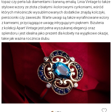
topaz czy perła lub diamentami i barwną emalią. Linia Vintage to także
stylowe wzory ze złota z białymi i kolorowymi cyrkoniami, wśród
których miłośniczki wysublimowanych dodatków znajdą kolczyki,
pierścionki czy zawieszki. Warte uwagi są także wyrafinowane wzory
z kameami, przyciągające uwagę intrygującym pięknem. Biżuteria
z kolekcji Apart Vintage jest pełna wyszukanej elegancji oraz
splendoru i jest idealna jako prezent dla kobiety na wyjątkowe okazje,
takie jak ważna rocznica ślubu.