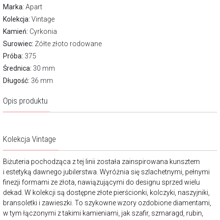
Marka
:
Apart
Kolekcja:
Vintage
Kamień:
Cyrkonia
Surowiec:
Żółte złoto rodowane
Próba:
375
Średnica:
30 mm
Długość:
36 mm
Opis produktu
Kolekcja Vintage
Biżuteria pochodząca z tej linii została zainspirowana kunsztem
i estetyką dawnego jubilerstwa. Wyróżnia się szlachetnymi, pełnymi
finezji formami ze złota, nawiązującymi do designu sprzed wielu
dekad. W kolekcji są dostępne złote pierścionki, kolczyki, naszyjniki,
bransoletki i zawieszki. To szykowne wzory ozdobione diamentami,
w tym łączonymi z takimi kamieniami, jak szafir, szmaragd, rubin,