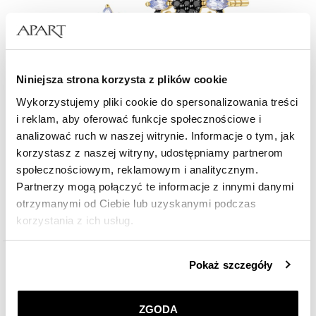
Niniejsza strona korzysta z plików cookie
Wykorzystujemy pliki cookie do spersonalizowania treści
Kolczyki z żółtego złota z czarnymi brylantami i tanzanitami - próba 585
i reklam, aby oferować funkcje społecznościowe i
analizować ruch w naszej witrynie. Informacje o tym, jak
korzystasz z naszej witryny, udostępniamy partnerom
3 659
zł
społecznościowym, reklamowym i analitycznym.
Partnerzy mogą połączyć te informacje z innymi danymi
otrzymanymi od Ciebie lub uzyskanymi podczas
korzystania z ich usług.
Szczegółowe informacje o zasadach wykorzystania
Pokaż szczegóły
ZOBACZ CAŁĄ KOLEKCJĘ VINTAGE
przez nas plików cookie znajdziesz w
Polityce
prywatności
.
ZGODA