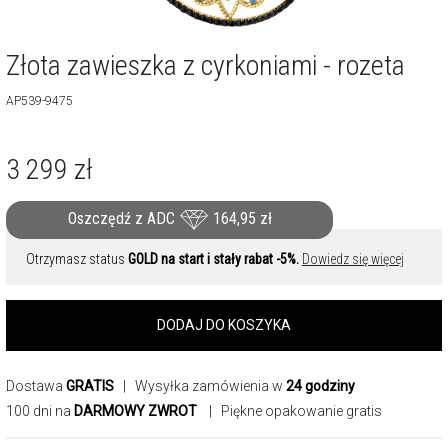
Złota zawieszka z cyrkoniami - rozeta
AP539-9475
3 299
zł
Oszczędź z ADC
164,95
zł
Otrzymasz status
GOLD na start i stały rabat -5%.
Dowiedz się więcej
DODAJ DO KOSZYKA
Dostawa
GRATIS
| Wysyłka zamówienia w
24 godziny
100 dni na
DARMOWY ZWROT
| Piękne opakowanie gratis