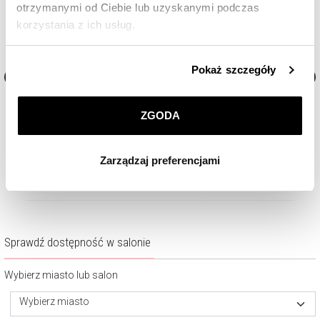
otrzymanymi od Ciebie lub uzyskanymi podczas
korzystania z ich usług.
Szczegółowe informacje o zasadach wykorzystania
Pokaż szczegóły
przez nas plików cookie znajdziesz w
Polityce
prywatności
.
Złote kolczyki z cyrkoniami
Złote kolczyki z kwarcami
ZGODA
Klikając
ZGODA
wyrażasz zgodę na zainstalowanie
3 681,30
zł
3 699
zł
wszystkich rodzajów plików cookie, z których
Cena regularna:
5 259
zł
Zarządzaj preferencjami
korzystamy. Możesz również wybrać jaki rodzaj plików
Najniższa cena:
5 259
zł
cookie zainstalujemy na Twoim urządzeniu, klikając
Zarządzaj preferencjami
. W każdej chwili możesz
dokonać zmiany wybranych przez Ciebie plików cookie.
Sprawdź dostępność w salonie
Wybierz miasto lub salon
Wybierz miasto