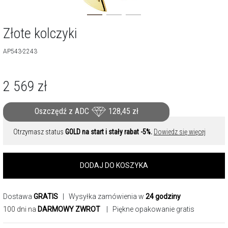
Złote kolczyki
AP543-2243
2 569
zł
Oszczędź z ADC
128,45
zł
Otrzymasz status
GOLD na start i stały rabat -5%.
Dowiedz się więcej
DODAJ DO KOSZYKA
Dostawa
GRATIS
| Wysyłka zamówienia w
24 godziny
100 dni na
DARMOWY ZWROT
| Piękne opakowanie gratis