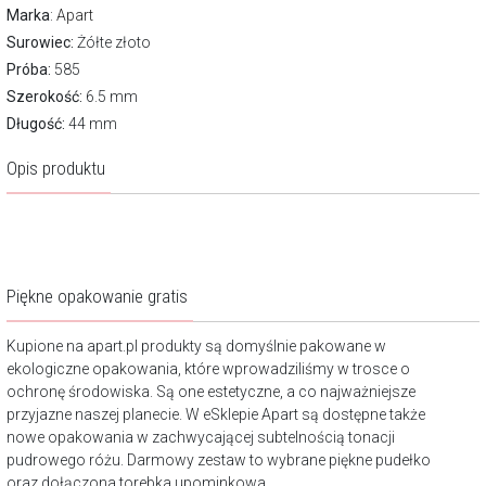
Marka
:
Apart
Surowiec:
Żółte złoto
Próba:
585
Szerokość:
6.5 mm
Długość:
44 mm
Opis produktu
Piękne opakowanie gratis
Kupione na apart.pl produkty są domyślnie pakowane w
ekologiczne opakowania, które wprowadziliśmy w trosce o
ochronę środowiska. Są one estetyczne, a co najważniejsze
przyjazne naszej planecie. W eSklepie Apart są dostępne także
nowe opakowania w zachwycającej subtelnością tonacji
pudrowego różu. Darmowy zestaw to wybrane piękne pudełko
oraz dołączona torebka upominkowa.