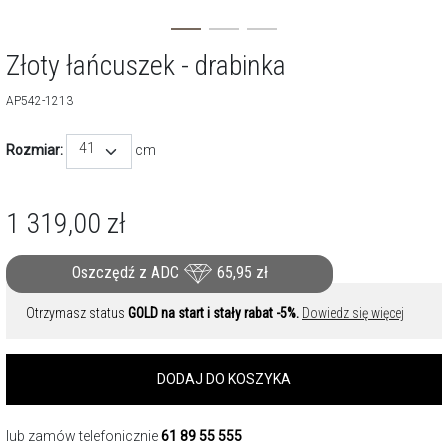
Złoty łańcuszek - drabinka
AP542-1213
41
Rozmiar:
cm
1 319,00
zł
Oszczędź z ADC
65,95
zł
Otrzymasz status
GOLD na start i stały rabat -5%.
Dowiedz się więcej
DODAJ DO KOSZYKA
lub zamów telefonicznie
61 89 55 555