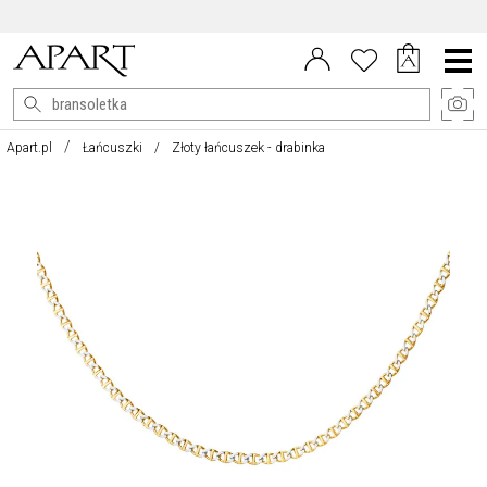
DARMOWE ZWROTY DO 100 DNI
Menu
główne
Apart.pl
Łańcuszki
Złoty łańcuszek - drabinka