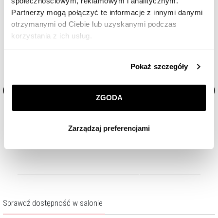
społecznościowym, reklamowym i analitycznym.
Partnerzy mogą połączyć te informacje z innymi danymi
otrzymanymi od Ciebie lub uzyskanymi podczas
korzystania z ich usług.
Szczegółowe informacje o zasadach wykorzystania
Pokaż szczegóły
przez nas plików cookie znajdziesz w
Polityce
prywatności
.
ZGODA
Klikając
ZGODA
wyrażasz zgodę na zainstalowanie
Złoty łańcuszek - drabinka
Złoty łańcuszek - singapurk
wszystkich rodzajów plików cookie, z których
Zarządzaj preferencjami
korzystamy. Możesz również wybrać jaki rodzaj plików
2 499
zł
1 399
zł
cookie zainstalujemy na Twoim urządzeniu, klikając
Zarządzaj preferencjami
. W każdej chwili możesz
dokonać zmiany wybranych przez Ciebie plików cookie.
Sprawdź dostępność w salonie