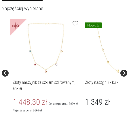
Najczęściej wybierane
%
Nowość
Złoty naszyjnik ze szkłem szlifowanym,
Złoty naszyjnik - kulki
ankier
1 448,30
zł
1 349
zł
249
zł
Cena regularna:
2 069
zł
Najniższa cena:
2 069
zł