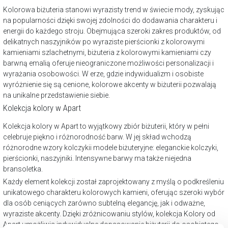
Kolorowa biżuteria stanowi wyrazisty trend w świecie mody, zyskując
na popularności dzięki swojej zdolności do dodawania charakteru i
energii do każdego stroju. Obejmująca szeroki zakres produktów, od
delikatnych naszyjników po wyraziste pierścionki z kolorowymi
kamieniami szlachetnymi, biżuteria z kolorowymi kamieniami czy
barwną emalią oferuje nieograniczone możliwości personalizacji i
wyrażania osobowości. W erze, gdzie indywidualizm i osobiste
wyróżnienie się są cenione, kolorowe akcenty w biżuterii pozwalają
na unikalne przedstawienie siebie.
Kolekcja kolory w Apart
Kolekcja kolory w Apart to wyjątkowy zbiór biżuterii, który w pełni
celebruje piękno i różnorodność barw. W jej skład wchodzą
różnorodne wzory kolczykii modele biżuteryjne: eleganckie kolczyki,
pierścionki, naszyjniki. Intensywne barwy ma także niejedna
bransoletka.
Każdy element kolekcji został zaprojektowany z myślą o podkreśleniu
unikatowego charakteru kolorowych kamieni, oferując szeroki wybór
dla osób ceniących zarówno subtelną elegancję, jak i odważne,
wyraziste akcenty. Dzięki zróżnicowaniu stylów, kolekcja Kolory od
Apart umożliwia indywidualne dopasowanie biżuterii do osobistego