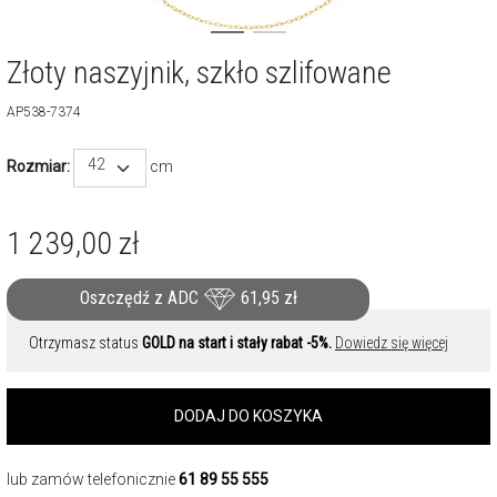
Złoty naszyjnik, szkło szlifowane
AP538-7374
42
Rozmiar:
cm
1 239,00
zł
Oszczędź z ADC
61,95
zł
Otrzymasz status
GOLD na start i stały rabat -5%.
Dowiedz się więcej
DODAJ DO KOSZYKA
lub zamów telefonicznie
61 89 55 555