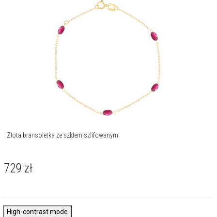
Złota bransoletka ze szkłem szlifowanym
729
zł
High-contrast mode