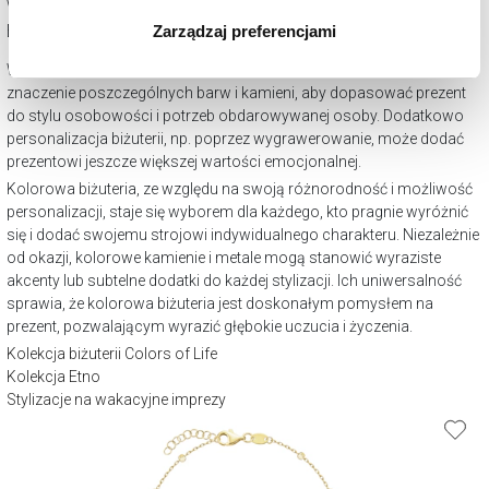
wakacje czy ważne osiągnięcia.
wszystkich rodzajów plików cookie, z których
Biżuteria z kolekcji kolory na prezent
Zarządzaj preferencjami
korzystamy. Możesz również wybrać jaki rodzaj plików
cookie zainstalujemy na Twoim urządzeniu, klikając
Wybierając kolorową biżuterię na prezent, warto zwrócić uwagę na
Zarządzaj preferencjami
. W każdej chwili możesz
znaczenie poszczególnych barw i kamieni, aby dopasować prezent
dokonać zmiany wybranych przez Ciebie plików cookie.
do stylu osobowości i potrzeb obdarowywanej osoby. Dodatkowo
personalizacja biżuterii, np. poprzez wygrawerowanie, może dodać
prezentowi jeszcze większej wartości emocjonalnej.
Kolorowa biżuteria, ze względu na swoją różnorodność i możliwość
personalizacji, staje się wyborem dla każdego, kto pragnie wyróżnić
się i dodać swojemu strojowi indywidualnego charakteru. Niezależnie
od okazji, kolorowe kamienie i metale mogą stanowić wyraziste
akcenty lub subtelne dodatki do każdej stylizacji. Ich uniwersalność
sprawia, że kolorowa biżuteria jest doskonałym pomysłem na
prezent, pozwalającym wyrazić głębokie uczucia i życzenia.
Kolekcja biżuterii Colors of Life
Kolekcja Etno
Stylizacje na wakacyjne imprezy