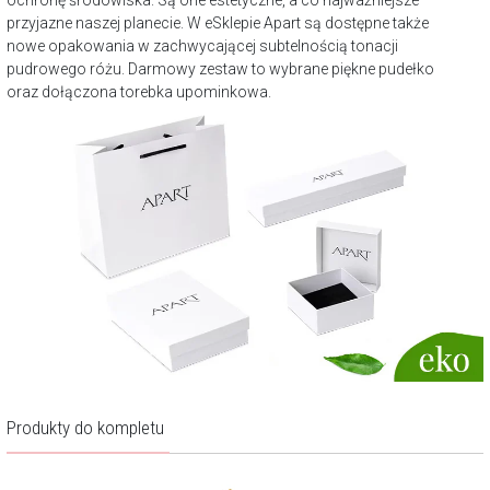
ochronę środowiska. Są one estetyczne, a co najważniejsze
przyjazne naszej planecie. W eSklepie Apart są dostępne także
nowe opakowania w zachwycającej subtelnością tonacji
pudrowego różu. Darmowy zestaw to wybrane piękne pudełko
oraz dołączona torebka upominkowa.
Produkty do kompletu