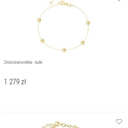
Złota bransoletka - kulki
1 279
zł