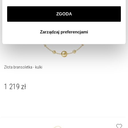
prywatności
.
ZGODA
Klikając
ZGODA
wyrażasz zgodę na zainstalowanie
wszystkich rodzajów plików cookie, z których
Zarządzaj preferencjami
korzystamy. Możesz również wybrać jaki rodzaj plików
cookie zainstalujemy na Twoim urządzeniu, klikając
Zarządzaj preferencjami
. W każdej chwili możesz
dokonać zmiany wybranych przez Ciebie plików cookie.
Złota bransoletka - kulki
1 219
zł