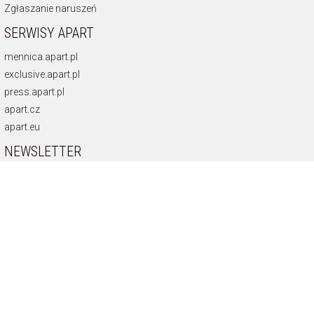
Zgłaszanie naruszeń
SERWISY APART
mennica.apart.pl
exclusive.apart.pl
press.apart.pl
apart.cz
apart.eu
NEWSLETTER
Otrzymuj najnowsze oferty.
Zamawiam usługę Newsletter i wyrażam zgodę
na świadczenie jej na podstawie
Regulaminu Usługi Newsletter
Zapisz się
KONTAKT
info@apart.pl