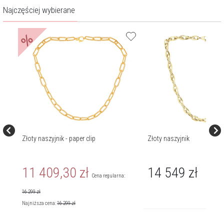
Najczęściej wybierane
%
Złoty naszyjnik - paper clip
Złoty naszyjnik
11 409,30
zł
14 549
zł
Cena regularna:
16 299
zł
Najniższa cena:
16 299
zł