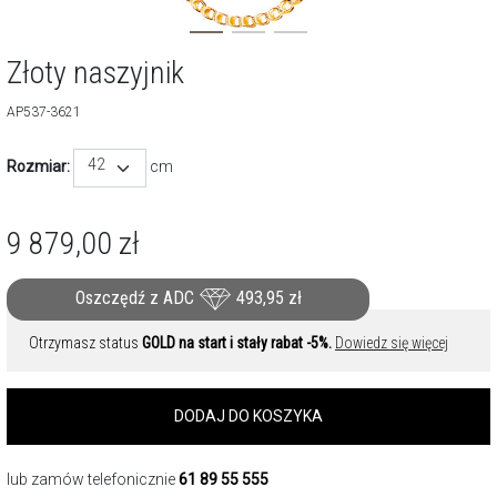
Złoty naszyjnik
AP537-3621
42
Rozmiar:
cm
9 879,00
zł
Oszczędź z ADC
493,95
zł
Otrzymasz status
GOLD na start i stały rabat -5%.
Dowiedz się więcej
DODAJ DO KOSZYKA
lub zamów telefonicznie
61 89 55 555