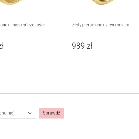
cionek - nieskończoności
Złoty pierścionek z cyrkoniami
zł
989
zł
onalnie)
Sprawdź