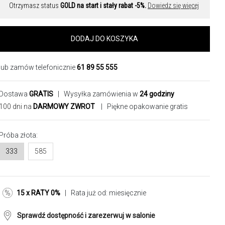
Otrzymasz status
GOLD na start i stały rabat -5%.
Dowiedz się więcej
DODAJ DO KOSZYKA
lub zamów telefonicznie
61 89 55 555
Dostawa
GRATIS
| Wysyłka zamówienia w
24 godziny
100 dni na
DARMOWY ZWROT
| Piękne opakowanie gratis
Próba złota:
333
585
15 x RATY 0%
| Rata już od:
miesięcznie
Sprawdź dostępność i zarezerwuj w salonie