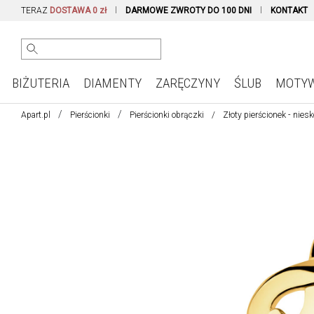
TERAZ
DOSTAWA 0 zł
DARMOWE ZWROTY DO 100 DNI
KONTAKT
BIŻUTERIA
DIAMENTY
ZARĘCZYNY
ŚLUB
MOTY
Apart.pl
Pierścionki
Pierścionki obrączki
Złoty pierścionek - nies