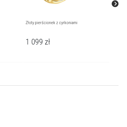
Złoty pierścionek z cyrkoniami
Złoty pi
1 099
zł
1 39