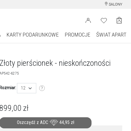
SALONY
A
KARTY PODARUNKOWE
PROMOCJE
ŚWIAT APART
Złoty pierścionek - nieskończoności
AP542-6275
Rozmiar:
12
899,00
zł
Oszczędź z ADC
44,95
zł