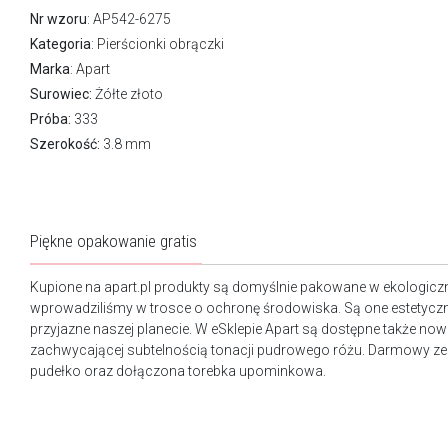
Nr wzoru
: AP542-6275
Kategoria
:
Pierścionki obrączki
Marka
:
Apart
Surowiec:
Żółte złoto
Próba:
333
Szerokość:
3.8 mm
Piękne opakowanie gratis
Kupione na apart.pl produkty są domyślnie pakowane w ekologicz
wprowadziliśmy w trosce o ochronę środowiska. Są one estetyczn
przyjazne naszej planecie. W eSklepie Apart są dostępne także n
zachwycającej subtelnością tonacji pudrowego różu. Darmowy ze
pudełko oraz dołączona torebka upominkowa.