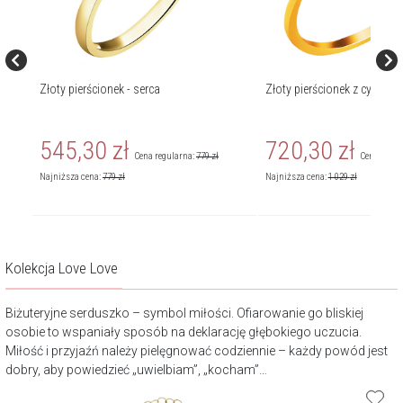
Złoty pierścionek - serca
Złoty pierścionek z cyrkonią
545,30
zł
720,30
zł
Cena regularna:
779
zł
Cena regul
Najniższa cena:
779
zł
Najniższa cena:
1 029
zł
Kolekcja Love Love
Biżuteryjne serduszko – symbol miłości. Ofiarowanie go bliskiej
osobie to wspaniały sposób na deklarację głębokiego uczucia.
Miłość i przyjaźń należy pielęgnować codziennie – każdy powód jest
dobry, aby powiedzieć „uwielbiam”, „kocham”…