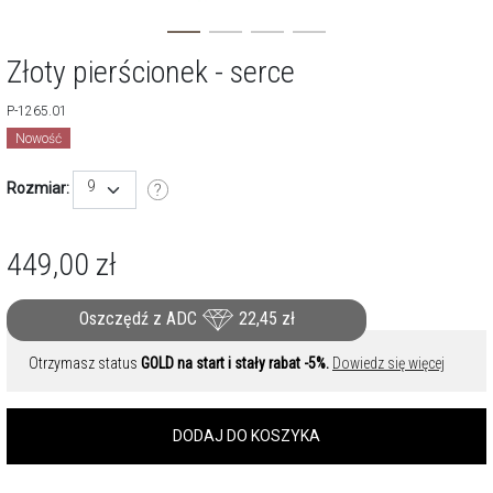
Złoty pierścionek - serce
P-1265.01
Nowość
9
Rozmiar:
449,00
zł
Oszczędź z ADC
22,45
zł
Otrzymasz status
GOLD na start i stały rabat -5%.
Dowiedz się więcej
DODAJ DO KOSZYKA