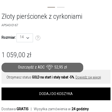
Złoty pierścionek z cyrkoniami
AP540-0167
14
Rozmiar:
1 059,00
zł
Oszczędź z ADC
52,95
zł
Otrzymasz status
GOLD na start i stały rabat -5%.
Dowiedz się więcej
DODAJ DO KOSZYKA
Dostawa
GRATIS
| Wysyłka zamówienia w
24 godziny