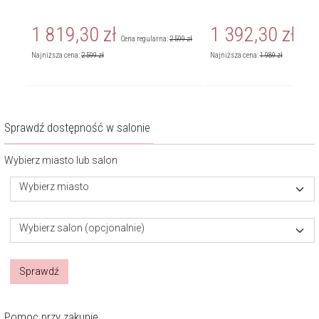
1 819,30
zł
1 392,30
zł
319
zł
Cena regularna:
2 599
zł
Cena r
Najniższa cena:
2 599
zł
Najniższa cena:
1 989
zł
Sprawdź dostępność w salonie
Wybierz miasto lub salon
Wybierz miasto
Wybierz salon (opcjonalnie)
Sprawdź
Pomoc przy zakupie