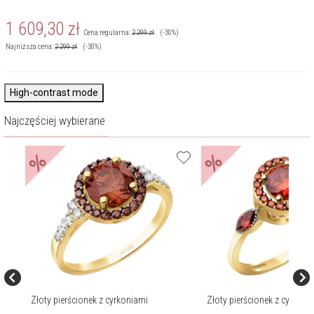
1 609,30
zł
Cena regularna:
2 299
zł
(-30%)
Najniższa cena:
2 299
zł
(-30%)
High-contrast mode
Najczęściej wybierane
%
%
Złoty pierścionek z cyrkoniami
Złoty pierścionek z cyrkoni