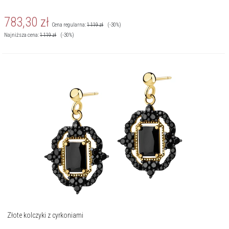
783,30
zł
Cena regularna:
1 119
zł
(-30%)
Najniższa cena:
1 119
zł
(-30%)
Złote kolczyki z cyrkoniami