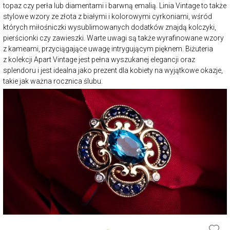
topaz czy perła lub diamentami i barwną emalią. Linia Vintage to także
stylowe wzory ze złota z białymi i kolorowymi cyrkoniami, wśród
których miłośniczki wysublimowanych dodatków znajdą kolczyki,
pierścionki czy zawieszki. Warte uwagi są także wyrafinowane wzory
z kameami, przyciągające uwagę intrygującym pięknem. Biżuteria
z kolekcji Apart Vintage jest pełna wyszukanej elegancji oraz
splendoru i jest idealna jako prezent dla kobiety na wyjątkowe okazje,
takie jak ważna rocznica ślubu.