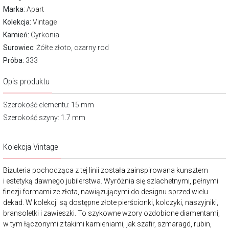
Marka
:
Apart
Kolekcja:
Vintage
Kamień:
Cyrkonia
Surowiec:
Żółte złoto, czarny rod
Próba:
333
Opis produktu
Szerokość elementu: 15 mm
Szerokość szyny: 1.7 mm
Kolekcja Vintage
Biżuteria pochodząca z tej linii została zainspirowana kunsztem
i estetyką dawnego jubilerstwa. Wyróżnia się szlachetnymi, pełnymi
finezji formami ze złota, nawiązującymi do designu sprzed wielu
dekad. W kolekcji są dostępne złote pierścionki, kolczyki, naszyjniki,
bransoletki i zawieszki. To szykowne wzory ozdobione diamentami,
w tym łączonymi z takimi kamieniami, jak szafir, szmaragd, rubin,