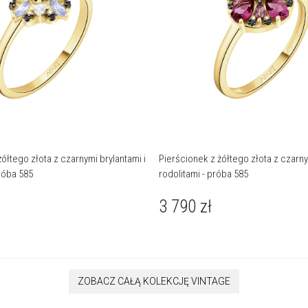
ółtego złota z czarnymi brylantami i
Pierścionek z żółtego złota z czarny
próba 585
rodolitami - próba 585
3 790
zł
ZOBACZ CAŁĄ KOLEKCJĘ VINTAGE