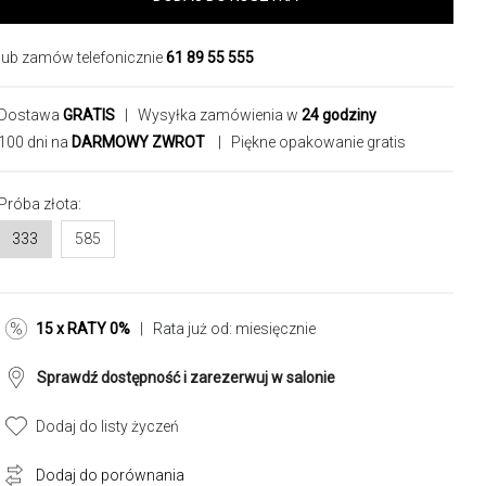
lub zamów telefonicznie
61 89 55 555
Dostawa
GRATIS
| Wysyłka zamówienia w
24 godziny
100 dni na
DARMOWY ZWROT
| Piękne opakowanie gratis
Próba złota:
333
585
15 x RATY 0%
| Rata już od:
miesięcznie
Sprawdź dostępność i zarezerwuj w salonie
Dodaj do listy życzeń
Dodaj do porównania