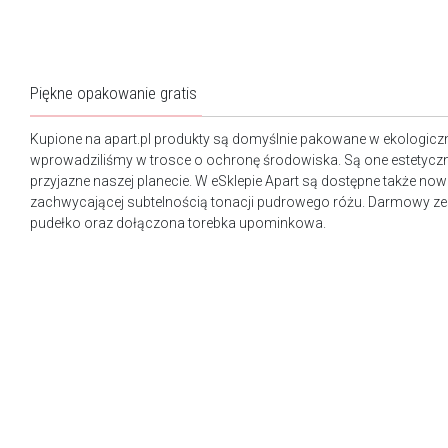
Piękne opakowanie gratis
Kupione na apart.pl produkty są domyślnie pakowane w ekologicz
wprowadziliśmy w trosce o ochronę środowiska. Są one estetyczn
przyjazne naszej planecie. W eSklepie Apart są dostępne także n
zachwycającej subtelnością tonacji pudrowego różu. Darmowy ze
pudełko oraz dołączona torebka upominkowa.