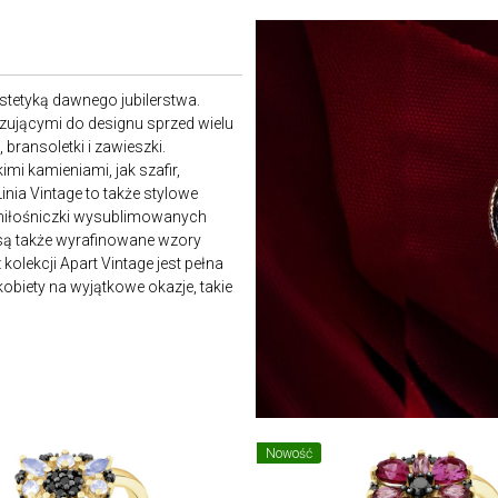
estetyką dawnego jubilerstwa.
ązującymi do designu sprzed wielu
 bransoletki i zawieszki.
i kamieniami, jak szafir,
inia Vintage to także stylowe
h miłośniczki wysublimowanych
 są także wyrafinowane wzory
olekcji Apart Vintage jest pełna
kobiety na wyjątkowe okazje, takie
Nowość