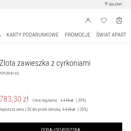
SALONY
A
KARTY PODARUNKOWE
PROMOCJE
ŚWIAT APART
Złota zawieszka z cyrkoniami
AP539-8163
783,30
zł
Cena regularna:
1 119
zł
(-30%)
Najniższa cena z 30 dni przed obniżką:
1 119
zł
(-30%)
DODAJ DO KOSZYKA