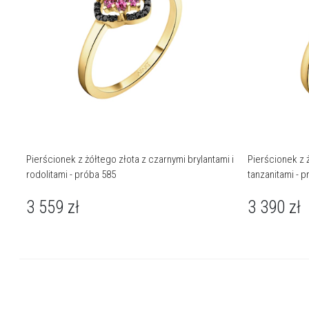
Pierścionek z żółtego złota z czarnymi brylantami i
Pierścionek z ż
rodolitami - próba 585
tanzanitami - 
3 559
zł
3 390
zł