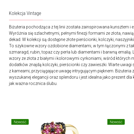
Kolekcja Vintage
Biżuteria pochodząca z tej linii została zainspirowana kunsztem i 
Wyróżnia się szlachetnymi, pełnymi finezji formami ze złota, nawi
dekad. W kolekcji są dostępne złote pierścionki, kolczyki, naszyjniki,
To szykowne wzory ozdobione diamentami, w tym łączonymi z takim
szmaragd, rubin, topaz czy perła lub diamentami i barwną emalią. L
wzory ze złota z białymi i kolorowymi cyrkoniami, wśród któryc
dodatków znajdą kolczyki, pierścionki czy zawieszki. Warte uwagi
z kameami, przyciągające uwagę intrygującym pięknem. Biżuteria z k
wyszukanej elegancji oraz splendoru i jest idealna jako prezent dla 
jak ważna rocznica ślubu.
Nowość
Nowość