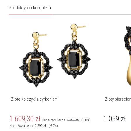
Produkty do kompletu
Złote kolczyki z cyrkoniami
Złoty pierścio
1 609,30
zł
1 059
zł
Cena regularna:
2 299
zł
(-30%)
Najniższa cena:
2 299
zł
(-30%)