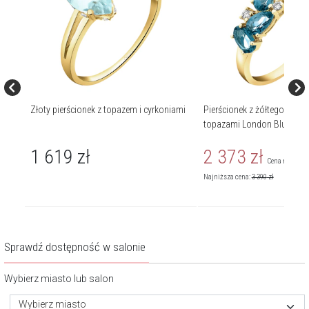
m i
Złoty pierścionek z topazem i cyrkoniami
Pierścionek z żółtego złota z brylantami i
topazami London Blue - pr
1 619
zł
2 373
zł
Cena regularn
Najniższa cena:
3 390
zł
Sprawdź dostępność w salonie
Wybierz miasto lub salon
Wybierz miasto