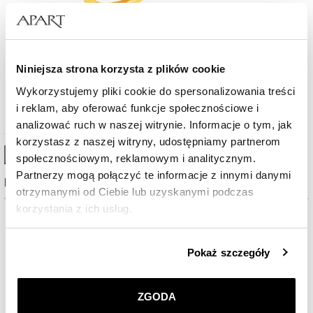
Złoty pierścionek z cyrkonią
Niniejsza strona korzysta z plików cookie
669
zł
Wykorzystujemy pliki cookie do spersonalizowania treści
i reklam, aby oferować funkcje społecznościowe i
analizować ruch w naszej witrynie. Informacje o tym, jak
korzystasz z naszej witryny, udostępniamy partnerom
High-contrast mode
społecznościowym, reklamowym i analitycznym.
Partnerzy mogą połączyć te informacje z innymi danymi
Najczęściej wybierane
otrzymanymi od Ciebie lub uzyskanymi podczas
korzystania z ich usług.
%
%
Szczegółowe informacje o zasadach wykorzystania
Pokaż szczegóły
przez nas plików cookie znajdziesz w
Polityce
prywatności
.
ZGODA
Klikając
ZGODA
wyrażasz zgodę na zainstalowanie