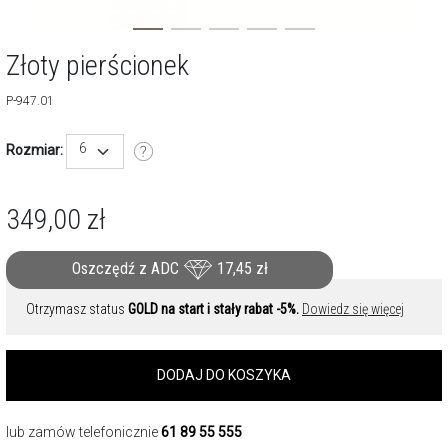
Złoty pierścionek
P-947.01
6
Rozmiar:
349,00
zł
Oszczędź z ADC
17,45
zł
Otrzymasz status
GOLD na start i stały rabat -5%.
Dowiedz się więcej
DODAJ DO KOSZYKA
lub zamów telefonicznie
61 89 55 555