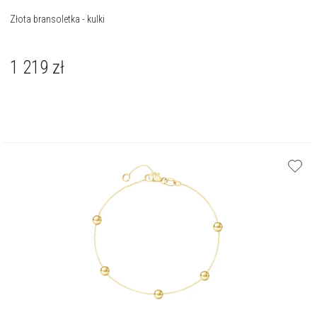
Złota bransoletka - kulki
1 219
zł