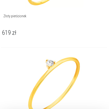
Złoty pierścionek
619
zł