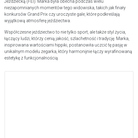
Jeździecką (FEI). Marka była obecna podczas wielu
niezapomnianych momentów tego widowiska, takich jak finały
konkursów Grand Prix czy uroczyste gale, które podkreślają
wyjątkową atmosferę jeździectwa.
Współczesne jeździectwo to nie tylko sport, ale także styl życia,
łączący ludzi, którzy cenią jakość, szlachetność i tradycję. Marka,
inspirowana wartościami hippiki, postanowiła uczcić tę pasję w
unikalnym modelu zegarka, który harmonijnie łączy wyrafinowaną
estetykę z funkcjonalnością.