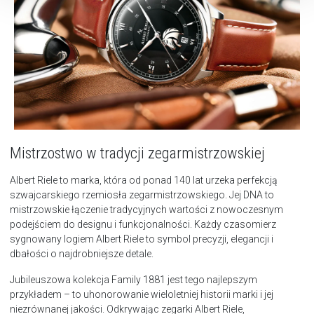
Mistrzostwo w tradycji zegarmistrzowskiej
Albert Riele to marka, która od ponad 140 lat urzeka perfekcją
szwajcarskiego rzemiosła zegarmistrzowskiego. Jej DNA to
mistrzowskie łączenie tradycyjnych wartości z nowoczesnym
podejściem do designu i funkcjonalności. Każdy czasomierz
sygnowany logiem Albert Riele to symbol precyzji, elegancji i
dbałości o najdrobniejsze detale.
Jubileuszowa kolekcja Family 1881 jest tego najlepszym
przykładem – to uhonorowanie wieloletniej historii marki i jej
niezrównanej jakości. Odkrywając zegarki Albert Riele,