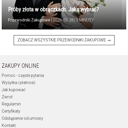
Próby złota w obrączkach. Jaką wybrać?
| 2026-05-28 | 3 MINUTY
ZOBACZ WSZYSTKIE PRZEWODNIKI ZAKUPOWE →
ZAKUPY ONLINE
Pomoc - częste pytania
Wysyłka i płatność
Jak kupować
Zwrot
Regulamin
Certyfikaty
Odstąpienie od umowy
Kontakt