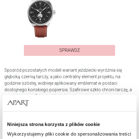
SPRAWDŹ
Spośród pozostałych modeli wariant jeździecki wyróżnia się
głęboką czernią tarczy, a jako centralny element projektu, na
godzinie szóstej, widnieje aplikowany emblemat w postaci
dostojnego końskiego popiersia. Szafirowe szkło chroni tarczę, a
powłoka antyrefleksyjna dodatkowo uwydatnia kontrasty jej
elementów.
Całość dopełnia pasek wykonany z wysokogatunkowej skóry
cielęcej w kolorze saddle brown. Barwa ta nawiązuje do naturalnej
Niniejsza strona korzysta z plików cookie
tonacji uprzęży jeździeckich, podkreślając więź zegarka z kulturą
Wykorzystujemy pliki cookie do spersonalizowania treści
hippiki.