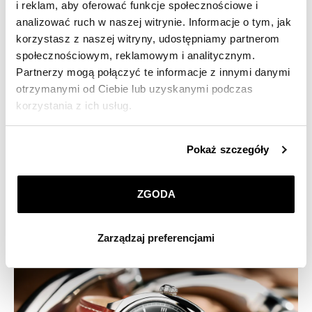
i reklam, aby oferować funkcje społecznościowe i
CZYTAJ WIĘCEJ:
Jak często wymieniać pasek do zegarka?
analizować ruch w naszej witrynie. Informacje o tym, jak
korzystasz z naszej witryny, udostępniamy partnerom
społecznościowym, reklamowym i analitycznym.
Partnerzy mogą połączyć te informacje z innymi danymi
otrzymanymi od Ciebie lub uzyskanymi podczas
korzystania z ich usług.
Szczegółowe informacje o zasadach wykorzystania
Pokaż szczegóły
przez nas plików cookie znajdziesz w
Polityce
prywatności
.
ZGODA
Klikając
ZGODA
wyrażasz zgodę na zainstalowanie
wszystkich rodzajów plików cookie, z których
Zarządzaj preferencjami
korzystamy. Możesz również wybrać jaki rodzaj plików
cookie zainstalujemy na Twoim urządzeniu, klikając
Zarządzaj preferencjami
. W każdej chwili możesz
dokonać zmiany wybranych przez Ciebie plików cookie.