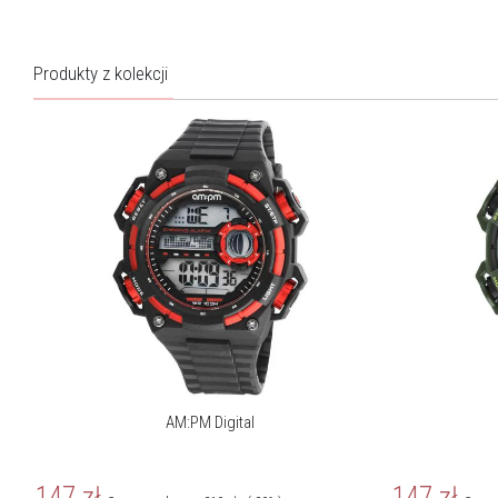
O marce AM:PM
Produkty z kolekcji
Każdy zegarek AM:PM to atrybut przebojowości na co dzień,
niezależnie od okazji, jak również wyróżnik własnego stylu.
Dostępne są modele dla mężczyzn, kobiet oraz dzieci, w tym
licencjonowane zegarki z ulubionymi bohaterami najmłodszych.
Więcej o marce
AM:PM Digital
147
zł
147
zł