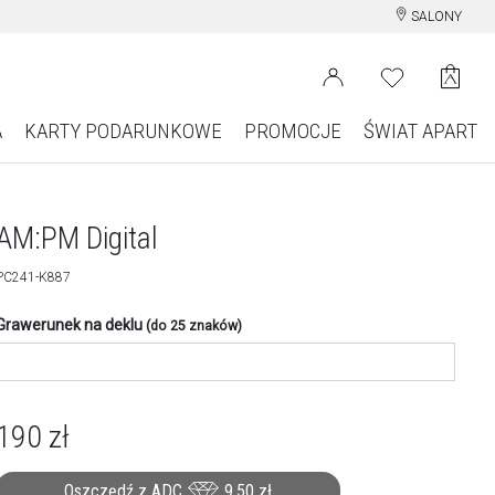
SALONY
A
KARTY PODARUNKOWE
PROMOCJE
ŚWIAT APART
AM:PM Digital
PC241-K887
Grawerunek na deklu
(do 25 znaków)
190
zł
Oszczędź z ADC
9,50
zł