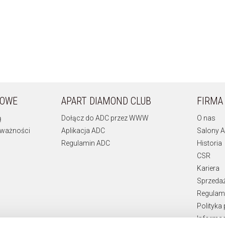
KOWE
APART DIAMOND CLUB
FIRMA
ą
Dołącz do ADC przez WWW
O nas
 ważności
Aplikacja ADC
Salony A
Regulamin ADC
Historia
CSR
Kariera
Sprzeda
Regulami
Polityka
Informac