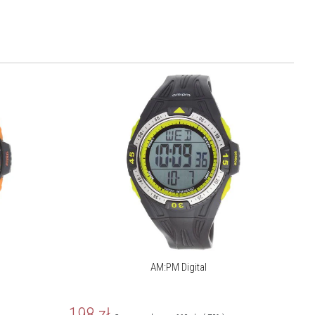
AM:PM Digital
198
zł