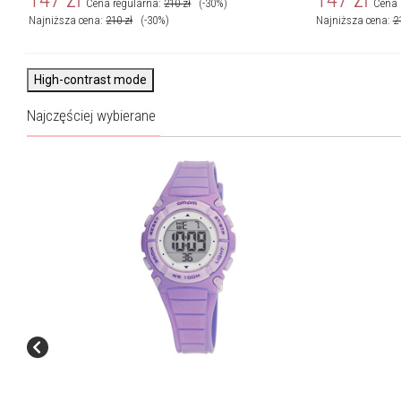
Cena regularna:
210
zł
(-30%)
Cena 
Najniższa cena:
210
zł
(-30%)
Najniższa cena:
2
High-contrast mode
Najczęściej wybierane