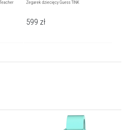
 Teacher
Zegarek dziecięcy Guess TINK
Zegarek
599
zł
549