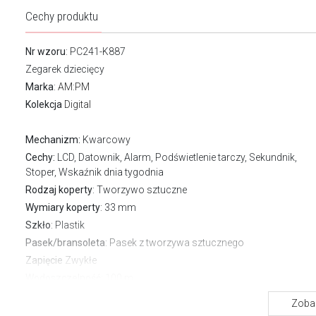
Cechy produktu
Nr wzoru
: PC241-K887
Zegarek dziecięcy
Marka
:
AM:PM
Kolekcja
Digital
Mechanizm:
Kwarcowy
Cechy:
LCD, Datownik, Alarm, Podświetlenie tarczy, Sekundnik,
Stoper, Wskaźnik dnia tygodnia
Rodzaj koperty
: Tworzywo sztuczne
Wymiary koperty
: 33 mm
Szkło
: Plastik
Pasek/bransoleta
: Pasek z tworzywa sztucznego
Zapięcie
Zwykłe
Wodoszczelność:
100 m
Gwarancja producenta:
2 lata
Zobac
Pobierz instrukcję