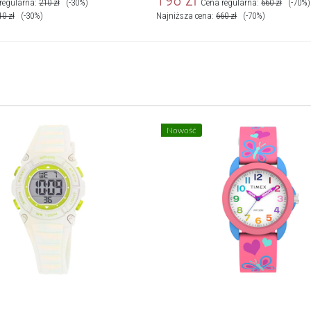
regularna:
210
zł
(-30%)
Cena regularna:
660
zł
(-70%)
10
zł
(-30%)
Najniższa cena:
660
zł
(-70%)
Nowość