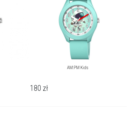
AM:PM Kids
180
zł