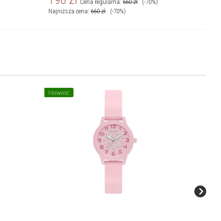
Cena regularna:
660
zł
(-70%)
Najniższa cena:
660
zł
(-70%)
Nowość
Nowość