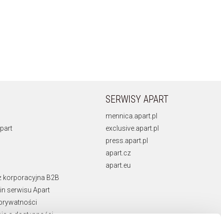
SERWISY APART
mennica.apart.pl
part
exclusive.apart.pl
press.apart.pl
apart.cz
apart.eu
ż korporacyjna B2B
n serwisu Apart
 prywatności
ja o dostępności