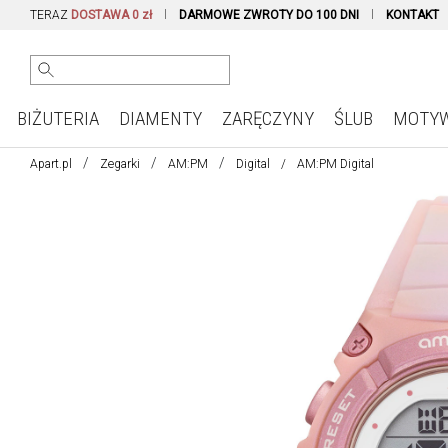
TERAZ
DOSTAWA 0 zł
DARMOWE ZWROTY DO 100 DNI
KONTAKT
BIŻUTERIA
DIAMENTY
ZARĘCZYNY
ŚLUB
MOTY
Apart.pl
Zegarki
AM:PM
Digital
AM:PM Digital