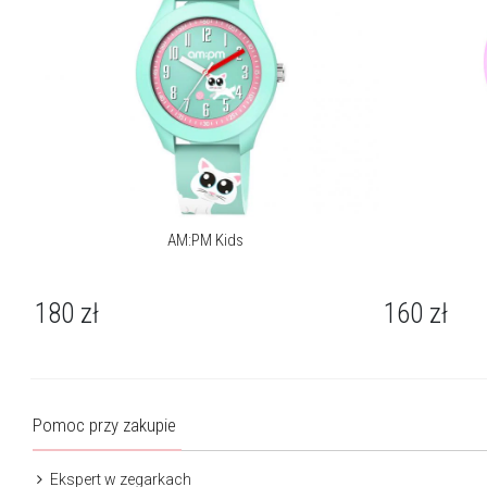
AM:PM Kids
180
zł
160
zł
Pomoc przy zakupie
Ekspert w zegarkach