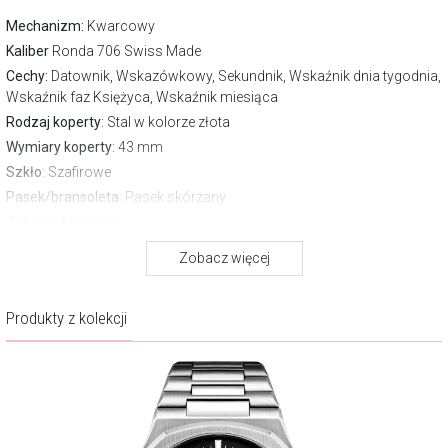
Mechanizm:
Kwarcowy
Kaliber
Ronda 706 Swiss Made
Cechy:
Datownik, Wskazówkowy, Sekundnik, Wskaźnik dnia tygodnia,
Wskaźnik faz Księżyca, Wskaźnik miesiąca
Rodzaj koperty
: Stal w kolorze złota
Wymiary koperty
: 43 mm
Szkło
: Szafirowe
Pasek/bransoleta
: Pasek skórzany
Zapięcie
Motylkowe
Wodoszczelność:
50 m
Zobacz więcej
Gwarancja producenta:
2 lata
Produkty z kolekcji