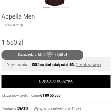
Appella Men
L70004.1B31QF
1 550
zł
Oszczędź z ADC
77,50
zł
Otrzymasz status
GOLD na start i stały rabat -5%.
Dowiedz się więcej
DODAJ DO KOSZYKA
lub zamów telefonicznie
61 89 55 555
Dostawa
GRATIS
| Wysyłka zamówienia w 14 dni