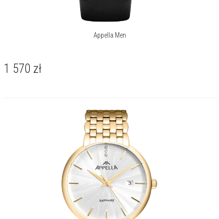
Appella Men
1 570
zł